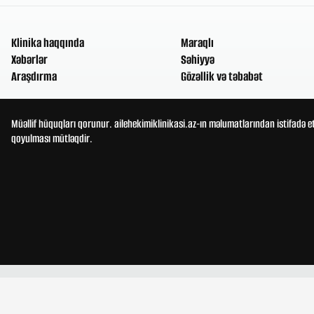
Klinika haqqında
Maraqlı
Xəbərlər
Səhiyyə
Araşdırma
Gözəllik və təbabət
Müəllif hüquqları qorunur. ailehekimiklinikasi.az-ın məlumatlarından istifadə e
qoyulması mütləqdir.