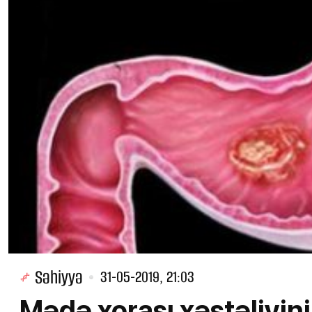
Səhiyyə
31-05-2019, 21:03
Mədə xorası xəstəliyin