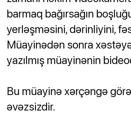
barmaq bağırsağın boşluğu
yerləşməsini, dərinliyini, fə
Müayinədən sonra xəstəyə d
yazılmış müayinənin bideoçək
Bu müayinə xərçəngə görə
əvəzsizdir.