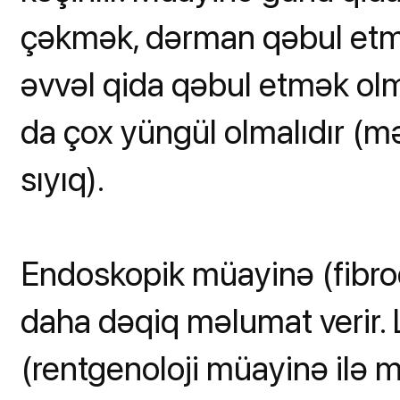
çəkmək, dərman qəbul etm
əvvəl qida qəbul etmək ol
da çox yüngül olmalıdır (mə
sıyıq).
Endoskopik müayinə (fibr
daha dəqiq məlumat verir.
(rentgenoloji müayinə ilə 