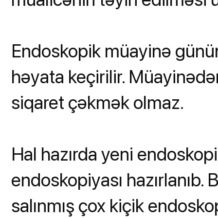
Endoskopik müayinə günün 
həyata keçirilir. Müayinəd
siqaret çəkmək olmaz.
Hal hazırda yeni endoskop
endoskopiyası hazırlanıb.
salınmış çox kiçik endoskop