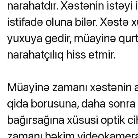
narahatdır. Xəstənin istəy
istifadə oluna bilər. Xəstə
yuxuya gedir, müayinə qurt
narahatçılıq hiss etmir.
Müayinə zamanı xəstənin a
qida borusuna, daha sonr
bağırsağına xüsusi optik ci
zamanı həkim videokamera v