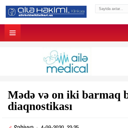
Mədə və on iki barmaq ba
diaqnostikası
Səhiyyə
4-09-2020, 22:25