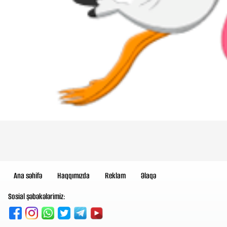
Ana səhifə
Haqqımızda
Reklam
Əlaqə
Sosial şəbəkələrimiz: