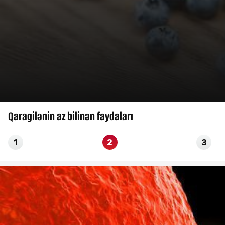
Qaragilənin az bilinən faydaları
1
2
3