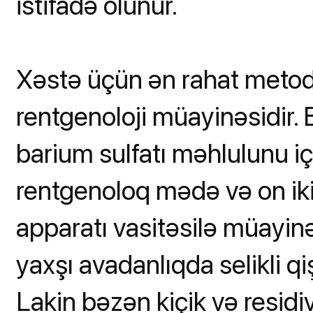
istifadə olunur.
Xəstə üçün ən rahat metod
rentgenoloji müayinəsidir
barium sulfatı məhlulunu i
rentgenoloq mədə və on ik
apparatı vasitəsilə müayinə
yaxşı avadanlıqda selikli q
Lakin bəzən kiçik və residi