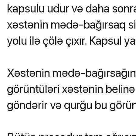
kapsulu udur və daha sonra
xəstənin mədə-bağırsaq si
yolu ilə çölə çıxır. Kapsul ya
Xəstənin mədə-bağırsağın
görüntüləri xəstənin belin
göndərir və qurğu bu görün