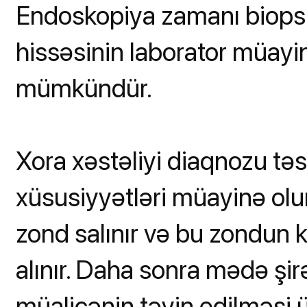
Endoskopiya zamanı biopsi
hissəsinin laborator müayi
mümkündür.
Xora xəstəliyi diaqnozu tə
xüsusiyyətləri müayinə ol
zond salınır və bu zondun 
alınır. Daha sonra mədə şir
müalicənin təyin edilməsi 