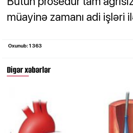
Bütün prosedur tam ağrısızd
müayinə zamanı adi işləri il
Oxunub: 1 363
Digər xəbərlər