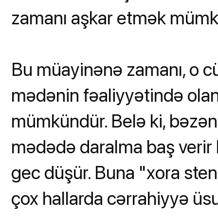
zamanı aşkar etmək mümk
Bu müayinənə zamanı, o cü
mədənin fəaliyyətində olan
mümkündür. Belə ki, bəzən
mədədə daralma baş verir 
gec düşür. Buna "xora steno
çox hallarda cərrahiyyə üsu