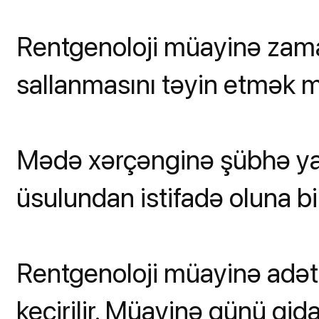
Rentgenoloji müayinə zam
sallanmasını təyin etmək
Mədə xərçənginə şübhə ya
üsulundan istifadə oluna bil
Rentgenoloji müayinə adət
keçirilir. Müayinə günü qi