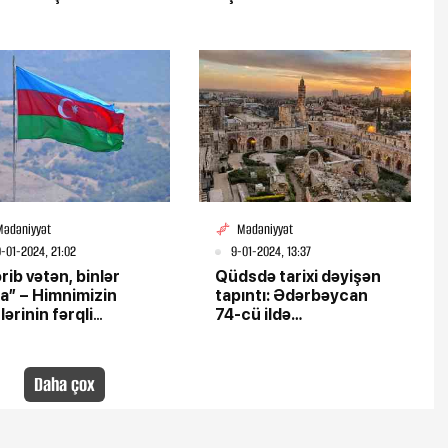
Mədəniyyət
Mədəniyyət
-01-2024, 21:02
9-01-2024, 13:37
rib vətən, binlər
Qüdsdə tarixi dəyişən
a” – Himnimizin
tapıntı: Ədərbəycan
lərinin fərqli
74-cü ildə…
siyası
Daha çox