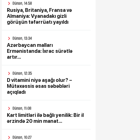
Dünən, 14:58
Rusiya, Britaniya, Fransa və
Almaniya: Vyanadakı gizli
görüşün təfərrüatı yayıldı
Dünən, 13:34
Azərbaycan malları
Ermənistanda: İxrac sürətlə
artır...
Dünən, 12:35
D vitamini niyə aşağı olur? –
Mütəxəssis əsas səbəbləri
açıqladı
Dünən, 11:08
Kart limitləri ilə bağlı yenilik: Bir il
ərzində 20 min manat...
Dünən, 10:27