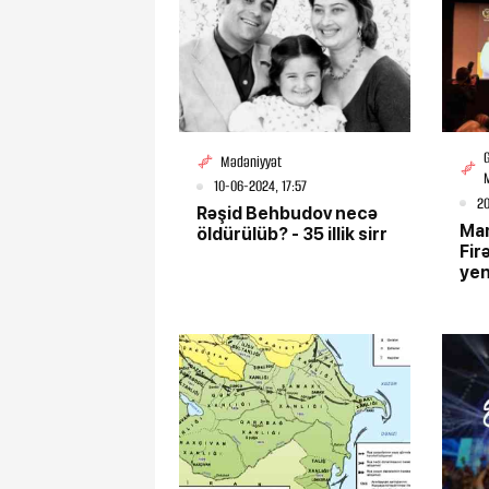
Mədəniyyət
10-06-2024, 17:57
20
Rəşid Behbudov necə
Ma
öldürülüb? - 35 illik sirr
Fir
yen
olu