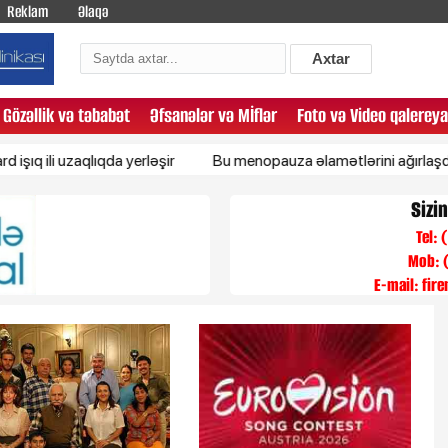
Reklam
Əlaqə
Axtar
Gözəllik və təbabət
Əfsanələr və Mİflər
Foto və Video qalereya
uzaqlıqda yerləşir
Bu menopauza əlamətlərini ağırlaşdıra bilər
Sizi
Tel:
Mob: 
E-mail:
fir