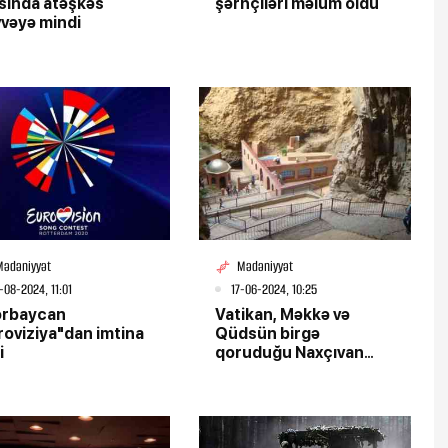
sında atəşkəs
şərhçiləri məlum oldu
vəyə mindi
Mədəniyyət
Mədəniyyət
-08-2024, 11:01
17-06-2024, 10:25
ərbaycan
Vatikan, Məkkə və
roviziya"dan imtina
Qüdsün birgə
i
qoruduğu Naxçıvan
sirri