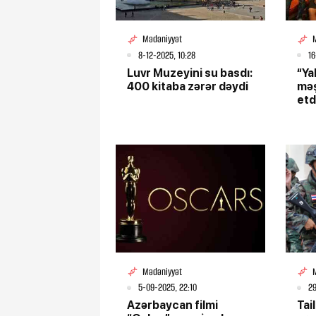
Mədəniyyət
8-12-2025, 10:28
16
Luvr Muzeyini su basdı:
“Ya
İran və Ermənis
400 kitaba zərər dəydi
məş
dəhlizinə altern
etd
bilərmi? - DETA
Mədəniyyət
5-09-2025, 22:10
29
Azərbaycan filmi
Tai