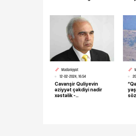
Mədəniyyət
12-02-2024, 16:54
20
Cavanşir Quliyevin
“Qə
əziyyət çəkdiyi nadir
yaş
xəstəlik -
söz
Azərbaycanda 2
ver
nəfərdə var...