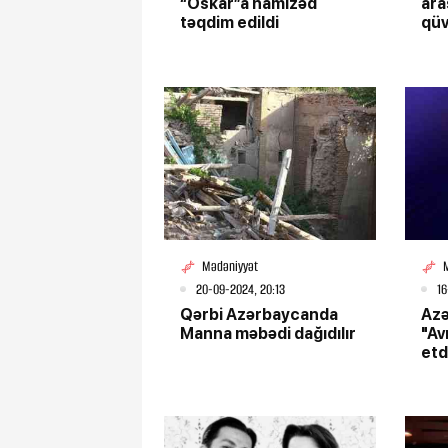
“Oskar”a namizəd
ara
təqdim edildi
qüv
Mədəniyyət
20-09-2024, 20:13
16
Qərbi Azərbaycanda
Az
Manna məbədi dağıdılır
"Av
etd