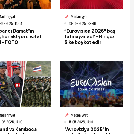
Mədəniyyət
Mədəniyyət
-10-2025, 14:04
13-09-2025, 22:46
bancı Damat”ın
“Eurovision 2026” baş
tan Zəngəzur
Ölü qalaktikadan gələn sirli
hur aktyoru vəfat
tutmayacaq? - Bir çox
ativ yarada
siqnal: Yerdən 2 milyard işıq ili
i - FOTO
ölkə boykot edir
LLAR
uzaqlıqda yerləşir
Mədəniyyət
Mədəniyyət
-07-2025, 17:19
5-05-2025, 17:10
land və Kamboca
"Avroviziya 2025"in