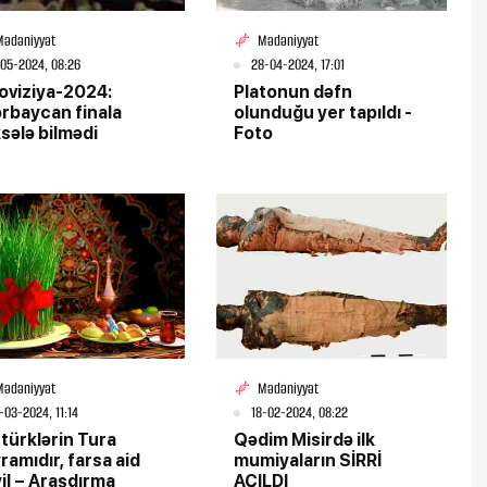
Mədəniyyət
Mədəniyyət
05-2024, 08:26
28-04-2024, 17:01
oviziya-2024:
Platonun dəfn
rbaycan finala
olunduğu yer tapıldı -
sələ bilmədi
Foto
Mədəniyyət
Mədəniyyət
-03-2024, 11:14
18-02-2024, 08:22
 türklərin Tura
Qədim Misirdə ilk
ramıdır, farsa aid
mumiyaların SİRRİ
il – Araşdırma
AÇILDI