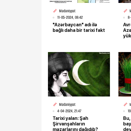
Mədəniyyət
11-05-2024, 08:42
8-
"Azərbaycan" adı ilə
Avr
bağlı daha bir tarixi fakt
Azə
yük
Mədəniyyət
4-04-2024, 21:47
19
Tarixi yalan: Şah
Bu,
Şirvanşahların
bay
məzarlarını dağıdıb?
dey