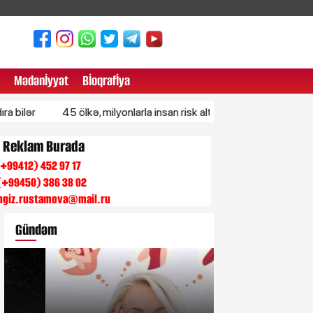
Mədənİyyət
Bİoqrafİya
45 ölkə, milyonlarla insan risk altında – BMT xəbərdarlıq etdi
n Reklam Burada
 (+99412) 452 97 17
(+99450) 386 38 02
engiz.rustamova@mail.ru
Gündəm