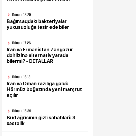
Dünən, 18:25
Bağırsaqdakı bakteriyalar
yuxusuzluğa təsir edə bilər
Dünən, 17:26
İran və Ermənistan Zəngəzur
dəhlizinə alternativ yarada
bilərmi? - DETALLAR
Dünən, 16:18
İran və Oman razılığa gəldi:
Hörmüz boğazında yeni marşrut
açılır
Dünən, 15:39
Bud ağrısının gizli səbəbləri: 3
xəstəlik