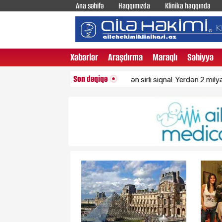
Ana səhifə
Haqqımızda
Klinika haqqında
Xəbərlər
Araşdırma
Maraqlı
Səhiyyə
Son dəqiqə
Ölü qalaktikadan gələn sirli siqnal: Yerdən 2 milyard işıq ili 