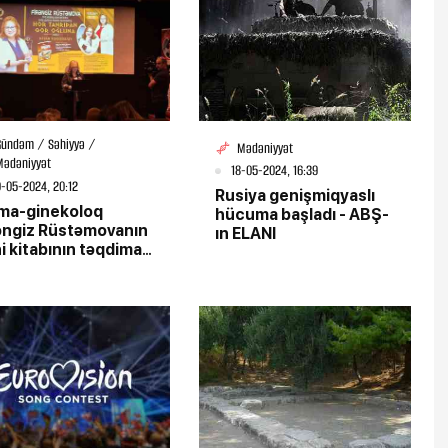
Gündəm / Səhiyyə /
Mədəniyyət
Mədəniyyət
18-05-2024, 16:39
-05-2024, 20:12
Rusiya genişmiqyaslı
ma-ginekoloq
hücuma başladı - ABŞ-
əngiz Rüstəmovanın
ın ELANI
i kitabının təqdimatı
b