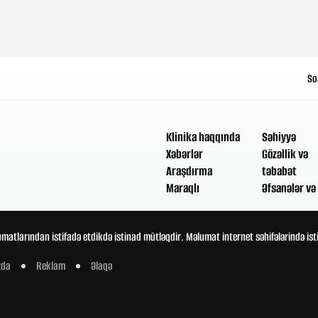
So
Klinika haqqında
Səhiyyə
Xəbərlər
Gözəllik və
Araşdırma
təbabət
Maraqlı
Əfsanələr və 
umatlarından istifadə etdikdə istinad mütləqdir. Məlumat internet səhifələrində is
zda
Reklam
Əlaqə