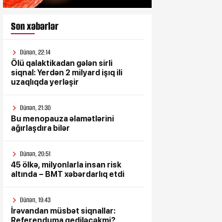
Son xəbərlər
Dünən, 22:14
Ölü qalaktikadan gələn sirli
siqnal: Yerdən 2 milyard işıq ili
uzaqlıqda yerləşir
Dünən, 21:30
Bu menopauza əlamətlərini
ağırlaşdıra bilər
Dünən, 20:51
45 ölkə, milyonlarla insan risk
altında – BMT xəbərdarlıq etdi
Dünən, 19:43
İrəvandan müsbət siqnallar:
Referenduma gediləcəkmi?