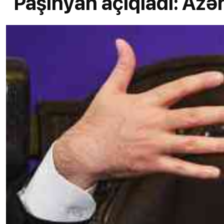
Paşinyan açıqladı: Azə