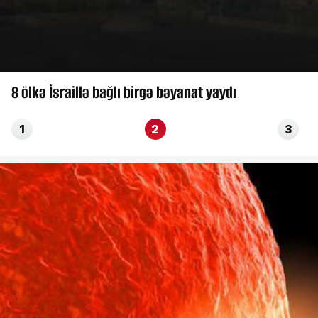
8 ölkə İsraillə bağlı birgə bəyanat yaydı
1
2
3