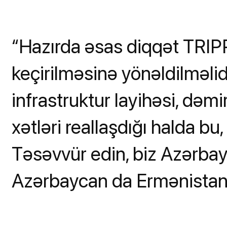
“Hazırda əsas diqqət TRIPP
keçirilməsinə yönəldilməlid
infrastruktur layihəsi, dəmi
xətləri reallaşdığı halda bu,
Təsəvvür edin, biz Azərbay
Azərbaycan da Ermənistand