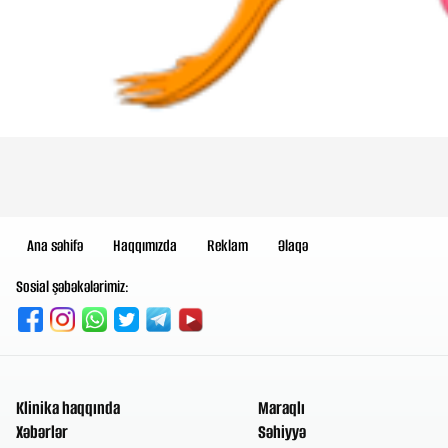
Ana səhifə
Haqqımızda
Reklam
Əlaqə
Sosial şəbəkələrimiz:
Klinika haqqında
Maraqlı
Xəbərlər
Səhiyyə