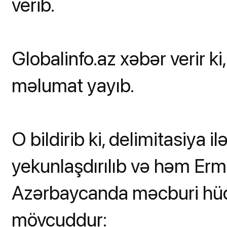
verib.
Globalinfo.az xəbər verir 
məlumat yayıb.
O bildirib ki, delimitasiya 
yekunlaşdırılıb və həm Er
Azərbaycanda məcburi hüq
mövcuddur: