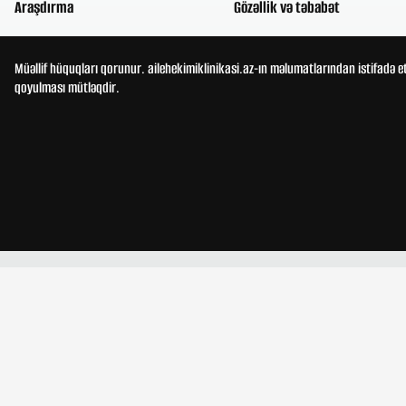
Araşdırma
Gözəllik və təbabət
Müəllif hüquqları qorunur. ailehekimiklinikasi.az-ın məlumatlarından istifadə e
qoyulması mütləqdir.