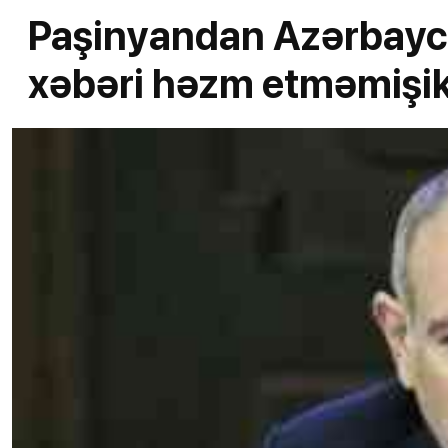
Paşinyandan Azərbaycan
xəbəri həzm etməmişi