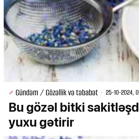
Gündəm / Gözəllik və təbabət
25-10-2024, 
Bu gözəl bitki sakitləşdi
yuxu gətirir