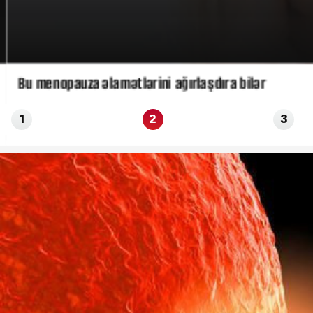
Bu menopauza əlamətlərini ağırlaşdıra bilər
1
2
3