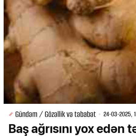
Gündəm / Gözəllik və təbabət
24-03-2025, 1
Baş ağrısını yox edən tə