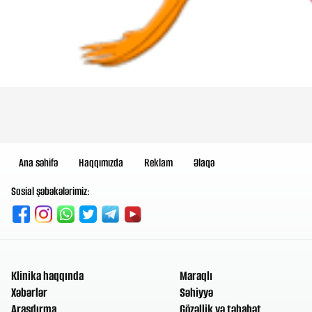
Ana səhifə
Haqqımızda
Reklam
Əlaqə
Sosial şəbəkələrimiz:
Klinika haqqında
Maraqlı
Xəbərlər
Səhiyyə
Araşdırma
Gözəllik və təbabət