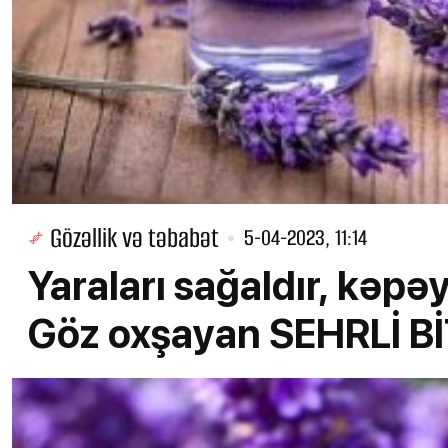
Gözəllik və təbabət
5-04-2023, 11:14
Yaraları sağaldır, kəpəyi
Göz oxşayan SEHRLİ Bİ