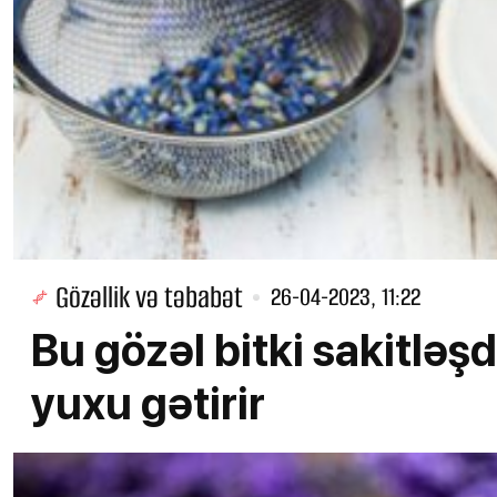
Gözəllik və təbabət
26-04-2023, 11:22
Bu gözəl bitki sakitləşdi
yuxu gətirir