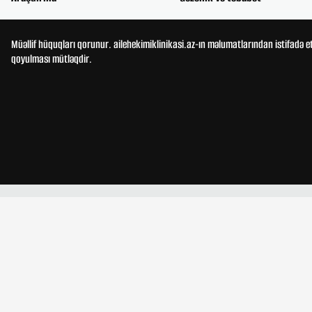
Müəllif hüquqları qorunur. ailehekimiklinikasi.az-ın məlumatlarından istifadə e
qoyulması mütləqdir.