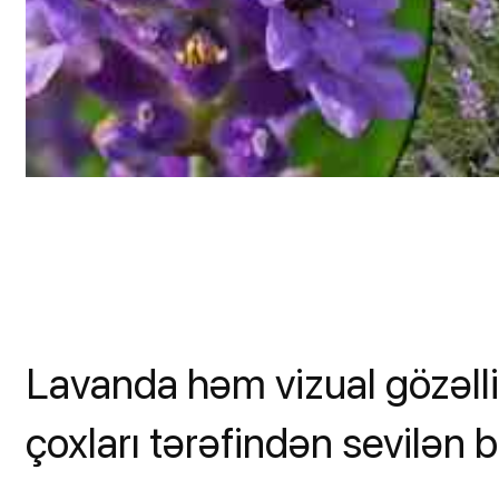
Lavanda həm vizual gözəll
çoxları tərəfindən sevilən bi