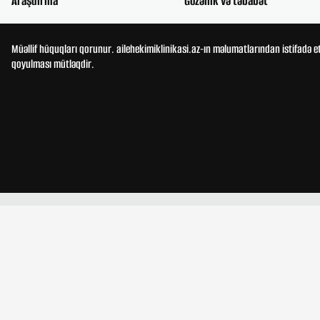
Araşdırma
Gözəllik və təbabət
Müəllif hüquqları qorunur. ailehekimiklinikasi.az-ın məlumatlarından istifadə e
qoyulması mütləqdir.