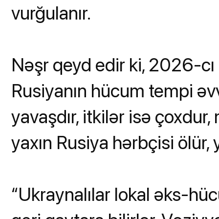
vurğulanır.
Nəşr qeyd edir ki, 2026-cı il
Rusiyanın hücum tempi əvv
yavaşdır, itkilər isə çoxdu
yaxın Rusiya hərbçisi ölür, y
“Ukraynalılar lokal əks-hüc