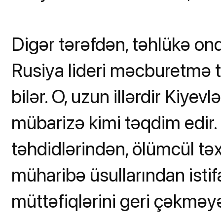
Digər tərəfdən, təhlükə onda
Rusiya lideri məcburetmə tə
bilər. O, uzun illərdir Kiye
mübarizə kimi təqdim edir. 
təhdidlərindən, ölümcül təx
müharibə üsullarından ist
müttəfiqlərini geri çəkməyə