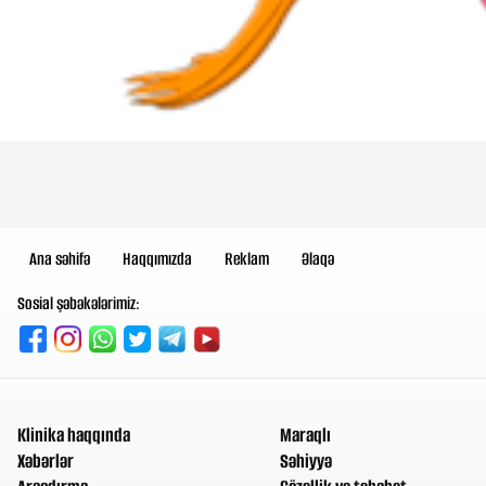
Ana səhifə
Haqqımızda
Reklam
Əlaqə
Sosial şəbəkələrimiz:
Klinika haqqında
Maraqlı
Xəbərlər
Səhiyyə