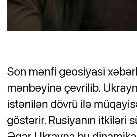
Son mənfi geosiyasi xəbər
mənbəyinə çevrilib. Ukrayn
istənilən dövrü ilə müqayi
göstərir. Rusiyanın itkiləri sü
Əgər Ukrayna bu dinamikan