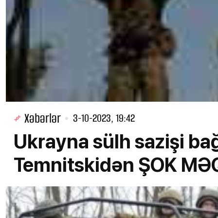
Xəbərlər
3-10-2023, 19:42
Ukrayna sülh sazişi ba
Temnitskidən ŞOK M