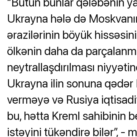
“Bütün bunlar qələbənin ya
Ukrayna hələ də Moskvanın
ərazilərinin böyük hissəsini
ölkənin daha da parçalanm
neytrallaşdırılması niyyət
Ukrayna ilin sonuna qədər P
verməyə və Rusiya iqtisadi
bu, hətta Kreml sahibinin 
istəyini tükəndirə bilər”, - m