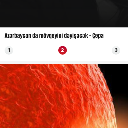
Azərbaycan da mövqeyini dəyişəcək - Çepa
1
2
3