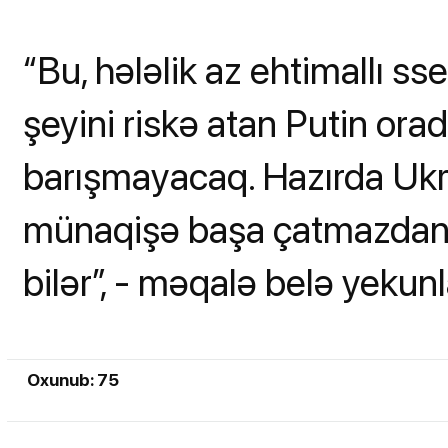
“Bu, hələlik az ehtimallı s
şeyini riskə atan Putin ora
barışmayacaq. Hazırda Ukr
münaqişə başa çatmazdan ə
bilər”, - məqalə belə yekunl
Oxunub: 75