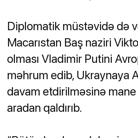
Diplomatik müstəvidə də və
Macarıstan Baş naziri Vikt
olması Vladimir Putini Avr
məhrum edib, Ukraynaya A
davam etdirilməsinə mane o
aradan qaldırıb.