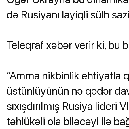
də Rusiyanı layiqli sülh sa
Teleqraf xəbər verir ki, bu
“Amma nikbinlik ehtiyatla 
üstünlüyünün nə qədər da
sıxışdırılmış Rusiya lideri
təhlükəli ola biləcəyi ilə bağ