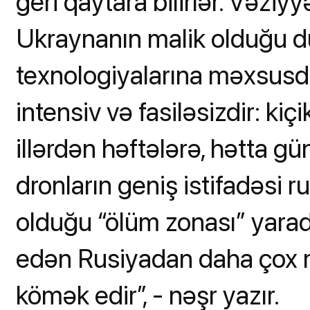
geri qaytara bilirlər. Vəzi
Ukraynanın malik olduğu dü
texnologiyalarına məxsusd
intensiv və fasiləsizdir: ki
illərdən həftələrə, hətta g
dronların geniş istifadəsi 
olduğu “ölüm zonası” yara
edən Rusiyadan daha çox 
kömək edir”, - nəşr yazır.