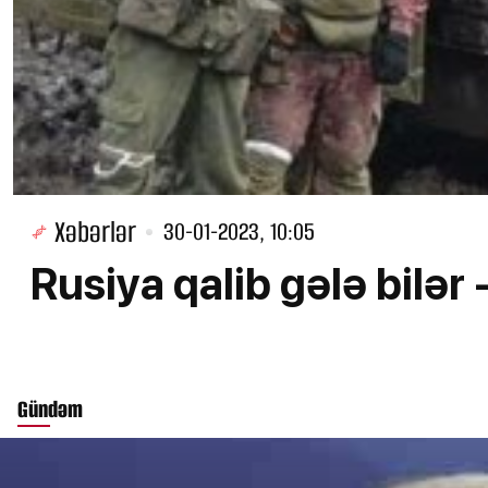
Xəbərlər
30-01-2023, 10:05
Rusiya qalib gələ bil
Gündəm