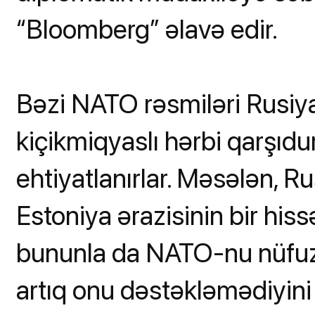
“Bloomberg” əlavə edir.
Bəzi NATO rəsmiləri Rusiy
kiçikmiqyaslı hərbi qarşıd
ehtiyatlanırlar. Məsələn, R
Estoniya ərazisinin bir hissə
bununla da NATO-nu nüfuz
artıq onu dəstəkləmədiyini