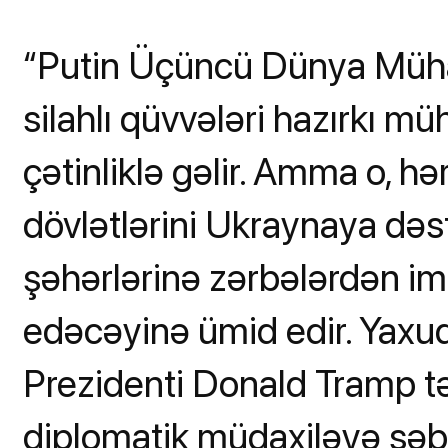
“Putin Üçüncü Dünya Mühar
silahlı qüvvələri hazırkı m
çətinliklə gəlir. Amma o, hə
dövlətlərini Ukraynaya dəs
şəhərlərinə zərbələrdən i
edəcəyinə ümid edir. Yaxu
Prezidenti Donald Tramp t
diplomatik müdaxiləyə səbə