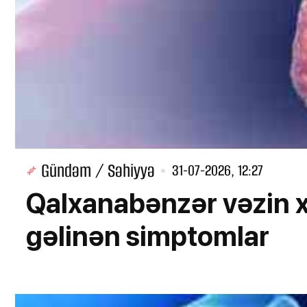
Gündəm / Səhiyyə
31-07-2026, 12:27
Qalxanabənzər vəzin xə
gəlinən simptomlar