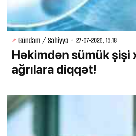
Gündəm / Səhiyyə
27-07-2026, 15:18
Həkimdən sümük şişi x
ağrılara diqqət!