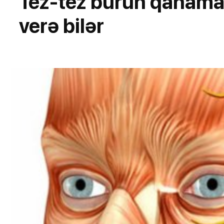
Tez-tez burun qanamas
verə bilər