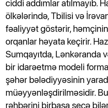
ciddi addımlar atılmayıb. 
ölkələrində, Tbilisi və İrə
fəaliyyət göstərir, həmçinin 
orqanlar həyata keçirir. Ha
Sumqayıtda, Lənkəranda və
bir idarəetmə modeli formal
şəhər bələdiyyəsinin yaradı
müəyyənləşdirilməsidir. Bu
rəhbərini birbaşa seçə bilər