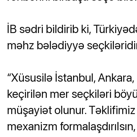
İB sədri bildirib ki, Türkiyə
məhz bələdiyyə seçkiləridi
“Xüsusilə İstanbul, Ankara,
keçirilən mer seçkiləri böy
müşayiət olunur. Təklifimi
mexanizm formalaşdırılsın, 