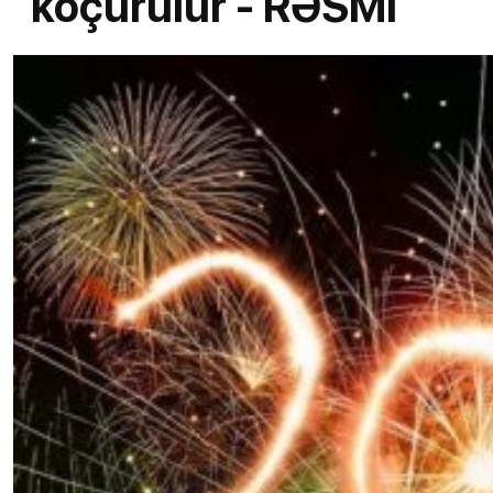
köçürülür - RƏSMİ