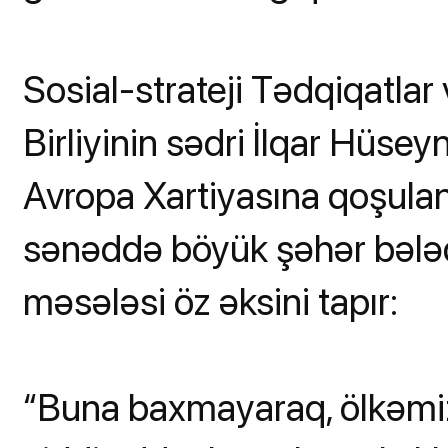
Sosial-strateji Tədqiqatlar 
Birliyinin sədri İlqar Hüseyn
Avropa Xartiyasına qoşulan 
sənəddə böyük şəhər bələd
məsələsi öz əksini tapır:
“Buna baxmayaraq, ölkəmi