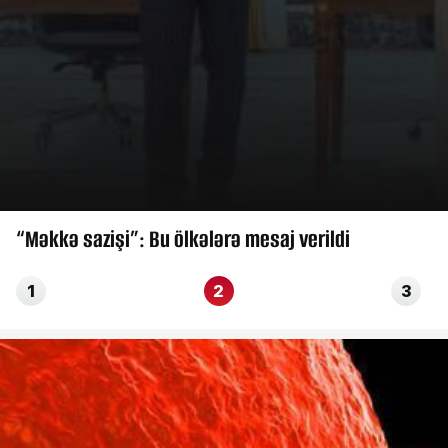
“Məkkə sazişi”: Bu ölkələrə mesaj verildi
1
2
3