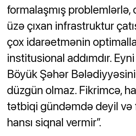
formalaşmış problemlərlə,
üzə çıxan infrastruktur çatı
çox idarəetmənin optimalla
institusional addımdır. Ey
Böyük Şəhər Bələdiyyəsini
düzgün olmaz. Fikrimcə, ha
tətbiqi gündəmdə deyil və
hansı siqnal vermir”.