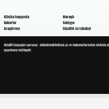
Klinika haqqında
Maraqlı
Xəbərlər
Səhiyyə
Araşdırma
Gözəllik və təbabət
Müəllif hüquqları qorunur. ailehekimiklinikasi.az-ın məlumatlarından istifadə e
qoyulması mütləqdir.