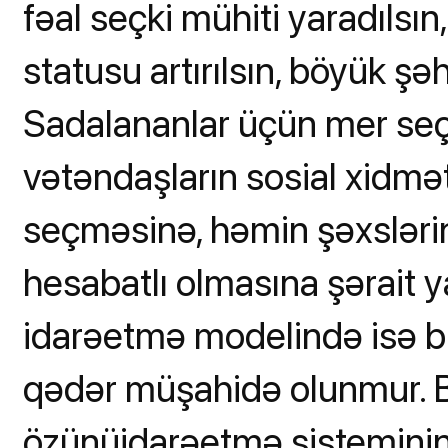
fəal seçki mühiti yaradılsın
statusu artırılsın, böyük şəh
Sadalananlar üçün mer seçkil
vətəndaşların sosial xidmət
seçməsinə, həmin şəxslərin
hesabatlı olmasına şərait y
idarəetmə modelində isə bu
qədər müşahidə olunmur. Bu
özünüidarəetmə sisteminin 