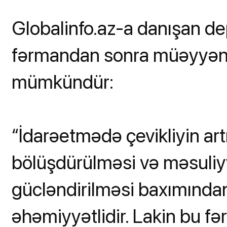
Globalinfo.az-a danışan dep
fərmandan sonra müəyyən m
mümkündür:
“İdarəetmədə çevikliyin art
bölüşdürülməsi və məsuliy
gücləndirilməsi baxımında
əhəmiyyətlidir. Lakin bu fə