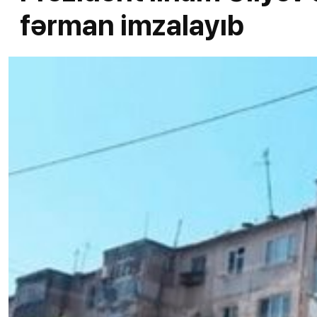
fərman imzalayıb