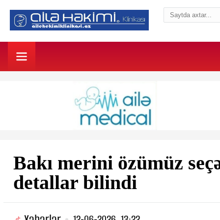
Bakı merini özümüz seçəc
detallar bilindi
Xəbərlər
12-06-2026, 13:22