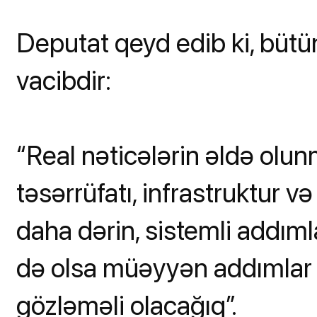
Deputat qeyd edib ki, bütün 
vacibdir:
“Real nəticələrin əldə olun
təsərrüfatı, infrastruktur
daha dərin, sistemli addıml
də olsa müəyyən addımlar at
gözləməli olacağıq”.