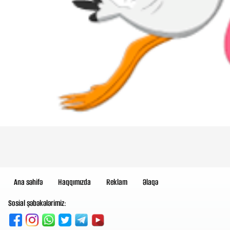
Ana səhifə
Haqqımızda
Reklam
Əlaqə
Sosial şəbəkələrimiz: