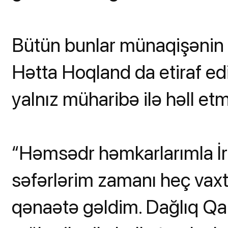
Bütün bunlar münaqişənin hər
Hətta Hoqland da etiraf ed
yalnız müharibə ilə həll etm
“Həmsədr həmkarlarımla İr
səfərlərim zamanı heç vaxt 
qənaətə gəldim. Dağlıq Qa