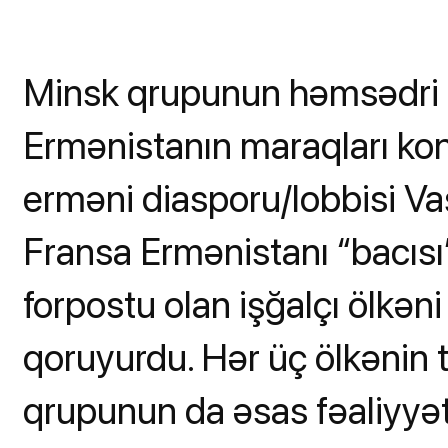
Minsk qrupunun həmsədri 
Ermənistanın maraqları ko
erməni diasporu/lobbisi Vaş
Fransa Ermənistanı “bacısı”
forpostu olan işğalçı ölkən
qoruyurdu. Hər üç ölkənin
qrupunun da əsas fəaliyyət