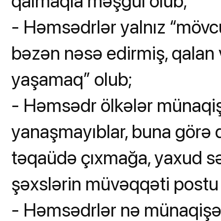
qalmaqla məşğul olub;
- Həmsədrlər yalnız “mövc
bəzən nəsə edirmiş, qalan 
yaşamaq” olub;
- Həmsədr ölkələr münaqişə
yanaşmayıblar, buna görə d
təqaüdə çıxmağa, yaxud sə
şəxslərin müvəqqəti postu 
- Həmsədrlər nə münaqişə 