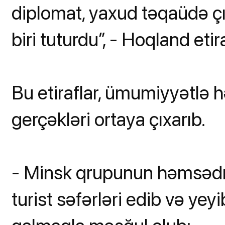
diplomat, yaxud təqaüdə çı
biri tuturdu”, - Hoqland etira
Bu etiraflar, ümumiyyətlə h
gerçəkləri ortaya çıxarıb.
- Minsk qrupunun həmsədrlə
turist səfərləri edib və ye