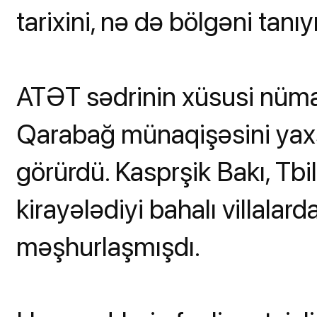
tarixini, nə də bölgəni tanıy
ATƏT sədrinin xüsusi nüma
Qarabağ münaqişəsini yaxşı
görürdü. Kasprşik Bakı, Tbi
kirayələdiyi bahalı villalarda
məşhurlaşmışdı.