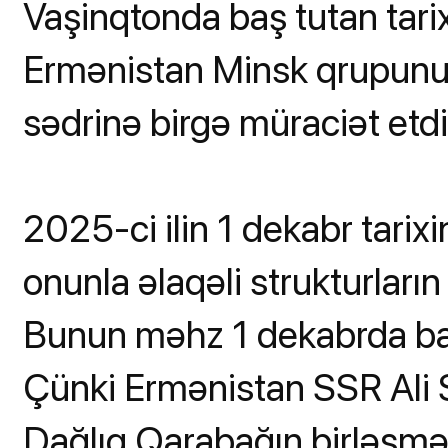
Vaşinqtonda baş tutan tar
Ermənistan Minsk qrupunun
sədrinə birgə müraciət etdi
2025-ci ilin 1 dekabr tari
onunla əlaqəli strukturların
Bunun məhz 1 dekabrda baş
Çünki Ermənistan SSR Ali 
Dağlıq Qarabağın birləşməs