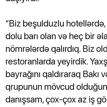
“Biz beşulduzlu hotellərdə,
dolu barı olan və heç bir ə
nömrələrdə qalırdıq. Biz o
restoranlarda yeyirdik. Yax
bayrağını qaldıraraq Bakı 
qrupunun mövcud olduğunu
danışsam, çox-çox az iş görül