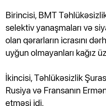
Birincisi, BMT Təhlükəsizli
selektiv yanaşmaları və siya
olan qərarların icrasını dər
uyğun olmayanları kağız üz
İkincisi, Təhlükəsizlik Şura
Rusiya və Fransanın Ermən
etməsi idi.