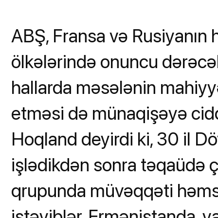
ABŞ, Fransa və Rusiyanın 
ölkələrində onuncu dərəcəl
hallarda məsələnin mahiyyə
etməsi də münaqişəyə cidd
Hoqland deyirdi ki, 30 il 
işlədikdən sonra təqaüdə ç
qrupunda müvəqqəti həmsəd
istəyiblər. Ermənistanda,