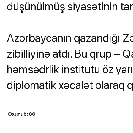
düşünülmüş siyasətinin tarix
Azərbaycanın qazandığı Zə
zibilliyinə atdı. Bu qrup 
həmsədrlik institutu öz yarı
diplomatik xəcalət olaraq 
Oxunub: 86