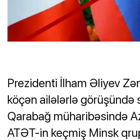
Prezidenti İlham Əliyev Zə
köçən ailələrlə görüşündə sə
Qarabağ müharibəsində Azə
ATƏT-in keçmiş Minsk qrup