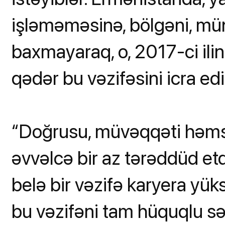
işləməməsinə, bölgəni, mün
baxmayaraq, o, 2017-ci ili
qədər bu vəzifəsini icra edi
“Doğrusu, müvəqqəti həms
əvvəlcə bir az tərəddüd e
belə bir vəzifə karyera yüksə
bu vəzifəni tam hüquqlu sə