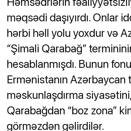
Həmsədrlərin fəaliyyətsizl
məqsədi daşıyırdı. Onlar id
hərbi həll yolu yoxdur və Az
“Şimali Qarabağ” terminini
hesablanmışdı. Bunun fonu
Ermənistanın Azərbaycan 
məskunlaşdırma siyasətini,
Qarabağdan “boz zona” kimi
görməzdən gəlirdilər.