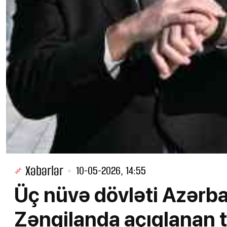
Xəbərlər
10-05-2026, 14:55
Üç nüvə dövləti Azərb
Zəngilanda açıqlanan ta