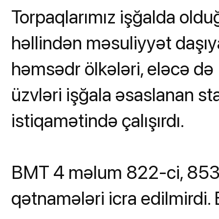
Torpaqlarımız işğalda old
həllindən məsuliyyət daşı
həmsədr ölkələri, eləcə də
üzvləri işğala əsaslanan 
istiqamətində çalışırdı.
BMT 4 məlum 822-ci, 853
qətnamələri icra edilmirdi.