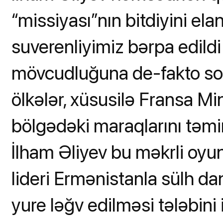
“missiyası”nın bitdiyini el
suverenliyimiz bərpa edild
mövcudluğuna de-fakto so
ölkələr, xüsusilə Fransa 
bölgədəki maraqlarını təmi
İlham Əliyev bu məkrli oy
lideri Ermənistanla sülh d
yure ləğv edilməsi tələbini i