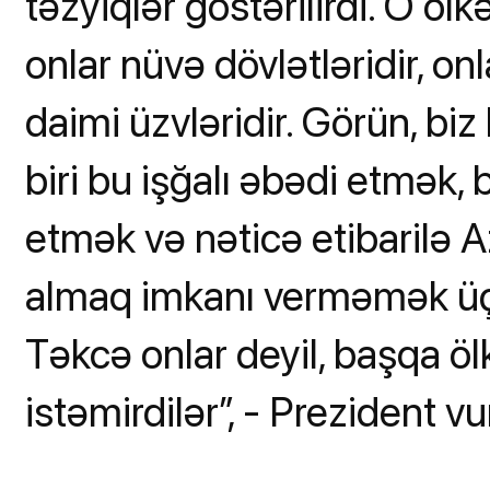
təzyiqlər göstərilirdi. O ölk
onlar nüvə dövlətləridir, o
daimi üzvləridir. Görün, bi
biri bu işğalı əbədi etmək, 
etmək və nəticə etibarilə 
almaq imkanı verməmək üçü
Təkcə onlar deyil, başqa ö
istəmirdilər”, - Prezident vu