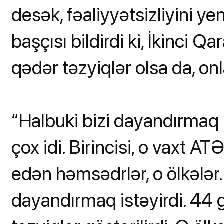
desək, fəaliyyətsizliyini y
başçısı bildirdi ki, İkinci
qədər təzyiqlər olsa da, onl
“Halbuki bizi dayandırmaq i
çox idi. Birincisi, o vaxt 
edən həmsədrlər, o ölkələr.
dayandırmaq istəyirdi. 44 