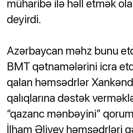
müharibə ilə həll etmək ola
deyirdi.
Azərbaycan məhz bunu etdi 
BMT qətnamələrini icra etd
qalan həmsədrlər Xankəndi
qalıqlarına dəstək vermək
“qazanc mənbəyini” qorumaq
İlham Əliyev həmsədrləri 