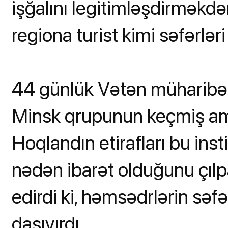
işğalını legitimləşdirməkdə
regiona turist kimi səfərlər
44 günlük Vətən müharibəs
Minsk qrupunun keçmiş ame
Hoqlandın etirafları bu ins
nədən ibarət olduğunu çılpaq
edirdi ki, həmsədrlərin səf
daşıyırdı.