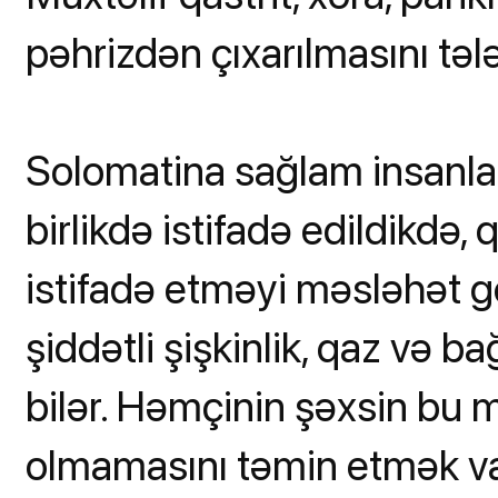
pəhrizdən çıxarılmasını tələ
Solomatina sağlam insanlar
birlikdə istifadə edildikdə,
istifadə etməyi məsləhət g
şiddətli şişkinlik, qaz və 
bilər. Həmçinin şəxsin bu
olmamasını təmin etmək va