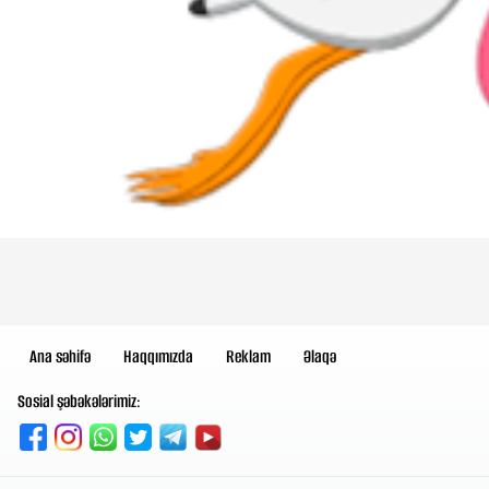
Ana səhifə
Haqqımızda
Reklam
Əlaqə
Sosial şəbəkələrimiz: