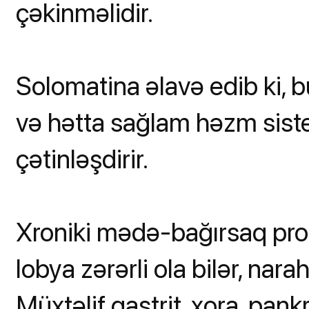
çəkinməlidir.
Solomatina əlavə edib ki, bu
və hətta sağlam həzm sist
çətinləşdirir.
Xroniki mədə-bağırsaq prob
lobya zərərli ola bilər, nara
Müxtəlif qastrit, xora, pank