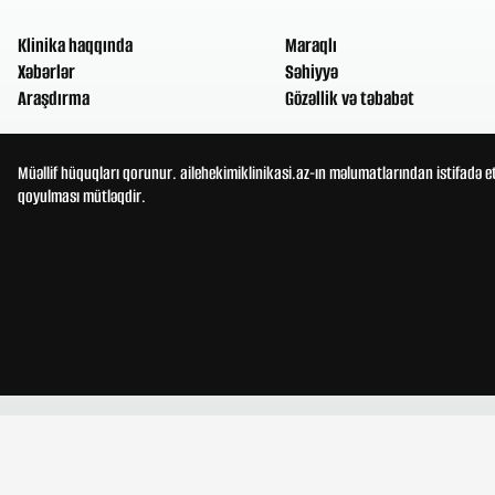
Klinika haqqında
Maraqlı
Xəbərlər
Səhiyyə
Araşdırma
Gözəllik və təbabət
Müəllif hüquqları qorunur. ailehekimiklinikasi.az-ın məlumatlarından istifadə e
qoyulması mütləqdir.