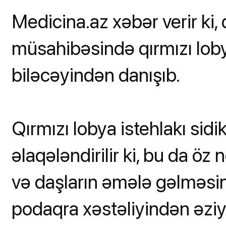
Medicina.az xəbər verir ki,
müsahibəsində qırmızı loby
biləcəyindən danışıb.
Qırmızı lobya istehlakı sidi
əlaqələndirilir ki, bu da öz
və daşların əmələ gəlməsi
podaqra xəstəliyindən əziy