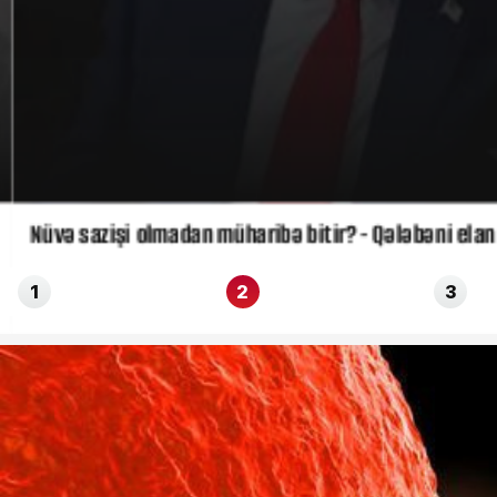
Nüvə sazişi olmadan müharibə bitir? - Qələbəni elan 
1
2
3