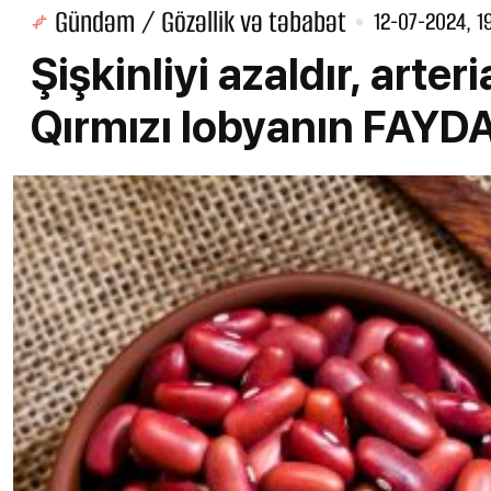
Gündəm / Gözəllik və təbabət
12-07-2024, 1
Şişkinliyi azaldır, arter
Qırmızı lobyanın FAYD