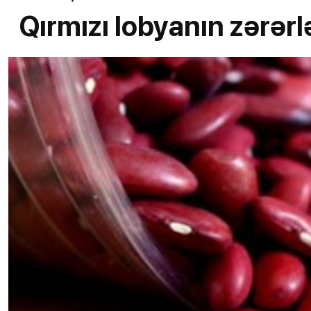
Qırmızı lobyanın zərərl