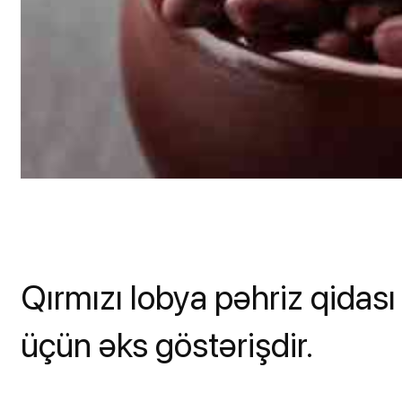
Qırmızı lobya pəhriz qidası 
üçün əks göstərişdir.