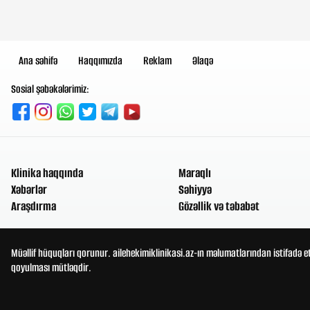
Ana səhifə
Haqqımızda
Reklam
Əlaqə
Sosial şəbəkələrimiz:
Klinika haqqında
Maraqlı
Xəbərlər
Səhiyyə
Araşdırma
Gözəllik və təbabət
Müəllif hüquqları qorunur. ailehekimiklinikasi.az-ın məlumatlarından istifadə e
qoyulması mütləqdir.