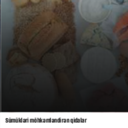
Sümükləri möhkəmləndirən qidalar