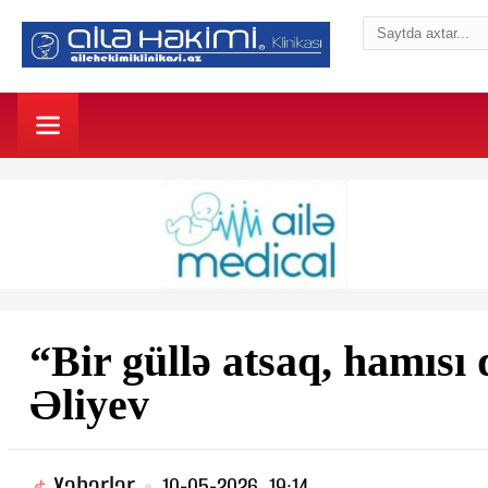
“Bir güllə atsaq, hamısı
Əliyev
Xəbərlər
10-05-2026, 19:14