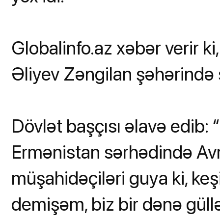
Globalinfo.az xəbər verir ki,
Əliyev Zəngilan şəhərində 
Dövlət başçısı əlavə edib:
Ermənistan sərhədində Avr
müşahidəçiləri guya ki, keş
demişəm, biz bir dənə güllə