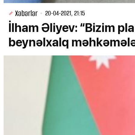
Xəbərlər
20-04-2021, 21:15
İlham Əliyev: “Bizim pl
beynəlxalq məhkəmələ