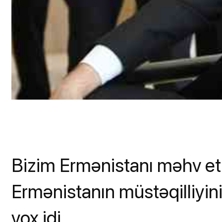
Bizim Ermənistanı məhv etm
Ermənistanın müstəqilliyin
yox idi.