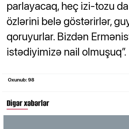
parlayacaq, heç izi-tozu 
özlərini belə göstərirlər, g
qoruyurlar. Bizdən Ermənis
istədiyimizə nail olmuşuq”.
Oxunub: 98
Digər xəbərlər