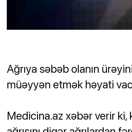
Ağrıya səbəb olanın ürəyin
müəyyən etmək həyati vaci
Medicina.az xəbər verir ki,
ağrısını digər ağrılardan f