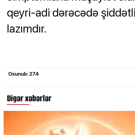
qeyri-adi dərəcədə şiddətli v
lazımdır.
Oxunub: 274
Digər xəbərlər