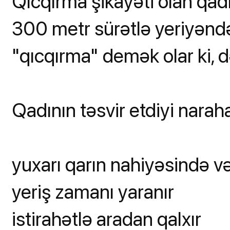
Qıcqırma şikayəti olan qadı
300 metr sürətlə yeriyənd
"qıcqırma" demək olar ki, d
Qadının təsvir etdiyi naraha
yuxarı qarın nahiyəsində v
yeriş zamanı yaranır
istirahətlə aradan qalxır