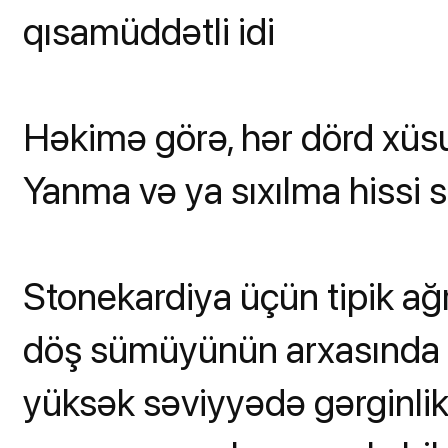
qısamüddətli idi
Həkimə görə, hər dörd xüsu
Yanma və ya sıxılma hissi s
Stonekardiya üçün tipik ağr
döş sümüyünün arxasında
yüksək səviyyədə gərginli