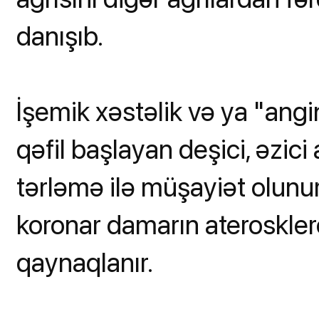
danışıb.
İşemik xəstəlik və ya "ang
qəfil başlayan deşici, əzici a
tərləmə ilə müşayiət olunur
koronar damarın ateroskle
qaynaqlanır.