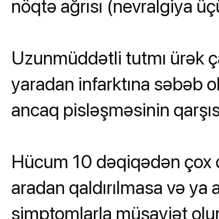
nöqtə ağrısı (nevralgiya üçü
Uzunmüddətli tutmı ürək ça
yaradan infarktına səbəb ol
ancaq pisləşməsinin qarşısı
Hücum 10 dəqiqədən çox da
aradan qaldırılmasa və ya a
simptomlarla müşayiət olun