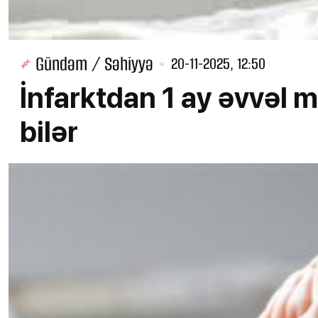
Gündəm / Səhiyyə
20-11-2025, 12:50
İnfarktdan 1 ay əvvəl 
bilər