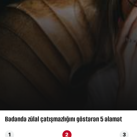
Bədəndə zülal çatışmazlığını göstərən 5 əlamət
1
2
3