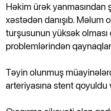
Həkim ürək yanmasından şi
xəstədən danışıb. Məlum o
turşusunun yüksək olması d
problemlərindən qaynaqlan
Təyin olunmuş müayinələr
arteriyasına stent qoyuldu v