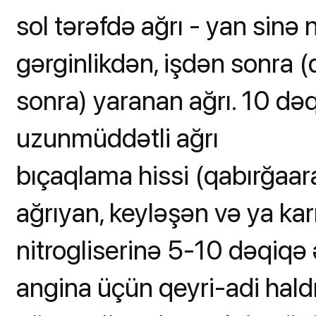
sol tərəfdə ağrı - yan sinə
gərginlikdən, işdən sonra (
sonra) yaranan ağrı. 10 d
uzunmüddətli ağrı
bıçaqlama hissi (qabırğaara
ağrıyan, keyləşən və ya kar
nitrogliserinə 5-10 dəqiqə
angina üçün qeyri-adi hald