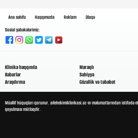
Ana səhifə
Haqqımızda
Reklam
Əlaqə
Sosial şəbəkələrimiz:
Klinika haqqında
Maraqlı
Xəbərlər
Səhiyyə
Araşdırma
Gözəllik və təbabət
Müəllif hüquqları qorunur. ailehekimiklinikasi.az-ın məlumatlarından istifadə e
qoyulması mütləqdir.