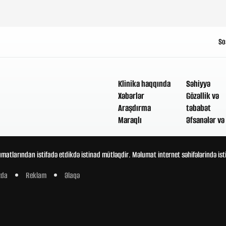
So
Klinika haqqında
Səhiyyə
Xəbərlər
Gözəllik və
Araşdırma
təbabət
Maraqlı
Əfsanələr və 
umatlarından istifadə etdikdə istinad mütləqdir. Məlumat internet səhifələrində is
zda
Reklam
Əlaqə