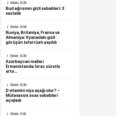
Dünən, 15:39
Bud ağrısının gizli səbəbləri: 3
xəstəlik
Dünən, 14:58
Rusiya, Britaniya, Fransa və
Almaniya: Vyanadakı gizli
görüşün təfərrüatı yayıldı
Dünən, 13:34
Azərbaycan malları
Ermənistanda: İxrac sürətlə
artır...
Dünən, 12:35
D vitamini niyə aşağı olur? –
Mütəxəssis əsas səbəbləri
açıqladı
Dünən, 11:08