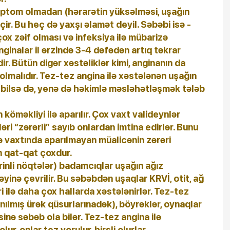
mptom olmadan (hərarətin yüksəlməsi, uşağın
çir. Bu heç də yaxşı əlamət deyil. Səbəbi isə -
ox zəif olması və infeksiya ilə mübarizə
ginalar il ərzində 3-4 dəfədən artıq təkrar
dir. Bütün digər xəstəliklər kimi, anginanın da
olmalıdır. Tez-tez angina ilə xəstələnən uşağın
ı bilsə də, yenə də həkimlə məsləhətləşmək tələb
 köməkliyi ilə aparılır. Çox vaxt valideynlər
əri “zərərli” sayıb onlardan imtina edirlər. Bunu
 vaxtında aparılmayan müalicənin zərəri
n qat-qat çoxdur.
rinli nöqtələr) badamcıqlar uşağın ağız
inə çevrilir. Bu səbəbdən uşaqlar KRVİ, otit, ağ
i ilə daha çox hallarda xəstələnirlər. Tez-tez
nılmış ürək qüsurlarınadək), böyrəklər, oynaqlar
inə səbəb ola bilər. Tez-tez angina ilə
ur, onlar tez yorulur, hirsli olurlar.