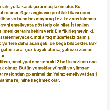
ahi yolla kəsib çıxarmaq lazım olur. Bu
b olunur. Əgər anginanın profilaktikası üçün
edilibsə və buna baxmayaraq tez-tez xəstələnmə
rahi əməliyyata göstəriş ola bilər. İstənilən
əsi qərarını həkim verir. Elə fikirləşməyin ki,
tələnməyəcək. İndi artıq müdafiəsiz dalmış
iyərlərə daha asan şəkildə keçə biləcəklər. Bax
gələn zərər çox böyük olarsa, yalnız o zaman
ər.
libsə, əməliyyatdan sonraki 2 həftə ərzində ona
mək olmaz. Bütün yeməklər yüngül və yümşaq
ar rasiondan çıxarılmalıdır. Yalnız əməliyyatdan 1
lanma rejiminə keçirmək olar.