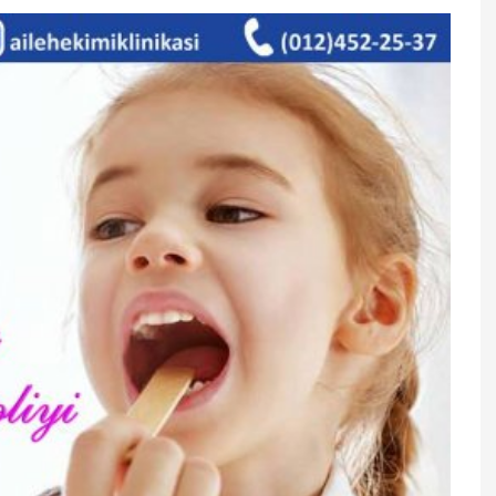
 bakteriyalar
Bu 3 içki bədəndə suyu daha
təsir edə bilər
uzun saxlayır