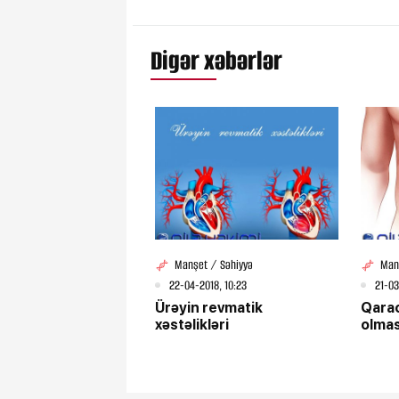
Digər xəbərlər
Manşet / Səhiyyə
Man
22-04-2018, 10:23
21-03
Ürəyin revmatik
Qarac
xəstəlikləri
olmas