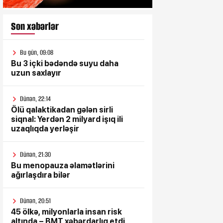
Son xəbərlər
Bu gün, 09:08
Bu 3 içki bədəndə suyu daha
uzun saxlayır
Dünən, 22:14
Ölü qalaktikadan gələn sirli
siqnal: Yerdən 2 milyard işıq ili
uzaqlıqda yerləşir
Dünən, 21:30
Bu menopauza əlamətlərini
ağırlaşdıra bilər
Dünən, 20:51
45 ölkə, milyonlarla insan risk
altında – BMT xəbərdarlıq etdi