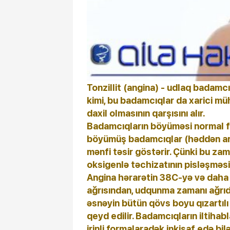
Tonzillit (angina) - udlaq badamcı
kimi, bu badamcıqlar da xarici mü
daxil olmasının qarşısını alır.
Badamcıqların böyüməsi normal fi
böyümüş badamcıqlar (həddən art
mənfi təsir göstərir. Çünki bu za
oksigenlə təchizatının pisləşməsi 
Angina hərarətin 38C-yə və daha a
ağrısından, udqunma zamanı ağrıda
əsnəyin bütün qövs boyu qızartılı
qeyd edilir. Badamcıqların iltihab
irinli formalaradək inkişaf edə bilə