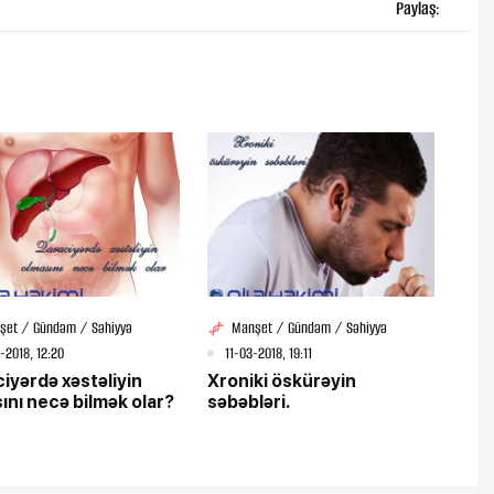
Paylaş:
şet / Gündəm / Səhiyyə
Manşet / Gündəm / Səhiyyə
-2018, 12:20
11-03-2018, 19:11
iyərdə xəstəliyin
Xroniki öskürəyin
ını necə bilmək olar?
səbəbləri.