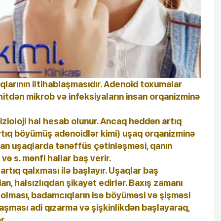
qlarının iltihablaşmasıdır. Adenoid toxumalar
hitdən mikrob və infeksiyaların insan orqanizminə
zioloji hal hesab olunur. Ancaq həddən artıq
ıq böyümüş adenoidlər kimi) uşaq orqanizminə
man uşaqlarda tənəffüs çətinləşməsi, qanın
və s. mənfi hallar baş verir.
rtıq qalxması ilə başlayır. Uşaqlar baş
n, halsızlıqdan şikayət edirlər. Baxış zamanı
 olması, badamcıqların isə böyüməsi və şişməsi
laşması adi qızarma və şişkinlikdən başlayaraq,
r.