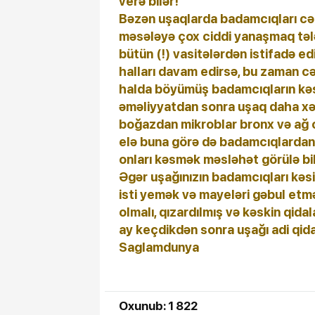
verə bilər!
Bəzən uşaqlarda badamcıqları cərr
məsələyə çox ciddi yanaşmaq tələ
bütün (!) vasitələrdən istifadə 
halları davam edirsə, bu zaman cər
halda böyümüş badamcıqların kəsilm
əməliyyatdan sonra uşaq daha xəs
boğazdan mikroblar bronx və ağ c
elə buna görə də badamcıqlardan 
onları kəsmək məsləhət görülə bil
Əgər uşağınızın badamcıqları kəsi
isti yemək və mayeləri gəbul et
olmalı, qızardılmış və kəskin qidal
ay keçdikdən sonra uşağı adi qida
Saglamdunya
Oxunub: 1 822