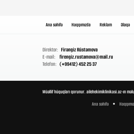
Ana səhifə
Haqqımızda
Reklam
Əlaqə
Direktor:
Firəngiz Rüstəmova
E-mail:
firengiz.rustamova@mail.ru
Telefon:
(+99412) 452 25 37
Müəllif hüquqları qorunur. ailehekimiklinikasi.az-ın məl
Ana səhifə
Haqqımı