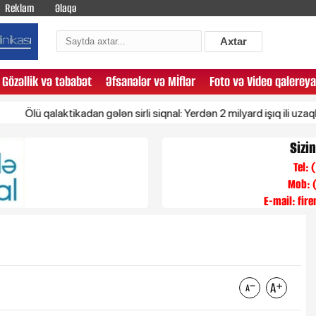
Reklam
Əlaqə
Axtar
Gözəllik və təbabət
Əfsanələr və Mİflər
Foto və Video qalereya
 qalaktikadan gələn sirli siqnal: Yerdən 2 milyard işıq ili uzaqlıqda yer
Sizi
Tel:
Mob: 
E-mail:
fir