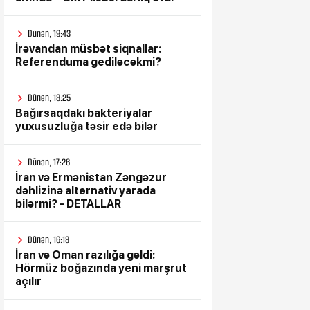
Dünən, 19:43
İrəvandan müsbət siqnallar:
Referenduma gediləcəkmi?
Dünən, 18:25
Bağırsaqdakı bakteriyalar
yuxusuzluğa təsir edə bilər
Dünən, 17:26
İran və Ermənistan Zəngəzur
dəhlizinə alternativ yarada
bilərmi? - DETALLAR
Dünən, 16:18
İran və Oman razılığa gəldi:
Hörmüz boğazında yeni marşrut
açılır