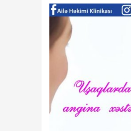
Bağırsaqdakı
yuxusuzluğa 