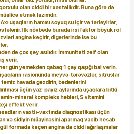
ə qorxulu olan ciddi bir xəstəlikdir. Buna görə də
 müalicə etmək lazımdır.
xı uşaqların hamısı soyuq su içir və tərləyirlər,
əstələnir. İlk növbədə burada irsi faktor böyük rol
zvləri angina keçirir, digərlərində isə bu
lər.
ən də çox şey asılıdır. İmmuniteti zəif olan
ş verir.
 hər gün yeməkdən qabaq 1 çay qaşığı bal verin.
 uşaqların rasionunda meyvə-tərəvəzlər, sitruslar
 təmiz havada gəzdirin, bədənlərini
rılması üçün yaz-payız aylarında uşaqlara bitki
amin-mineral kompleks həbləri, S vitamini
şı effekt verir.
əsadların vaxtlı-vaxtında diaqnostikası üçün
qan və sidiyin müayinəsini aparmaq vacib hesab
yüngül formada keçən angina da ciddi ağırlaşmalar