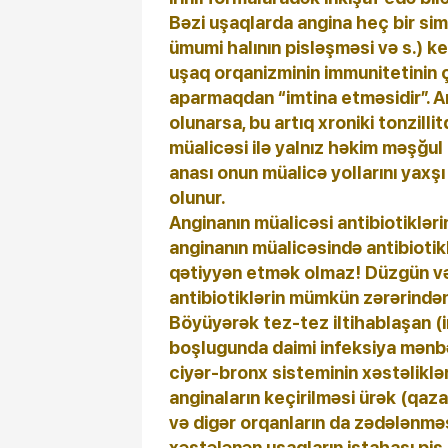
Bəzi uşaqlarda angina heç bir si
ümumi halının pisləşməsi və s.) ke
uşaq orqanizminin immunitetinin ç
aparmaqdan “imtina etməsidir”. An
olunarsa, bu artıq xroniki tonzillit
müalicəsi ilə yalnız həkim məşğul 
anası onun müalicə yollarını yaxş
olunur.
Anginanın müalicəsi antibiotiklərin
anginanın müalicəsində antibiotikl
qətiyyən etmək olmaz! Düzgün və
antibiotiklərin mümkün zərərində
Böyüyərək tez-tez iltihablaşan (i
boşlugunda daimi infeksiya mənbəy
ciyər-bronx sisteminin xəstəliklər
anginaların keçirilməsi ürək (qaza
və digər orqanların da zədələnməs
xəstələnən uşaqların iştahası pis ol