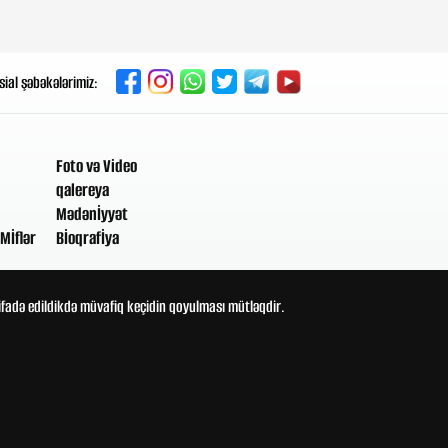
4-08-2026, 18:17
Uşaqlarda qarın ağrısı hansı
sial şəbəkələrimiz:
hallarda təhlükəlidir?
4-08-2026, 17:32
ABŞ-dan Hörmüz açıqlaması:
Foto və Video
Razılaşma bu gün və ya sabah
qalereya
əldə oluna bilər
Mədənİyyət
Mİflər
Bİoqrafİya
4-08-2026, 15:13
Qan şəkərini azaltmağa kömək
edən 4 qida
tifadə edildikdə müvafiq keçidin qoyulması mütləqdir.
4-08-2026, 14:50
Yunanıstanı qarışdıran 4,5
milyardlıq İsrail layihəsi: Türkiyə
ikiqat cavab verəcək