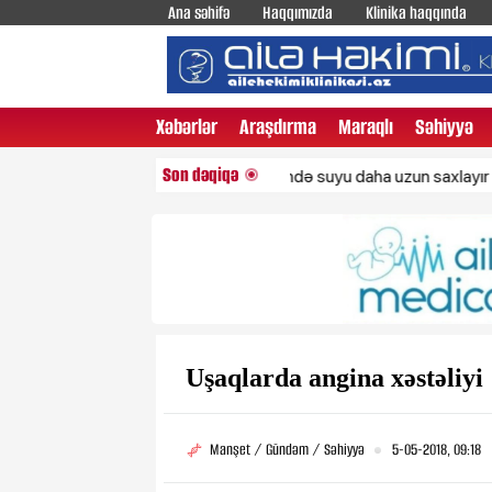
Ana səhifə
Haqqımızda
Klinika haqqında
Xəbərlər
Araşdırma
Maraqlı
Səhiyyə
Son dəqiqə
Bu 3 içki bədəndə suyu daha uzun saxlayır
Ölü
Uşaqlarda angina xəstəliyi
Manşet / Gündəm / Səhiyyə
5-05-2018, 09:18