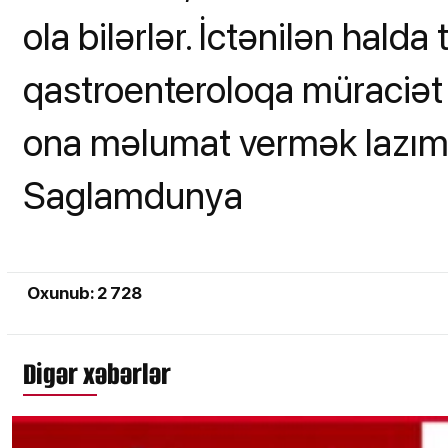
ola bilərlər. İctənilən hald
qastroenteroloqa müraciət
ona məlumat vermək lazımd
Saglamdunya
Oxunub: 2 728
Digər xəbərlər