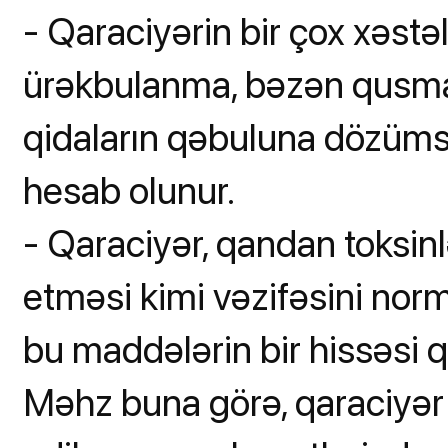
- Qaraciyərin bir çox xəstəl
ürəkbulanma, bəzən qusma,
qidaların qəbuluna dözümsü
hesab olunur.
- Qaraciyər, qandan toksinl
etməsi kimi vəzifəsini norm
bu maddələrin bir hissəsi q
Məhz buna görə, qaraciyər 