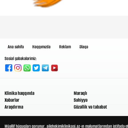
Ana səhifə
Haqqımızda
Reklam
Əlaqə
Sosial şəbəkələrimiz:
Klinika haqqında
Maraqlı
Xəbərlər
Səhiyyə
Araşdırma
Gözəllik və təbabət
Müəllif hüquqları qorunur. ailehekimiklinikasi.az-ın məlumatlarından istifadə e