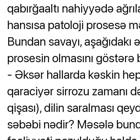
qabırğaaltı nahiyyədə ağrıl
hansısa patoloji prosesə m
Bundan savayı, aşağıdakı ə
prosesin olmasını göstərə b
- Əksər hallarda kəskin hepa
qaraciyər sirrozu zamanı də
qişası), dilin saralması qey
səbəbi nədir? Məsələ bunda