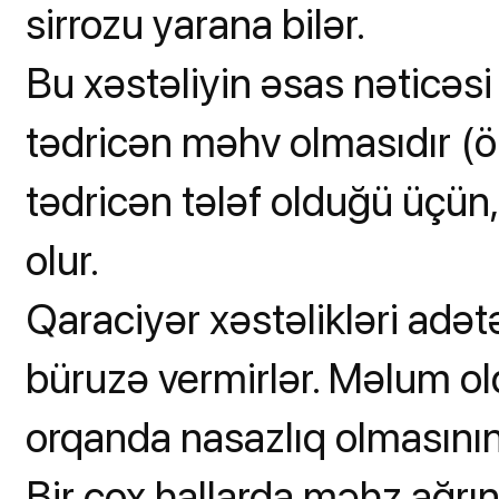
sirrozu yarana bilər.
Bu xəstəliyin əsas nəticəsi
tədricən məhv olmasıdır (ö
tədricən tələf olduğü üçün,
olur.
Qaraciyər xəstəlikləri adət
büruzə vermirlər. Məlum ol
orqanda nasazlıq olmasının
Bir çox hallarda məhz ağrın