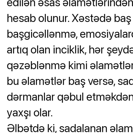
edilən əsas əlamətlərindən 
hesab olunur. Xəstədə baş a
başgicəllənmə, emosiyala
artıq olan inciklik, hər şe
qəzəblənmə kimi əlamətlər
bu əlamətlər baş versə, sad
dərmanlar qəbul etməkdəns
yaxşı olar.
Əlbətdə ki, sadalanan əlamə