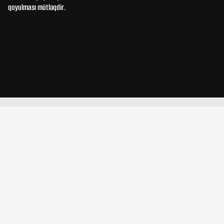
qoyulması mütləqdir.