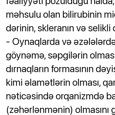
fəaliyyəti pozulduğu halda,
məhsulu olan bilirubinin mi
dərinin, skleranın və selikl
- Oynaqlarda və əzələlərdə 
göynəmə, səpgilərin olması
dırnaqların formasının dəy
kimi əlamətlərin olması, qa
nəticəsində orqanizmdə ba
(zəhərlənmənin) olmasını g