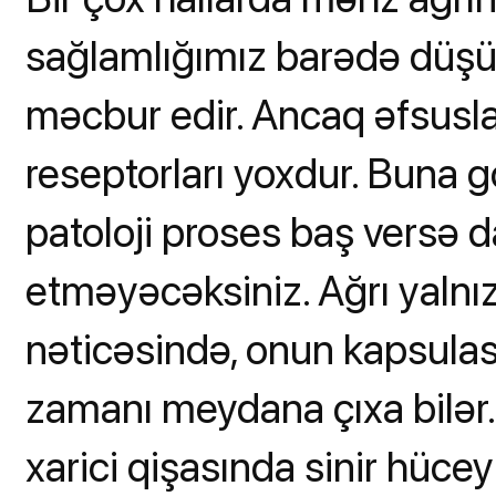
sağlamlığımız barədə düş
məcbur edir. Ancaq əfsuslar
reseptorları yoxdur. Buna g
patoloji proses baş versə da
etməyəcəksiniz. Ağrı yalnı
nəticəsində, onun kapsulasın
zamanı meydana çıxa bilər.
xarici qişasında sinir hüc