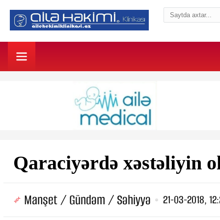
Qaraciyərdə xəstəliyin o
Manşet / Gündəm / Səhiyyə
21-03-2018, 12