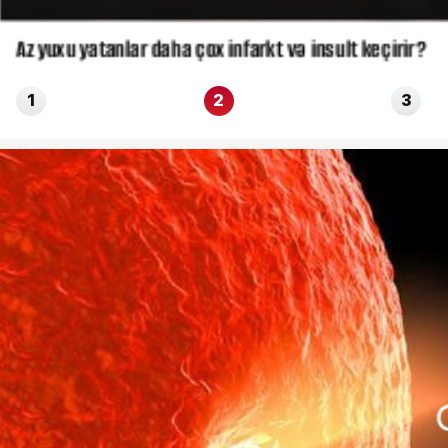
Az yuxu yatanlar daha çox infarkt və insult keçirir?
1
2
3