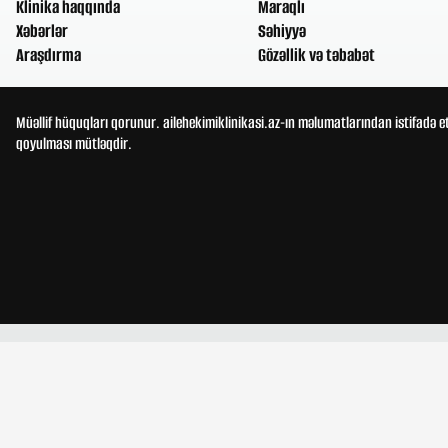
Klinika haqqında
Maraqlı
Xəbərlər
Səhiyyə
Araşdırma
Gözəllik və təbabət
Müəllif hüquqları qorunur. ailehekimiklinikasi.az-ın məlumatlarından istifadə e
qoyulması mütləqdir.