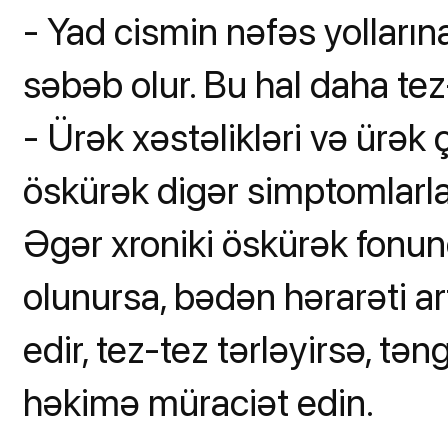
- Yad cismin nəfəs yolları
səbəb olur. Bu hal daha te
- Ürək xəstəlikləri və ürək
öskürək digər simptomlarla
Əgər xroniki öskürək fonund
olunursa, bədən hərarəti ar
edir, tez-tez tərləyirsə, tən
həkimə müraciət edin.