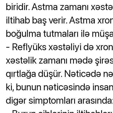
biridir. Astma zamanı xəst
iltihab baş verir. Astma xron
boğulma tutmaları ilə müşa
- Reflyüks xəstəliyi də xron
xəstəlik zamanı mədə şirəs
qırtlağa düşür. Nəticədə nə
ki, bunun nəticəsində insan
digər simptomları arasında: