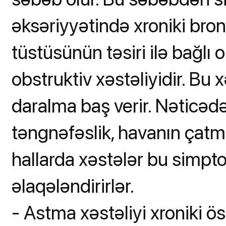
əksəriyyətində xroniki bron
tüstüsünün təsiri ilə bağlı 
obstruktiv xəstəliyidir. Bu
daralma baş verir. Nəticəd
təngnəfəslik, havanın çatma
hallarda xəstələr bu simptom
əlaqələndirirlər.
- Astma xəstəliyi xroniki 