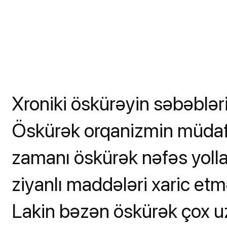
Xroniki öskürəyin səbəbləri
Öskürək orqanizmin müdafi
zamanı öskürək nəfəs yolları
ziyanlı maddələri xaric et
Lakin bəzən öskürək çox u