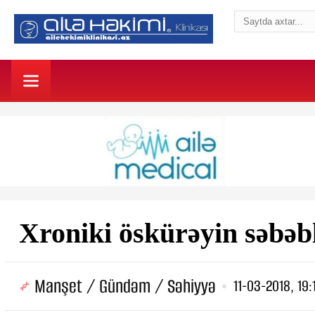
Xroniki öskürəyin səbəbl
Manşet / Gündəm / Səhiyyə
11-03-2018, 19: