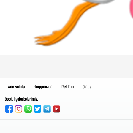
Ana səhifə
Haqqımızda
Reklam
Əlaqə
Sosial şəbəkələrimiz: