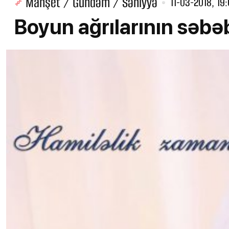
Manşet / Gündəm / Səhiyyə
11-03-2018, 19
Boyun ağrılarının səbəb