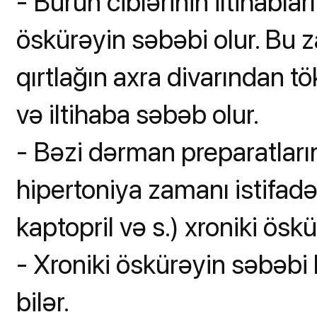
- Burun ciblərinin iltihabları 
öskürəyin səbəbi olur. Bu
qırtlağın axra divarından tö
və iltihaba səbəb olur.
- Bəzi dərman preparatları
hipertoniya zamanı istifad
kaptopril və s.) xroniki ösk
- Xroniki öskürəyin səbəbi 
bilər.