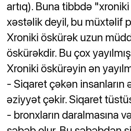
artıq). Buna tibbdə "xroniki
xəstəlik deyil, bu müxtəlif
Xroniki öskürək uzun müd
öskürəkdir. Bu çox yayılmış
Xroniki öskürəyin ən yayılm
- Siqaret çəkən insanların 
əziyyət çəkir. Siqaret tüstü
- bronxların daralmasına və 
səbəb olur. Bu səbəbdən si