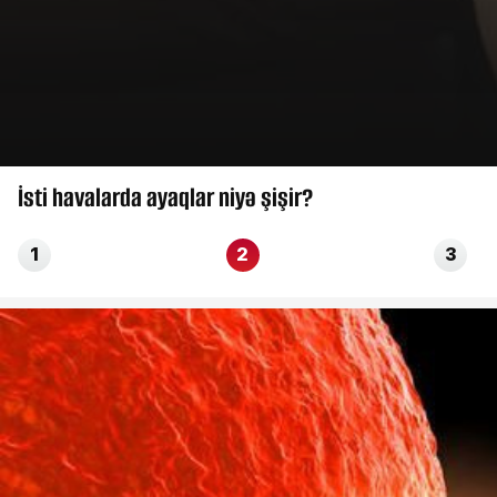
İsti havalarda ayaqlar niyə şişir?
1
2
3