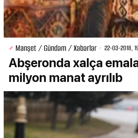
Manşet / Gündəm / Xəbərlər
22-03-2018, 1
Abşeronda xalça emalat
milyon manat ayrılıb