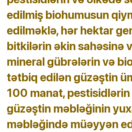
edilmiş biohumusun qiym
edilməklə, hər hektar g
bitkilərin əkin sahəsinə 
mineral gübrələrin və b
tətbiq edilən güzəştin 
100 manat, pestisidlərin 
güzəştin məbləğinin yux
məbləğində müəyyən edi