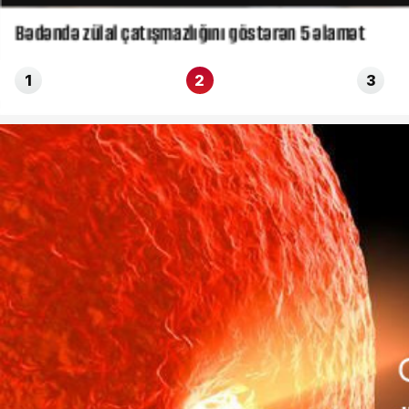
Bədəndə zülal çatışmazlığını göstərən 5 əlamət
1
2
3