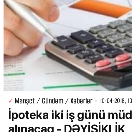
Manşet / Gündəm / Xəbərlər
10-04-2018, 1
İpoteka iki iş günü mü
alınacaq - DƏYİŞİKLİK