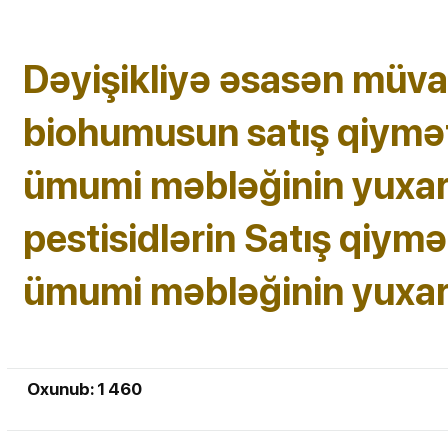
Dəyişikliyə əsasən müvaf
biohumusun satış qiymət
ümumi məbləğinin yuxar
pestisidlərin Satış qiymə
ümumi məbləğinin yuxarı
Oxunub: 1 460