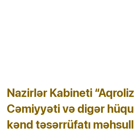
Nazirlər Kabineti “Aqrol
Cəmiyyəti və digər hüquq
kənd təsərrüfatı məhsulla