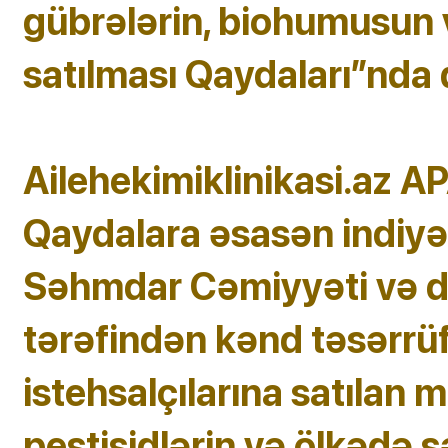
gübrələrin, biohumusun v
satılması Qaydaları”nda d
Ailehekimiklinikasi.az AP
Qaydalara əsasən indiyə
Səhmdar Cəmiyyəti və dig
tərəfindən kənd təsərrüf
istehsalçılarına satılan m
pestisidlərin və ölkədə s