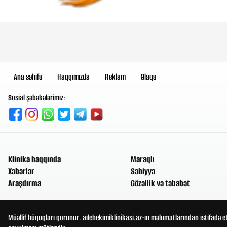
Ana səhifə
Haqqımızda
Reklam
Əlaqə
Sosial şəbəkələrimiz:
Klinika haqqında
Maraqlı
Xəbərlər
Səhiyyə
Araşdırma
Gözəllik və təbabət
Müəllif hüquqları qorunur. ailehekimiklinikasi.az-ın məlumatlarından istifadə e