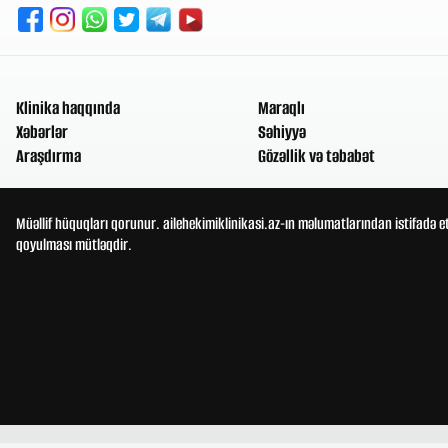
Klinika haqqında
Maraqlı
Xəbərlər
Səhiyyə
Araşdırma
Gözəllik və təbabət
Müəllif hüquqları qorunur. ailehekimiklinikasi.az-ın məlumatlarından istifadə e
qoyulması mütləqdir.