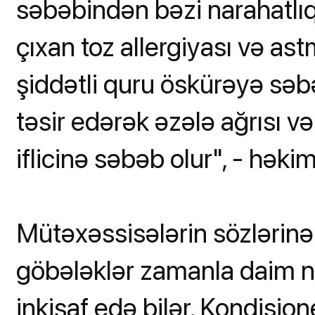
səbəbindən bəzi narahatlıq
çıxan toz allergiyası və ast
şiddətli quru öskürəyə səbə
təsir edərək əzələ ağrısı v
iflicinə səbəb olur", - həkiml
Mütəxəssisələrin sözlərinə g
göbələklər zamanla daim nə
inkişaf edə bilər. Kondisione