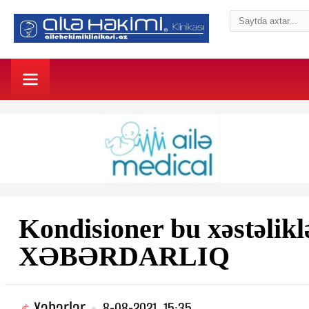
Kondisioner bu xəstəlikl
XƏBƏRDARLIQ
Xəbərlər
8-08-2021, 15:35