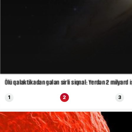
Ölü qalaktikadan gələn sirli siqnal: Yerdən 2 milyard iş
1
2
3