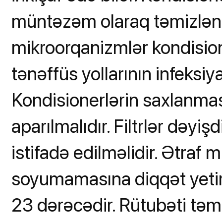
müntəzəm olaraq təmizlən
mikroorqanizmlər kondisione
tənəffüs yollarının infeksiy
Kondisionerlərin saxlanmas
aparılmalıdır. Filtrlər dəyişd
istifadə edilməlidir. Ətraf 
soyumamasına diqqət yetiri
23 dərəcədir. Rütubəti təm