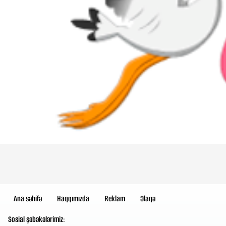
Ana səhifə
Haqqımızda
Reklam
Əlaqə
Sosial şəbəkələrimiz: