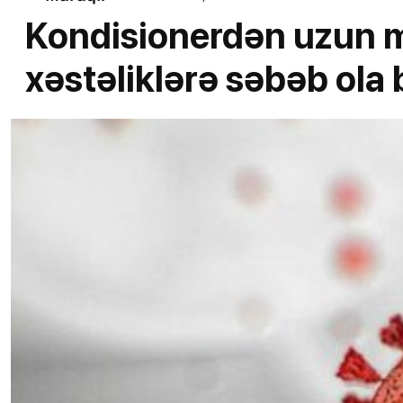
Kondisionerdən uzun m
xəstəliklərə səbəb ola b