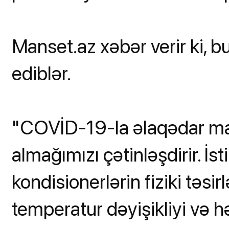
Manset.az xəbər verir ki, 
ediblər.
"COVİD-19-la əlaqədar mas
almağımızı çətinləşdirir. İ
kondisionerlərin fiziki təsirl
temperatur dəyişikliyi və 