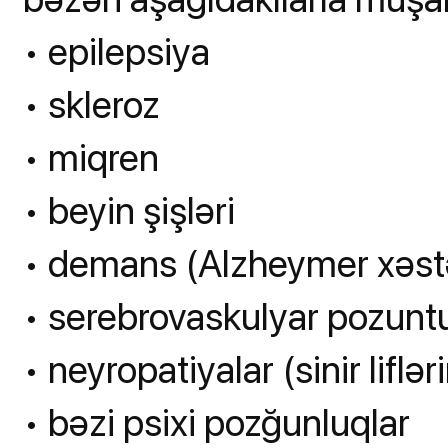
• epilepsiya
• skleroz
• miqren
• beyin şişləri
• demans (Alzheymer xəstəl
• serebrovaskulyar pozunt
• neyropatiyalar (sinir lifl
• bəzi psixi pozğunluqlar