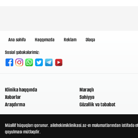
Ana səhifə
Haqqımızda
Reklam
Əlaqə
Sosial şəbəkələrimiz:
Klinika haqqında
Maraqlı
Xəbərlər
Səhiyyə
Araşdırma
Gözəllik və təbabət
Müəllif hüquqları qorunur. ailehekimiklinikasi.az-ın məlumatlarından istifadə e
qoyulması mütləqdir.