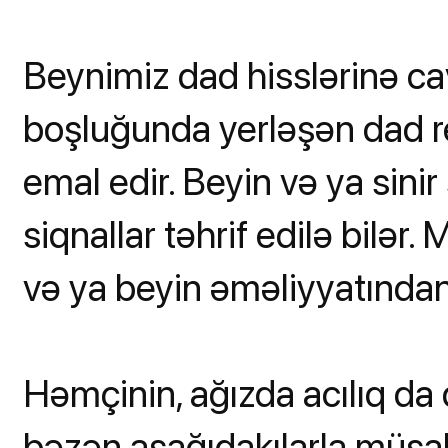
Beynimiz dad hisslərinə ca
boşluğunda yerləşən dad re
emal edir. Beyin və ya sinir
siqnallar təhrif edilə bilər
və ya beyin əməliyyatından
Həmçinin, ağızda acılıq da
bəzən aşağıdakılarla müşa