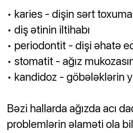
• karies - dişin sərt toxum
• diş ətinin iltihabı
• periodontit - dişi əhatə e
• stomatit - ağız mukozasını
• kandidoz - göbələklərin yar
Bəzi hallarda ağızda acı da
problemlərin əlaməti ola bil