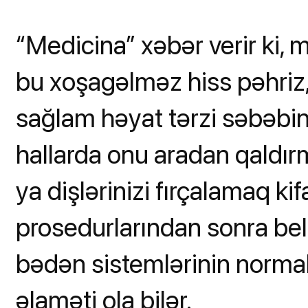
“Medicina” xəbər verir ki, 
bu xoşagəlməz hiss pəhriz, 
sağlam həyat tərzi səbəbind
hallarda onu aradan qaldı
ya dişlərinizi fırçalamaq ki
prosedurlarından sonra bel
bədən sistemlərinin normal
əlaməti ola bilər.