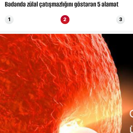
Bədəndə zülal çatışmazlığını göstərən 5 əlamət
1
2
3