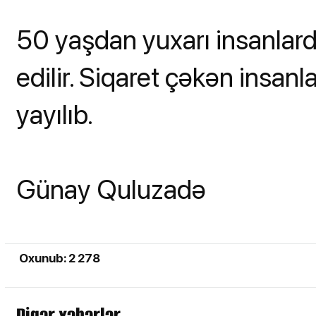
50 yaşdan yuxarı insanlard
edilir. Siqaret çəkən insan
yayılıb.
Günay Quluzadə
Oxunub: 2 278
Digər xəbərlər