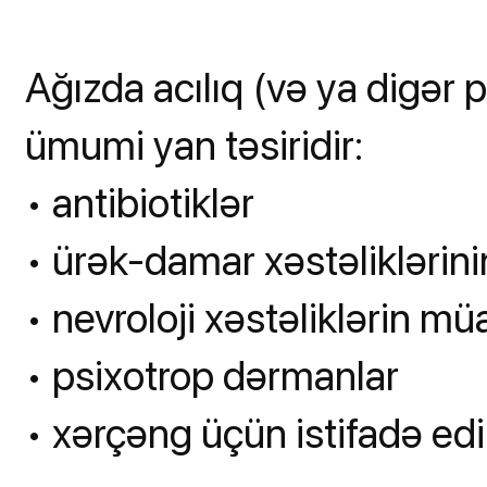
Ağızda acılıq (və ya digər 
ümumi yan təsiridir:
• antibiotiklər
• ürək-damar xəstəliklərin
• nevroloji xəstəliklərin m
• psixotrop dərmanlar
• xərçəng üçün istifadə ed