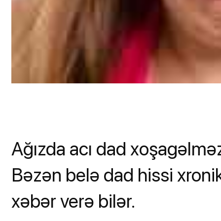
Ağızda acı dad xoşagəlməz 
Bəzən belə dad hissi xronik
xəbər verə bilər.