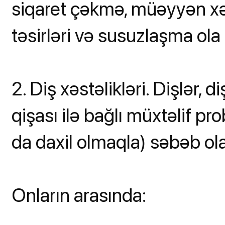
siqaret çəkmə, müəyyən xəs
təsirləri və susuzlaşma ola 
2. Diş xəstəlikləri. Dişlər, d
qişası ilə bağlı müxtəlif p
da daxil olmaqla) səbəb ola 
Onların arasında: