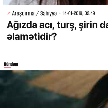
Araşdırma / Səhiyyə
14-01-2019, 02:49
Ağızda acı, turş, şirin 
əlamətidir?
Gündəm