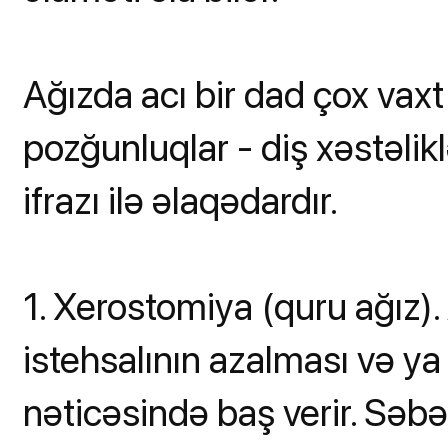
Ağızda acı bir dad çox vax
pozğunluqlar - diş xəstəlikl
ifrazı ilə əlaqədardır.
1. Xerostomiya (quru ağız)
istehsalının azalması və ya 
nəticəsində baş verir. Səbəb