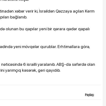
stinadən xəbər verir ki, İsraildən Qəzzaya açılan Kerm
ıları bağlanıb.
də olunan bu qapılar yeni bir qərara qədər qapalı
rhədində yeni mövqelər qurublar. Erhtimallara görə,
əticəsində 6 israilli yaralanıb. ABŞ-da səfərdə olan
ni yarımçıq kəsərək, geri qayıdıb.
Paylaş: