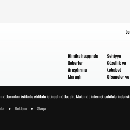
So
Klinika haqqında
Səhiyyə
Xəbərlər
Gözəllik və
Araşdırma
təbabət
Maraqlı
Əfsanələr və 
umatlarından istifadə etdikdə istinad mütləqdir. Məlumat internet səhifələrində is
zda
Reklam
Əlaqə