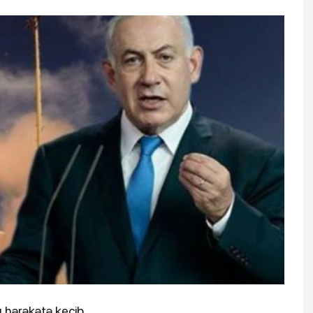
onlarla insan risk
Bakıda yağış yağacaq - Bu
 xəbərdarlıq etdi
tarixdə
 hərəkətə keçib.