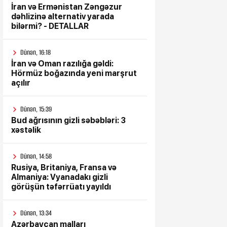
İran və Ermənistan Zəngəzur
dəhlizinə alternativ yarada
bilərmi? - DETALLAR
Dünən, 16:18
İran və Oman razılığa gəldi:
Hörmüz boğazında yeni marşrut
açılır
Dünən, 15:39
Bud ağrısının gizli səbəbləri: 3
xəstəlik
Dünən, 14:58
Rusiya, Britaniya, Fransa və
Almaniya: Vyanadakı gizli
görüşün təfərrüatı yayıldı
Dünən, 13:34
Azərbaycan malları