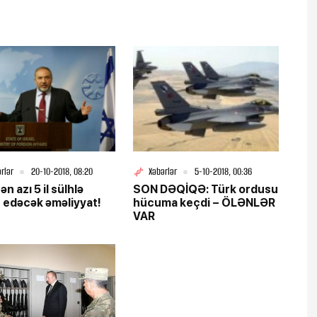
rlər
20-10-2018, 08:20
Xəbərlər
5-10-2018, 00:36
i ən azı 5 il sülhlə
SON DƏQİQƏ: Türk ordusu
 edəcək əməliyyat!
hücuma keçdi – ÖLƏNLƏR
VAR