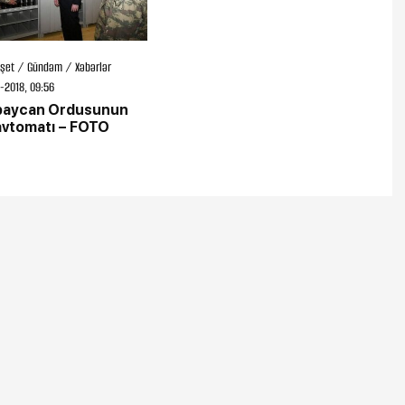
şet / Gündəm / Xəbərlər
-2018, 09:56
baycan Ordusunun
avtomatı – FOTO