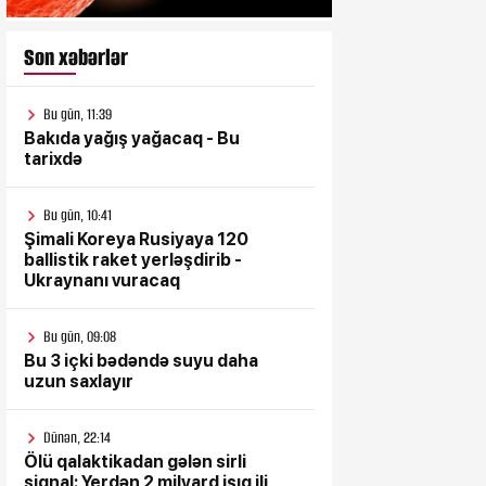
Son xəbərlər
Bu gün, 11:39
Bakıda yağış yağacaq - Bu
tarixdə
Bu gün, 10:41
Şimali Koreya Rusiyaya 120
ballistik raket yerləşdirib -
Ukraynanı vuracaq
Bu gün, 09:08
Bu 3 içki bədəndə suyu daha
uzun saxlayır
Dünən, 22:14
Ölü qalaktikadan gələn sirli
siqnal: Yerdən 2 milyard işıq ili