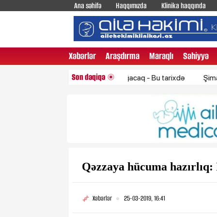
Ana səhifə
Haqqımızda
Klinika haqqında
Xəbərlər
Araşdırma
Maraqlı
Səhiyyə
Son dəqiqə
Bakıda yağış yağacaq - Bu tarixdə
Şimali Korey
Qəzzaya hücuma hazırlıq: İ
Xəbərlər
25-03-2019, 16:41