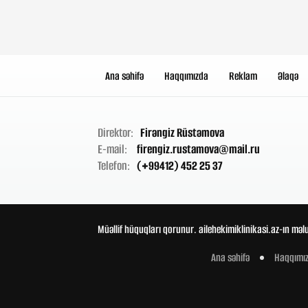
Ana səhifə
Haqqımızda
Reklam
Əlaqə
Direktor:
Firəngiz Rüstəmova
E-mail:
firengiz.rustamova@mail.ru
Telefon:
(+99412) 452 25 37
Müəllif hüquqları qorunur. ailehekimiklinikasi.az-ın məl
Ana səhifə
Haqqımı