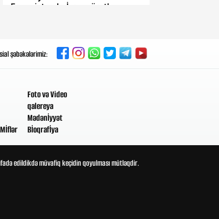
Ermənistanda: İxrac sürətlə
artır...
Dünən, 12:35
D vitamini niyə aşağı olur? –
sial şəbəkələrimiz:
Mütəxəssis əsas səbəbləri
açıqladı
Foto və Video
Dünən, 11:08
qalereya
Kart limitləri ilə bağlı yenilik: Bir il
ərzində 20 min manat...
Mədənİyyət
Mİflər
Bİoqrafİya
Dünən, 10:27
Səfərbərlik elan edildi, ordu
bölgəyə yeridildi – Kritik şəhərdə
tifadə edildikdə müvafiq keçidin qoyulması mütləqdir.
nə baş verir?
Dünən, 09:03
Zəncəfilin bilinməyən faydaları:
Ürək və xolesterinə təsiri