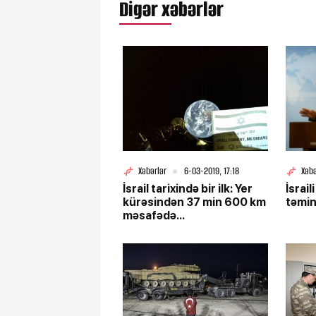
Digər xəbərlər
Xəbərlər
6-03-2019, 17:18
Xəbə
İsrail tarixində bir ilk: Yer
İsrail
kürəsindən 37 min 600 km
təmin
məsafədə...