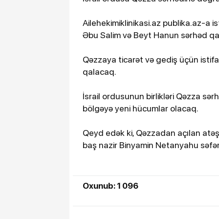
Ailehekimiklinikasi.az publika.az-a i
Əbu Salim və Beyt Hanun sərhəd qap
Qəzzaya ticarət və gediş üçün istifa
qalacaq.
İsrail ordusunun birlikləri Qəzza sə
bölgəyə yeni hücumlar olacaq.
Qeyd edək ki, Qəzzadan açılan atəş n
baş nazir Binyamin Netanyahu səfəri
Oxunub: 1 096