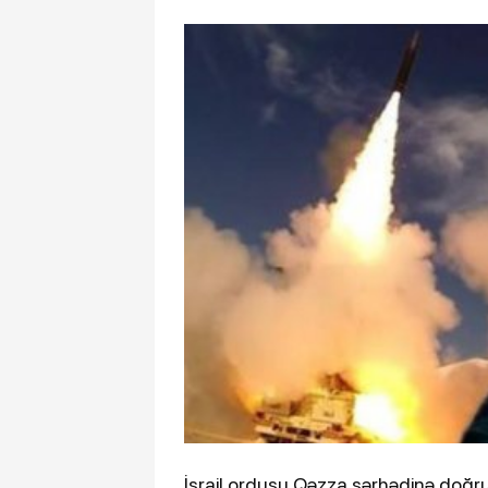
45 ölkə, mily
altında – BMT
İsrail ordusu Qəzza sərhədinə doğru