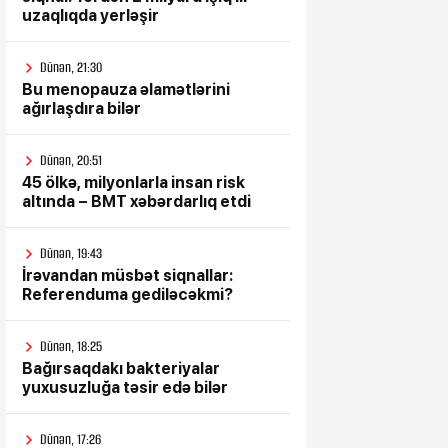
uzaqlıqda yerləşir
Dünən, 21:30
Bu menopauza əlamətlərini
ağırlaşdıra bilər
Dünən, 20:51
45 ölkə, milyonlarla insan risk
altında – BMT xəbərdarlıq etdi
Dünən, 19:43
İrəvandan müsbət siqnallar:
Referenduma gediləcəkmi?
Dünən, 18:25
Bağırsaqdakı bakteriyalar
yuxusuzluğa təsir edə bilər
Dünən, 17:26