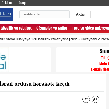
Reklam
Əlaqə
Axtar
Gözəllik və təbabət
Əfsanələr və Mİflər
Foto və Video qalereya
a Rusiyaya 120 ballistik raket yerləşdirib - Ukraynanı vuracaq
Sizi
Tel:
Mob: 
E-mail:
fir
srail ordusu hərəkətə keçdi