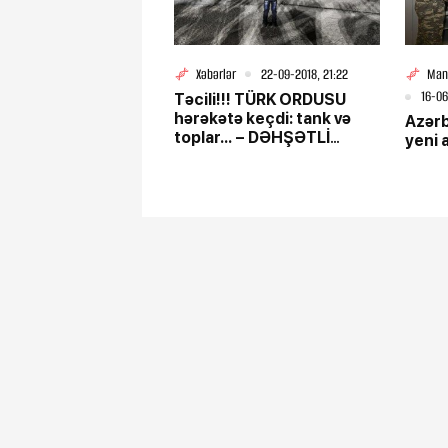
Xəbərlər
22-09-2018, 21:22
Man
16-06
Təcili!!! TÜRK ORDUSU
hərəkətə keçdi: tank və
Azər
toplar... – DƏHŞƏTLİ
yeni 
MÜHARİBƏ! - FOTOLAR