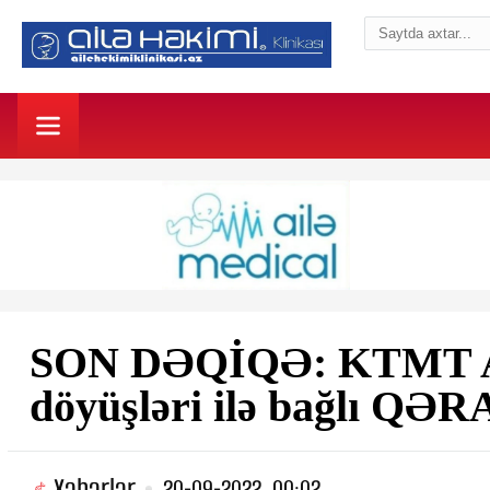
SON DƏQİQƏ: KTMT Az
döyüşləri ilə bağlı Q
Xəbərlər
20-09-2022, 00:02