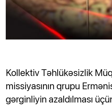
Kollektiv Təhlükəsizlik Müq
missiyasının qrupu Ermən
gərginliyin azaldılması üçün 