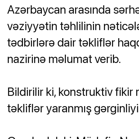
Azərbaycan arasında sərh
vəziyyətin təhlilinin nəticə
tədbirlərə dair təkliflər h
nazirinə məlumat verib.
Bildirilir ki, konstruktiv fik
təkliflər yaranmış gərginliy