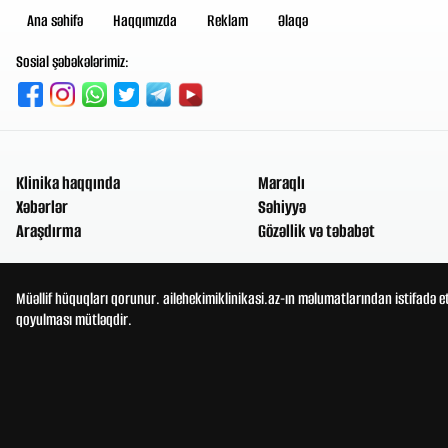
Ana səhifə
Haqqımızda
Reklam
Əlaqə
Sosial şəbəkələrimiz:
Klinika haqqında
Maraqlı
Xəbərlər
Səhiyyə
Araşdırma
Gözəllik və təbabət
Müəllif hüquqları qorunur. ailehekimiklinikasi.az-ın məlumatlarından istifadə e
qoyulması mütləqdir.