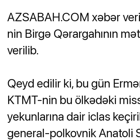
AZSABAH.COM xəbər verir
nin Birgə Qərargahının m
verilib.
Qeyd edilir ki, bu gün Erm
KTMT-nin bu ölkədəki miss
yekunlarına dair iclas keçir
general-polkovnik Anatoli 