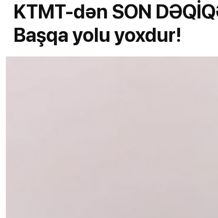
KTMT-dən SON DƏQİQ
Başqa yolu yoxdur!