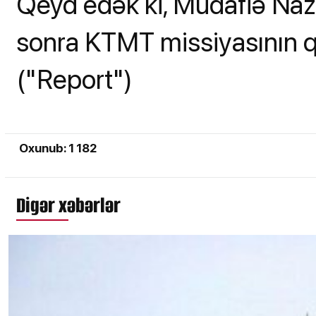
Qeyd edək ki, Müdafiə Nazi
sonra KTMT missiyasının 
("Report")
Oxunub: 1 182
Digər xəbərlər