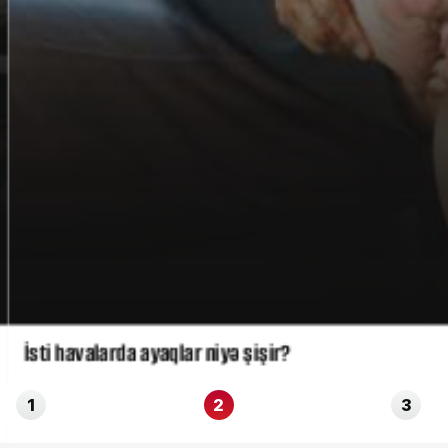
İsti havalarda ayaqlar niyə şişir?
1
2
3