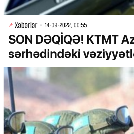
Xəbərlər
14-09-2022, 00:55
SON DƏQİQƏ! KTMT Az
sərhədindəki vəziyyətl