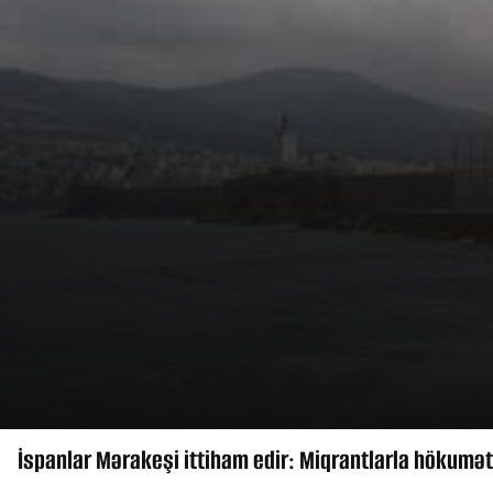
İspanlar Mərakeşi ittiham edir: Miqrantlarla hökumət