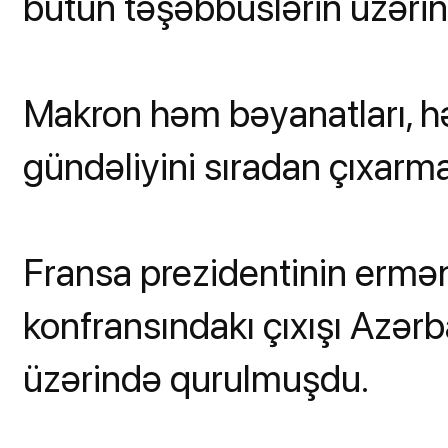
bütün təşəbbüslərin üzərin
Makron həm bəyanatları, hə
gündəliyini sıradan çıxarma
Fransa prezidentinin ermən
konfransındakı çıxışı Azərb
üzərində qurulmuşdu.