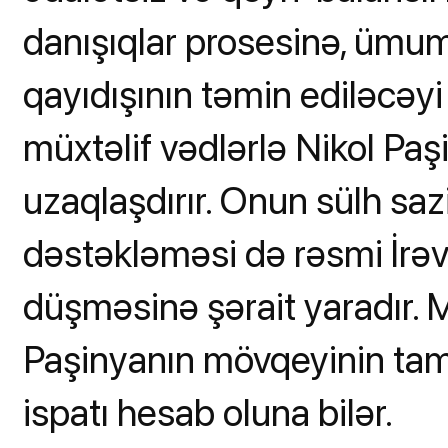
danışıqlar prosesinə, ümu
qayıdışının təmin ediləcəy
müxtəlif vədlərlə Nikol Paş
uzaqlaşdırır. Onun sülh saz
dəstəkləməsi də rəsmi İrəv
düşməsinə şərait yaradır.
Paşinyanın mövqeyinin ta
ispatı hesab oluna bilər.