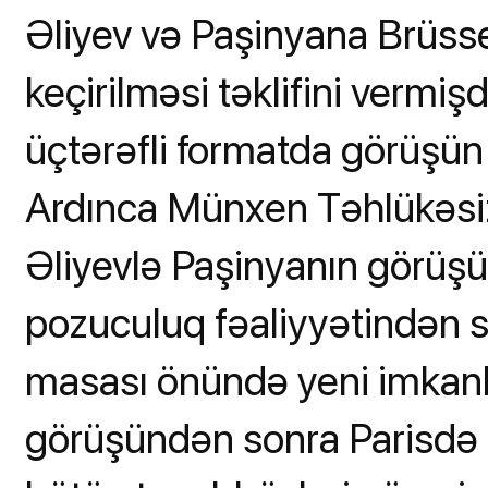
Əliyev və Paşinyana Brüss
keçirilməsi təklifini vermiş
üçtərəfli formatda görüşü
Ardınca Münxen Təhlükəsiz
Əliyevlə Paşinyanın görüşü 
pozuculuq fəaliyyətindən 
masası önündə yeni imkanl
görüşündən sonra Parisdə