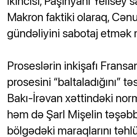
İkincisi, Paşinyanı Yelise
Makron faktiki olaraq, Cən
gündəliyini sabotaj etmək 
Proseslərin inkişafı Frans
prosesini “baltaladığını” t
Bakı-İrəvan xəttindəki nor
həm də Şarl Mişelin təşəbbü
bölgədəki maraqlarını təhlük