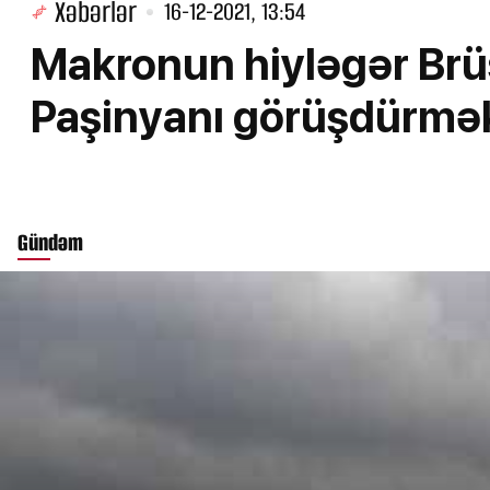
Xəbərlər
16-12-2021, 13:54
Makronun hiyləgər Brüss
Paşinyanı görüşdürməkl
Gündəm