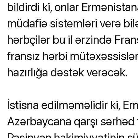
bildirdi ki, onlar Ermənista
müdafiə sistemləri verə bil
hərbçilər bu il ərzində Fra
fransız hərbi mütəxəssislə
hazırlığa dəstək verəcək.
İstisna edilməməlidir ki, E
Azərbaycana qarşı sərhəd tə
Paşinyan hakimiyyətinin sü