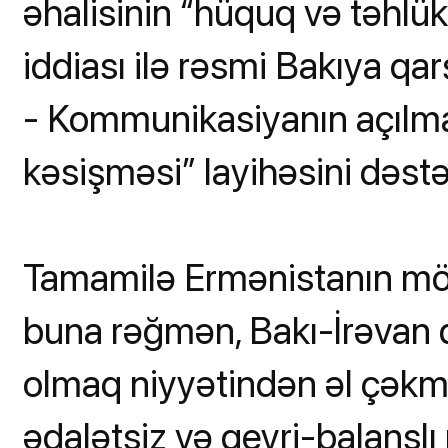
əhalisinin “hüquq və təhlü
iddiası ilə rəsmi Bakıya qarş
- Kommunikasiyanın açılma
kəsişməsi” layihəsini dəstə
Tamamilə Ermənistanın mö
buna rəğmən, Bakı-İrəvan d
olmaq niyyətindən əl çəkm
ədalətsiz və qeyri-balansl