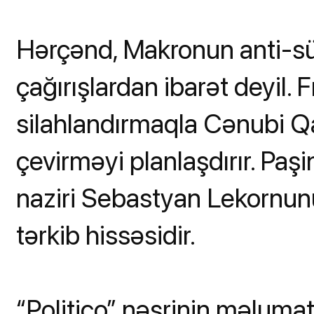
Hərçənd, Makronun anti-sülh
çağırışlardan ibarət deyil.
silahlandırmaqla Cənubi 
çevirməyi planlaşdırır. Pa
naziri Sebastyan Lekornunu
tərkib hissəsidir.
“Politico” nəşrinin məluma