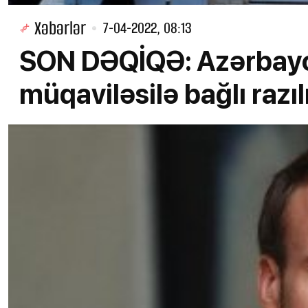
Xəbərlər
7-04-2022, 08:13
SON DƏQİQƏ: Azərbayc
müqaviləsilə bağlı razı