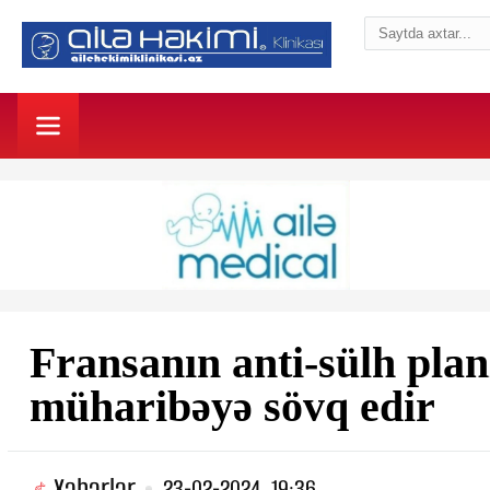
Fransanın anti-sülh pla
müharibəyə sövq edir
Xəbərlər
23-02-2024, 19:36