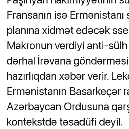
Fransanın isə Ermənistanı
planına xidmət edəcək ssena
Makronun verdiyi anti-sülh 
dərhal İrəvana göndərməsi
hazırlıqdan xəbər verir. Le
Ermənistanın Basarkeçər r
Azərbaycan Ordusuna qarşı 
kontekstdə təsadüfi deyil.