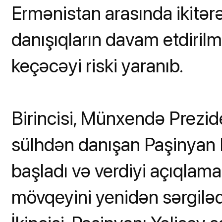
Ermənistan arasında ikitərə
danışıqların davam etdirilm
keçəcəyi riski yaranıb.
Birincisi, Münxendə Prezid
sülhdən danışan Paşinyan 
başladı və verdiyi açıqlama
mövqeyini yenidən sərgiləd