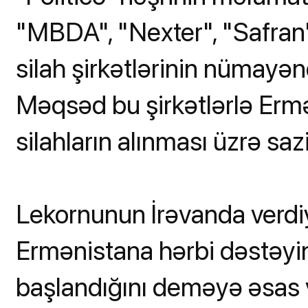
"MBDA", "Nexter", "Safran"
silah şirkətlərinin nümayən
Məqsəd bu şirkətlərlə Erm
silahların alınması üzrə saz
Lekornunun İrəvanda verdiy
Ermənistana hərbi dəstəyi
başlandığını deməyə əsas v