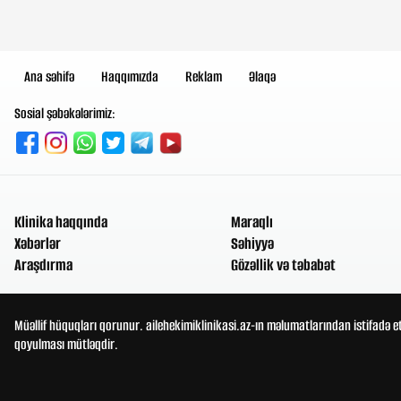
Ana səhifə
Haqqımızda
Reklam
Əlaqə
Sosial şəbəkələrimiz:
Klinika haqqında
Maraqlı
Xəbərlər
Səhiyyə
Araşdırma
Gözəllik və təbabət
Müəllif hüquqları qorunur. ailehekimiklinikasi.az-ın məlumatlarından istifadə e
qoyulması mütləqdir.