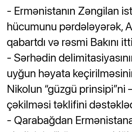
- Ermənistanın Zəngilan ist
hücumunu pərdələyərək, A
qabartdı və rəsmi Bakını itt
- Sərhədin delimitasiyasın
uyğun həyata keçirilməsini
Nikolun “güzgü prinsipi”ni –
çəkilməsi təklifini dəstəkləd
- Qarabağdan Ermənistana 