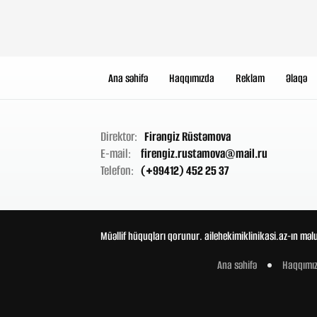
Ana səhifə
Haqqımızda
Reklam
Əlaqə
Direktor:
Firəngiz Rüstəmova
E-mail:
firengiz.rustamova@mail.ru
Telefon:
(+99412) 452 25 37
Müəllif hüquqları qorunur. ailehekimiklinikasi.az-ın məl
Ana səhifə
Haqqımı