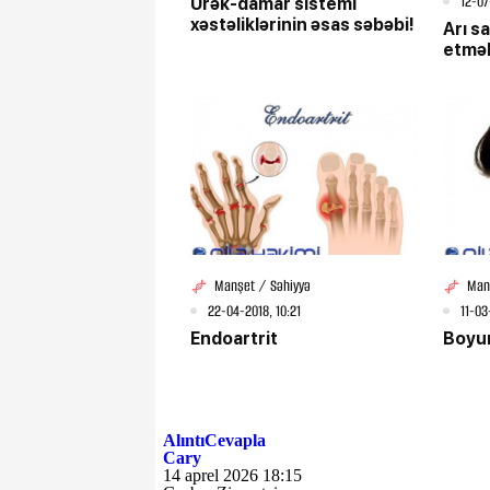
12-07
Ürək-damar sistemi
xəstəliklərinin əsas səbəbi!
Arı s
etməl
Manşet / Səhiyyə
Man
22-04-2018, 10:21
11-03
Endoartrit
Boyun
Alıntı
Cevapla
Cary
14 aprel 2026 18:15