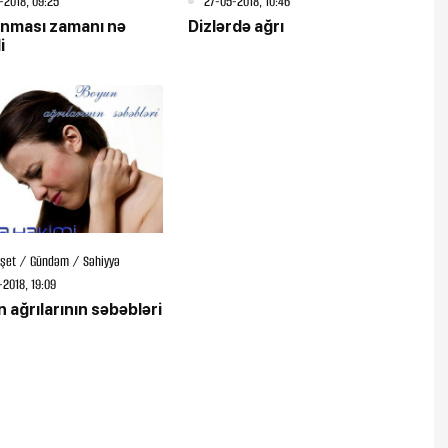
-2018, 09:25
27-05-2018, 10:46
anması zamanı nə
Dizlərdə ağrı
i
şet / Gündəm / Səhiyyə
-2018, 19:09
 ağrılarının səbəbləri