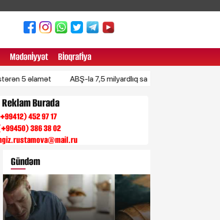
Mədənİyyət
Bİoqrafİya
 əlamət
ABŞ-la 7,5 milyardlıq saziş: Azərbaycan nələr alacaq?
n Reklam Burada
 (+99412) 452 97 17
(+99450) 386 38 02
engiz.rustamova@mail.ru
Gündəm