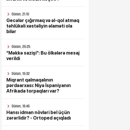
Dünən, 21:10
Gecələr çığırmaq və əl-qol atmaq
təhlükəli xəstəliyin əlaməti ola
bilər
Dünən, 20:25
“Məkkə sazişi”: Bu ölkələrə mesaj
verildi
Dünən, 19:32
Miqrant qalmaqalının
pərdəarxası: Niyə İspaniyanın
Afrikada torpaqları var?
Dünən, 18:46
Hansı idman növləri bel üçün
zərərlidir? - Ortoped açıqladı