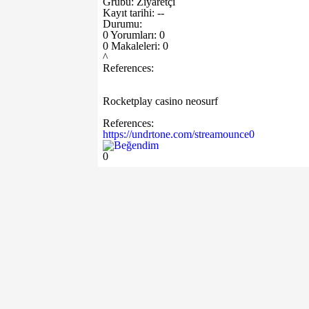
Grubu: Ziyaretçi
Kayıt tarihi: --
Durumu:
0 Yorumları: 0
0 Makaleleri: 0
^
References:
Rocketplay casino neosurf
References:
https://undrtone.com/streamounce0
0