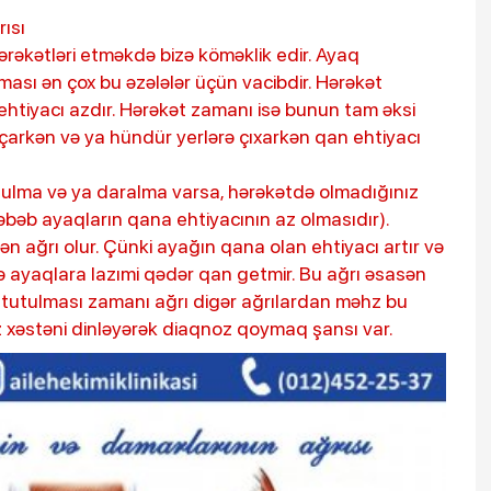
rısı
hərəkətləri etməkdə bizə köməklik edir. Ayaq
sı ən çox bu əzələlər üçün vacibdir. Hərəkət
htiyacı azdır. Hərəkət zamanı isə bunun tam əksi
i”: Bu ölkələrə
Ürəyin zəif olub-olmadığını nec
çarkən və ya hündür yerlərə çıxarkən qan ehtiyacı
müəyyən etmək olar? - Cərrah
açıqladı
ulma və ya daralma varsa, hərəkətdə olmadığınız
səbəb ayaqların qana ehtiyacının az olmasıdır).
ən ağrı olur. Çünki ayağın qana olan ehtiyacı artır və
 ayaqlara lazımi qədər qan getmir. Bu ağrı əsasən
r tutulması zamanı ağrı digər ağrılardan məhz bu
nız xəstəni dinləyərək diaqnoz qoymaq şansı var.