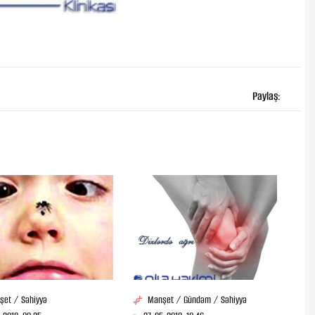
Paylaş:
şet / Səhiyyə
Manşet / Gündəm / Səhiyyə