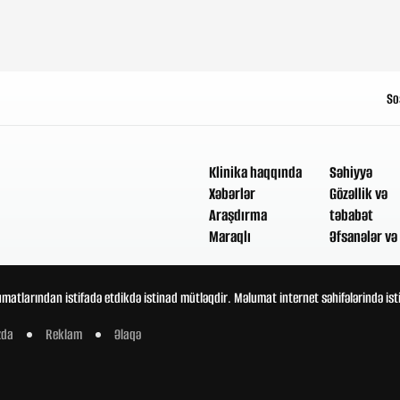
So
Klinika haqqında
Səhiyyə
Xəbərlər
Gözəllik və
Araşdırma
təbabət
Maraqlı
Əfsanələr və 
umatlarından istifadə etdikdə istinad mütləqdir. Məlumat internet səhifələrində is
zda
Reklam
Əlaqə