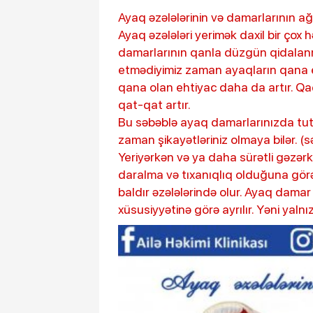
Ayaq əzələlərinin və damarlarının ağ
Ayaq əzələləri yerimək daxil bir çox 
damarlarının qanla düzgün qidalanma
etmədiyimiz zaman ayaqların qana e
“Məkkə saziş
qana olan ehtiyac daha da artır. Qa
mesaj verildi
qat-qat artır.
Bu səbəblə ayaq damarlarınızda tut
zaman şikayətləriniz olmaya bilər. (
Yeriyərkən və ya daha sürətli gəzərk
daralma və tıxanıqlıq olduğuna görə
baldır əzələlərində olur. Ayaq dama
xüsusiyyətinə görə ayrılır. Yəni yal