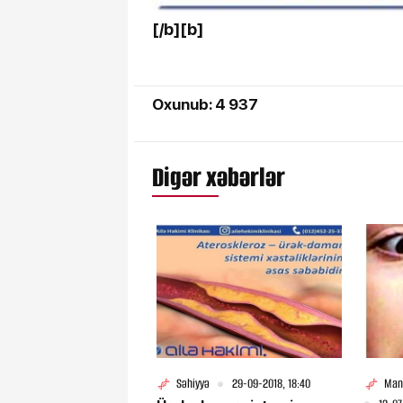
[/b][b]
Oxunub: 4 937
Digər xəbərlər
Səhiyyə
29-09-2018, 18:40
Man