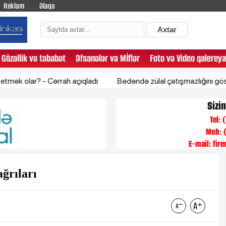
Reklam
Əlaqə
Axtar
Gözəllik və təbabət
Əfsanələr və Mİflər
Foto və Video qalereya
r? - Cərrah açıqladı
Bədəndə zülal çatışmazlığını göstərən 5
Sizi
Tel:
Mob: 
E-mail:
fir
ğrıları