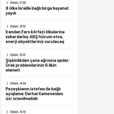
Dünən, 17:26
8 ölkə İsraillə bağlı birgə bəyanat
yaydı
Dünən, 16:10
İrandan Fars körfəzi ölkələrinə
xəbərdarlıq: ABŞ hücum etsə,
enerji obyektləriniz vurulacaq
Dünən, 15:37
Şişkinlikdən çənə ağrısına qədər:
Ürək problemlərinin 6 ilkin
əlaməti
Dünən, 14:44
Pezeşkianın istefası ilə bağlı
açıqlama: Dərhal Xameneidən
üzr istənilməlidir
Dünən, 13:19