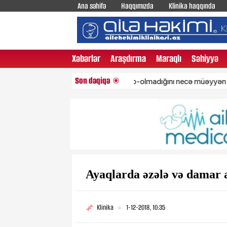
Ana səhifə
Haqqımızda
Klinika haqqında
Xəbərlər
Araşdırma
Maraqlı
Səhiyyə
Son dəqiqə
Ürəyin zəif olub-olmadığını necə müəyyən etmək ola
Ayaqlarda əzələ və damar a
Klinika
1-12-2018, 10:35