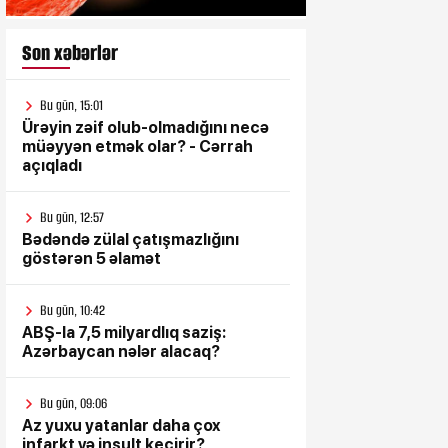
Son xəbərlər
Bu gün, 15:01
Ürəyin zəif olub-olmadığını necə
müəyyən etmək olar? - Cərrah
açıqladı
Bu gün, 12:57
Bədəndə zülal çatışmazlığını
göstərən 5 əlamət
Bu gün, 10:42
ABŞ-la 7,5 milyardlıq saziş:
Azərbaycan nələr alacaq?
Bu gün, 09:06
Az yuxu yatanlar daha çox
infarkt və insult keçirir?