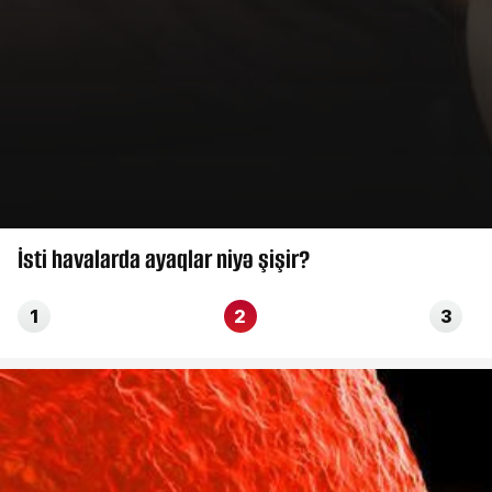
İsti havalarda ayaqlar niyə şişir?
1
2
3