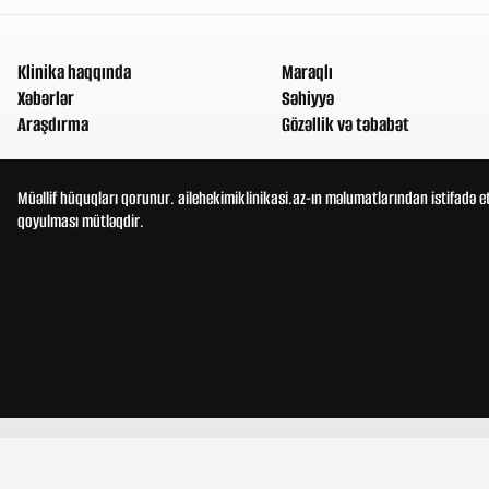
Klinika haqqında
Maraqlı
Xəbərlər
Səhiyyə
Araşdırma
Gözəllik və təbabət
Müəllif hüquqları qorunur. ailehekimiklinikasi.az-ın məlumatlarından istifadə e
qoyulması mütləqdir.