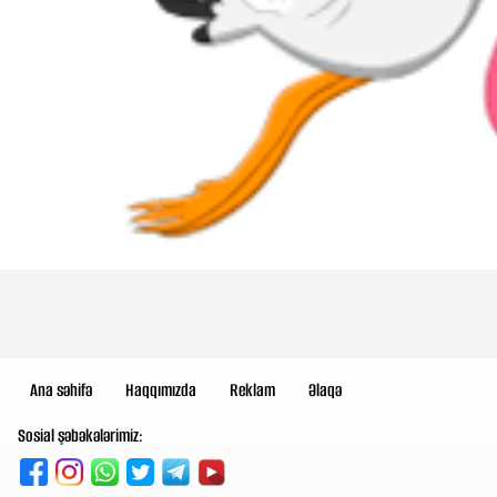
Ana səhifə
Haqqımızda
Reklam
Əlaqə
Sosial şəbəkələrimiz: