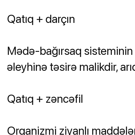
Qatıq + darçın
Mədə-bağırsaq sisteminin fəa
əleyhinə təsirə malikdir, a
Qatıq + zəncəfil
Orqanizmi ziyanlı maddələ