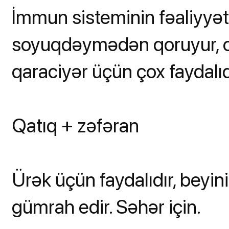
İmmun sisteminin fəaliyyətin
soyuqdəymədən qoruyur, oyn
qaraciyər üçün çox faydalıd
Qatıq + zəfəran
Ürək üçün faydalıdır, beyinin
gümrah edir. Səhər için.