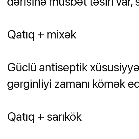
dərisinə müsbət təsiri var, s
Qatıq + mixək
Güclü antiseptik xüsusiyyət
gərginliyi zamanı kömək edi
Qatıq + sarıkök