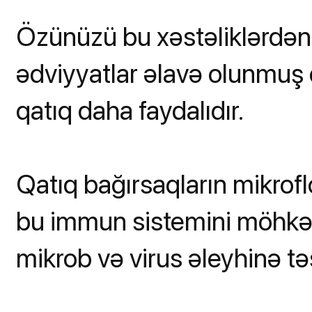
Özünüzü bu xəstəliklərdən 
ədviyyatlar əlavə olunmuş qa
qatıq daha faydalıdır.
Qatıq bağırsaqların mikrofl
bu immun sistemini möhkəml
mikrob və virus əleyhinə təs