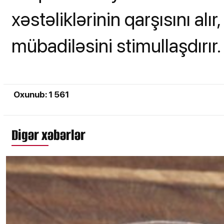
xəstəliklərinin qarşısını al
mübadiləsini stimullaşdırır.
Oxunub: 1 561
Digər xəbərlər