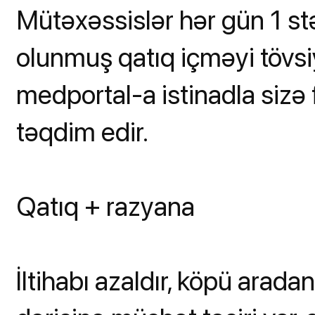
Mütəxəssislər hər gün 1 st
olunmuş qatıq içməyi tövsi
medportal-a istinadla sizə f
təqdim edir.
Qatıq + razyana
İltihabı azaldır, köpü aradan q