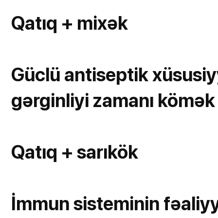
Qatıq + mixək
Güclü antiseptik xüsusiyy
gərginliyi zamanı kömək 
Qatıq + sarıkök
İmmun sisteminin fəaliyyə