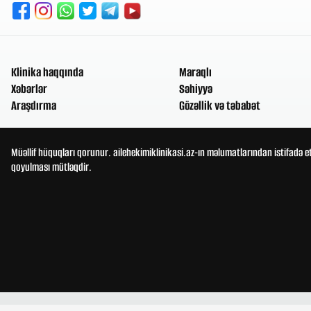
Klinika haqqında
Maraqlı
Xəbərlər
Səhiyyə
Araşdırma
Gözəllik və təbabət
Müəllif hüquqları qorunur. ailehekimiklinikasi.az-ın məlumatlarından istifadə e
qoyulması mütləqdir.