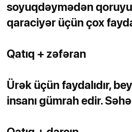
soyuqdəymədən qoruyur, o
qaraciyər üçün çox faydal
Qatıq + zəfəran
Ürək üçün faydalıdır, beyi
insanı gümrah edir. Səhər
Qatıq + darçın