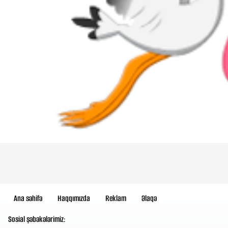
Ana səhifə
Haqqımızda
Reklam
Əlaqə
Sosial şəbəkələrimiz: