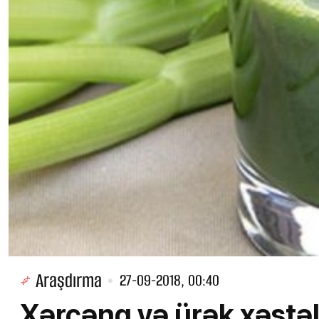
Araşdırma
27-09-2018, 00:40
Xərçəng və ürək xəstəli