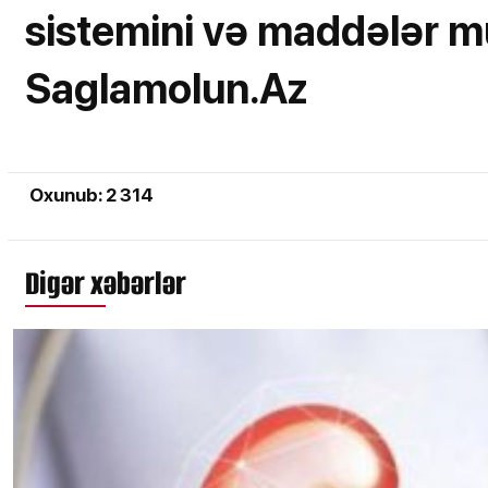
sistemini və maddələr müb
Saglamolun.Az
Oxunub: 2 314
Digər xəbərlər