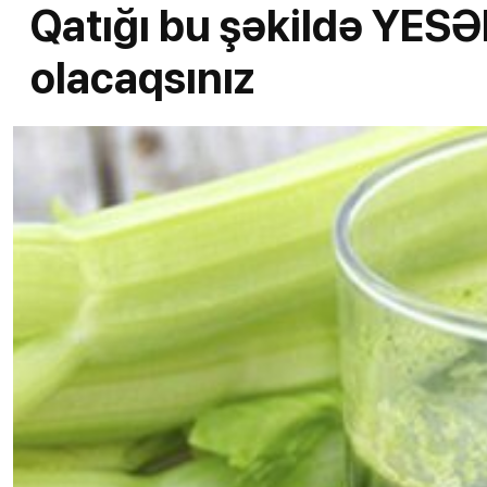
Qatığı bu şəkildə YESƏ
olacaqsınız