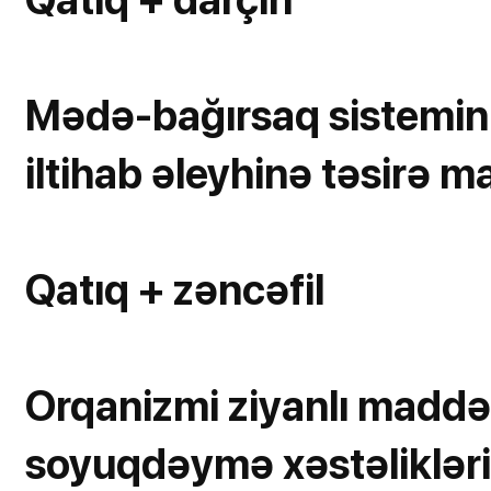
Mədə-bağırsaq sisteminin 
iltihab əleyhinə təsirə m
Qatıq + zəncəfil
Orqanizmi ziyanlı maddəl
soyuqdəymə xəstəliklərin