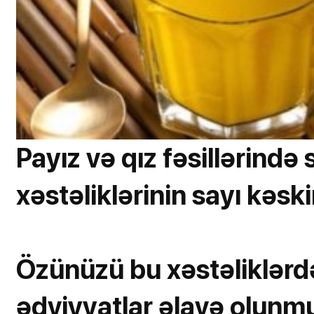
Payız və qız fəsillərind
xəstəliklərinin sayı kəskin
Özünüzü bu xəstəliklərd
ədviyyatlar əlavə olunmuş