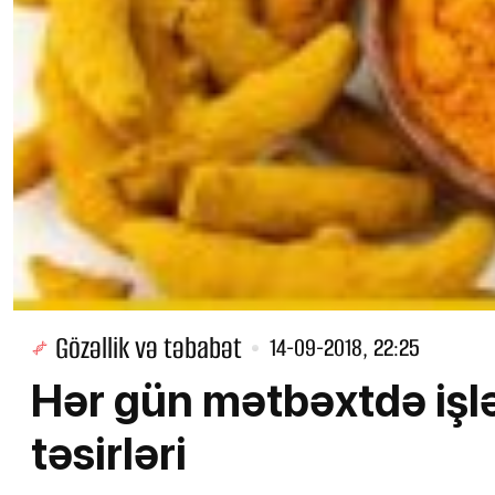
Gözəllik və təbabət
14-09-2018, 22:25
Hər gün mətbəxtdə işlə
təsirləri