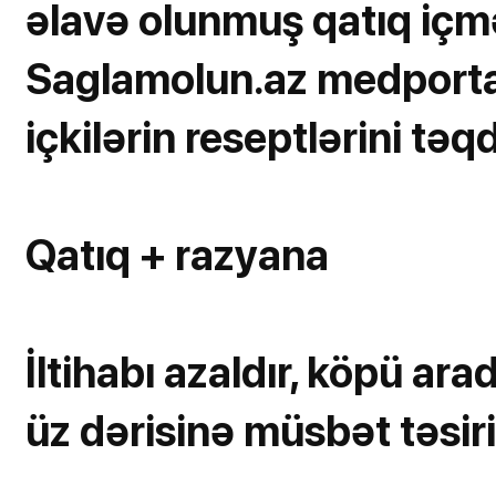
əlavə olunmuş qatıq içmə
Saglamolun.az medportal-
içkilərin reseptlərini təq
Qatıq + razyana
İltihabı azaldır, köpü arada
üz dərisinə müsbət təsiri 