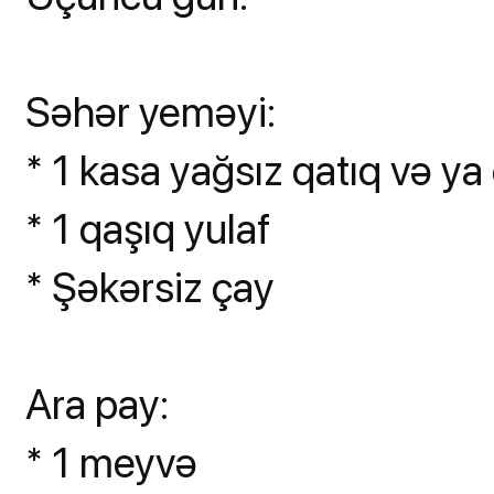
Səhər yeməyi:
* 1 kasa yağsız qatıq və ya 
* 1 qaşıq yulaf
* Şəkərsiz çay
Ara pay:
* 1 meyvə