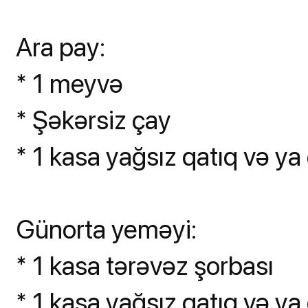
Ara pay:
* 1 meyvə
* Şəkərsiz çay
* 1 kasa yağsız qatıq və ya 
Günorta yeməyi:
* 1 kasa tərəvəz şorbası
* 1 kasa yağsız qatıq və ya 