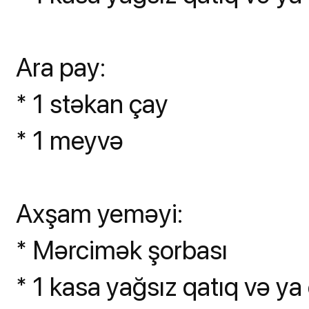
Ara pay:
* 1 stəkan çay
* 1 meyvə
Axşam yeməyi:
* Mərcimək şorbası
* 1 kasa yağsız qatıq və ya 