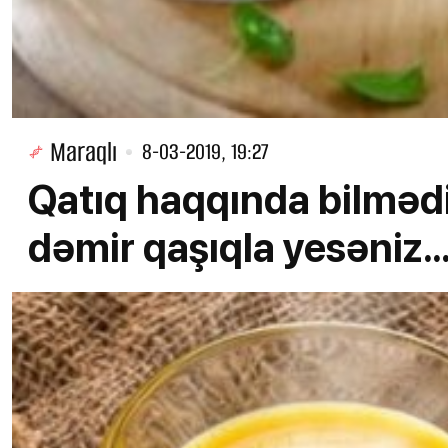
Maraqlı
8-03-2019, 19:27
Qatıq haqqında bilmədi
dəmir qaşıqla yesəniz..