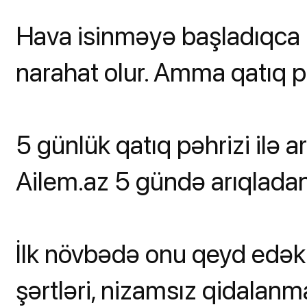
Hava isinməyə başladıqca h
narahat olur. Amma qatıq p
5 günlük qatıq pəhrizi ilə a
Ailem.az 5 gündə arıqladan q
İlk növbədə onu qeyd edək 
şərtləri, nizamsız qidalan