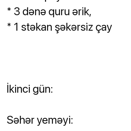
* 3 dənə quru ərik,
* 1 stəkan şəkərsiz çay
İkinci gün:
Səhər yeməyi: