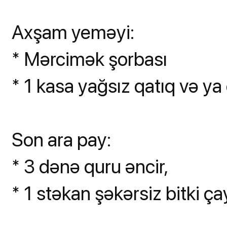
Axşam yeməyi:
* Mərcimək şorbası
* 1 kasa yağsız qatıq və ya 
Son ara pay:
* 3 dənə quru əncir,
* 1 stəkan şəkərsiz bitki ça