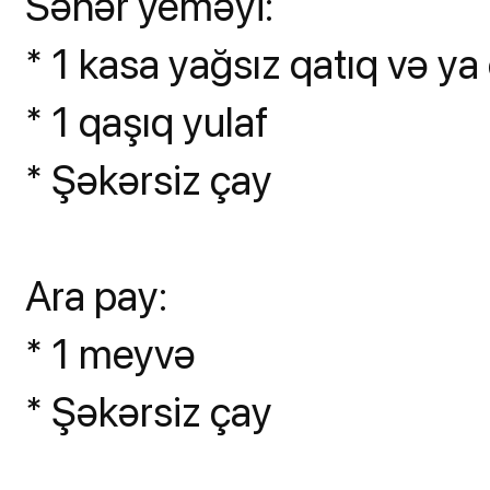
Səhər yeməyi:
* 1 kasa yağsız qatıq və ya 
* 1 qaşıq yulaf
* Şəkərsiz çay
Ara pay:
* 1 meyvə
* Şəkərsiz çay