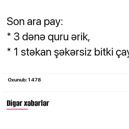
Son ara pay:
* 3 dənə quru ərik,
* 1 stəkan şəkərsiz bitki ça
Oxunub: 1 478
Digər xəbərlər