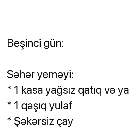
Beşinci gün:
Səhər yeməyi:
* 1 kasa yağsız qatıq və ya 
* 1 qaşıq yulaf
* Şəkərsiz çay