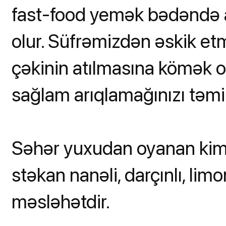
fast-food yemək bədəndə a
olur. Süfrəmizdən əskik et
çəkinin atılmasına kömək olu
sağlam arıqlamağınızı təm
Səhər yuxudan oyanan kimi
stəkan nanəli, darçınlı, li
məsləhətdir.