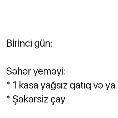
Birinci gün:
Səhər yeməyi:
* 1 kasa yağsız qatıq və ya 
* Şəkərsiz çay