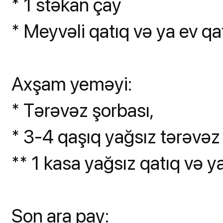
* 1 stəkan çay
* Meyvəli qatıq və ya ev qa
Axşam yeməyi:
* Tərəvəz şorbası,
* 3-4 qaşıq yağsız tərəvə
** 1 kasa yağsız qatıq və ya
Son ara pay: