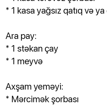
* 1 kasa yağsız qatıq və ya 
Ara pay:
* 1 stəkan çay
* 1 meyvə
Axşam yeməyi:
* Mərcimək şorbası