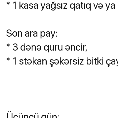
* 1 kasa yağsız qatıq və ya 
Son ara pay:
* 3 dənə quru əncir,
* 1 stəkan şəkərsiz bitki ça
Üçüncü gün: