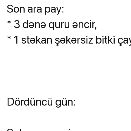
Son ara pay:
* 3 dənə quru əncir,
* 1 stəkan şəkərsiz bitki ça
Dördüncü gün: