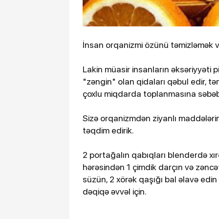
İnsan orqanizmi özünü təmizləmək v
Lakin müasir insanların əksəriyyəti p
"zəngin" olan qidaları qəbul edir, t
çoxlu miqdarda toplanmasına səbəb 
Sizə orqanizmdən ziyanlı maddələrin
təqdim edirik.
2 portağalın qabıqları blenderdə xırd
hərəsindən 1 çimdik darçın və zəncəfi
süzün, 2 xörək qaşığı bal əlavə ed
dəqiqə əvvəl için.