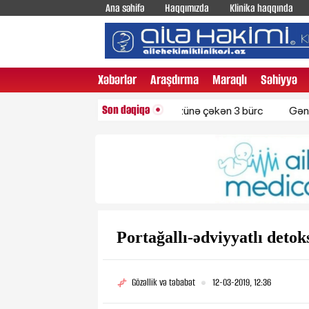
Ana səhifə
Haqqımızda
Klinika haqqında
Xəbərlər
Araşdırma
Maraqlı
Səhiyyə
Son dəqiqə
Diqqəti maqnit kimi özünə çəkən 3 bürc
Gənclər arasın
Portağallı-ədviyyatlı detok
Gözəllik və təbabət
12-03-2019, 12:36