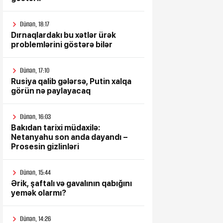
Dünən, 18:17
Dırnaqlardakı bu xətlər ürək
problemlərini göstərə bilər
Dünən, 17:10
Rusiya qalib gələrsə, Putin xalqa
görün nə paylayacaq
Dünən, 16:03
Bakıdan tarixi müdaxilə:
Netanyahu son anda dayandı –
Prosesin gizlinləri
Dünən, 15:44
Ərik, şaftalı və gavalının qabığını
yemək olarmı?
Dünən, 14:26