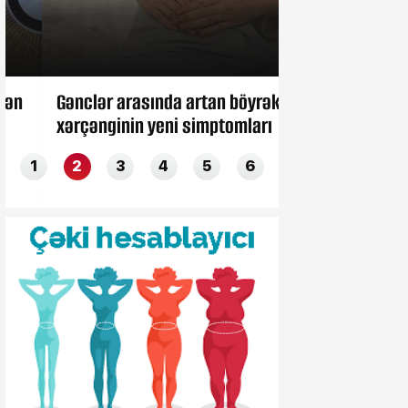
Gənclər arasında artan böyrək
Zelenski Azərb
xərçənginin yeni simptomları
etdi
1
2
3
4
5
6