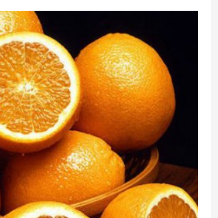
ərsə, Putin xalqa
Diqqəti maqnit kimi özünə çəkən
yacaq
3 bürc