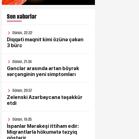
Son xəbərlər
Dünən, 22:22
Diqqəti maqnit kimi özünə çəkən
3 bürc
Dünən, 21:34
Gənclər arasında artan böyrək
xərçənginin yeni simptomları
Dünən, 20:57
Zelenski Azərbaycana təşəkkür
etdi
Dünən, 19:35
İspanlar Mərakeşi ittiham edir:
Miqrantlarla hökumətə təzyiq
göstərir