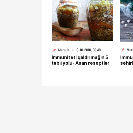
Maraqlı
9-10-2018, 00:48
Mar
İmmuniteti qaldırmağın 5
İmmun
təbii yolu- Asan reseptlər
sehirl