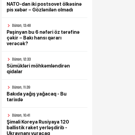
NATO-dan iki postsovet ölkəsinə
pis xəbər – Gözlənilən olmadı
Dünən, 13:48
Paşinyan bu 6 nəfəri öz tərəfinə
çəkir – Bakı hansı qərarı
verəcək?
Dünən, 12:33
Sümükləri möhkəmləndirən
qidalar
Dünən, 11:39
Bakıda yağış yağacaq - Bu
tarixdə
Dünən, 10:41
Şimali Koreya Rusiyaya 120
ballistik raket yerləşdirib -
Ukraynanı vuracaq