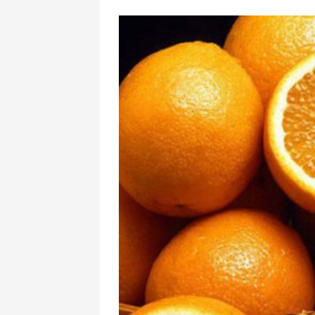
Rusiya qalib gəl
görün nə payla