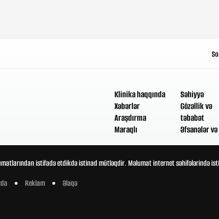
So
Klinika haqqında
Səhiyyə
Xəbərlər
Gözəllik və
Araşdırma
təbabət
Maraqlı
Əfsanələr və 
umatlarından istifadə etdikdə istinad mütləqdir. Məlumat internet səhifələrində is
zda
Reklam
Əlaqə