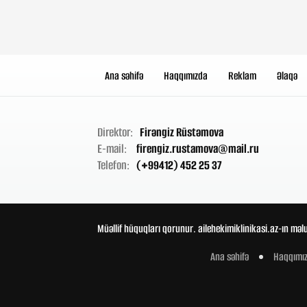
Ana səhifə
Haqqımızda
Reklam
Əlaqə
Direktor:
Firəngiz Rüstəmova
E-mail:
firengiz.rustamova@mail.ru
Telefon:
(+99412) 452 25 37
Müəllif hüquqları qorunur. ailehekimiklinikasi.az-ın məl
Ana səhifə
Haqqımı