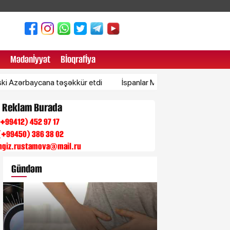
Mədənİyyət
Bİoqrafİya
ycana təşəkkür etdi
İspanlar Mərakeşi ittiham edir: Miqrantlar
n Reklam Burada
 (+99412) 452 97 17
(+99450) 386 38 02
engiz.rustamova@mail.ru
Gündəm