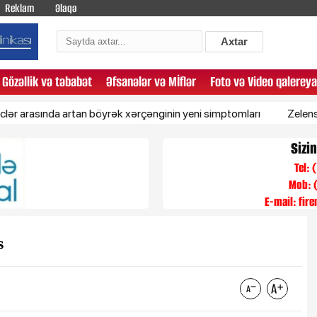
Reklam
Əlaqə
Axtar
Gözəllik və təbabət
Əfsanələr və Mİflər
Foto və Video qalereya
da artan böyrək xərçənginin yeni simptomları
Zelenski Azərba
Sizi
Tel:
Mob: 
E-mail:
fir
s