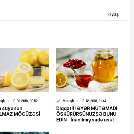
Paylaş:
aqlı
10-01-2019, 00:52
Maraqlı
13-12-2018, 21:44
n suyunun
Diqqət!!! ƏYƏR MÜTƏMADİ
ILMAZ MÖCÜZƏSİ
ÖSKÜRÜRSÜNUZSƏ BUNU
EDİN - İnanılmış sadə üsul