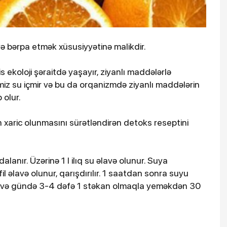
ə bərpa etmək xüsusiyyətinə malikdir.
is ekoloji şəraitdə yaşayır, ziyanlı maddələrlə
əmiz su içmir və bu da orqanizmdə ziyanlı maddələrin
olur.
 xaric olunmasını sürətləndirən detoks reseptini
alanır. Üzərinə 1 l ilıq su əlavə olunur. Suya
l əlavə olunur, qarışdırılır. 1 saatdan sonra suyu
in və gündə 3-4 dəfə 1 stəkan olmaqla yeməkdən 30