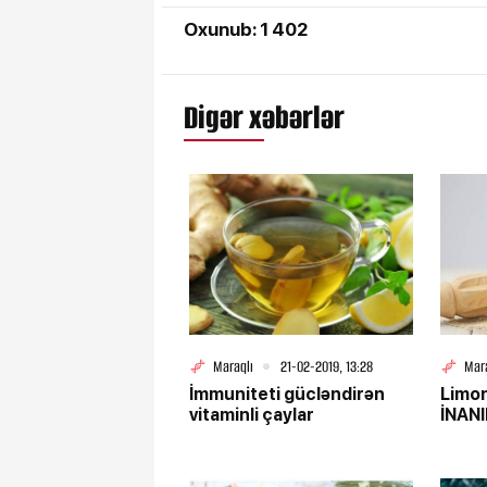
Oxunub: 1 402
Digər xəbərlər
Maraqlı
21-02-2019, 13:28
Mar
İmmuniteti gücləndirən
Limo
vitaminli çaylar
İNAN