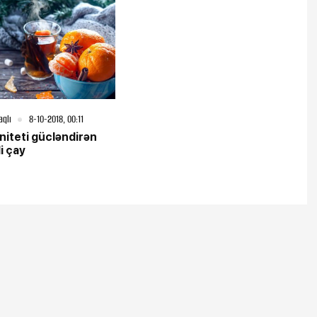
aqlı
8-10-2018, 00:11
iteti gücləndirən
i çay