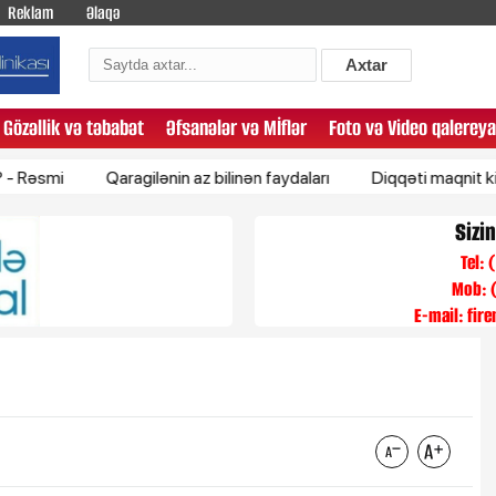
Reklam
Əlaqə
Axtar
Gözəllik və təbabət
Əfsanələr və Mİflər
Foto və Video qalereya
Qaragilənin az bilinən faydaları
Diqqəti maqnit kimi özünə
Sizi
Tel:
Mob: 
E-mail:
fir