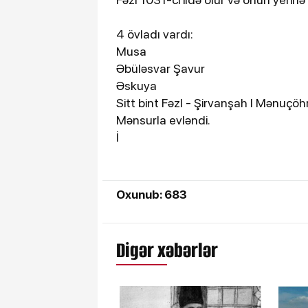
4 övladı vardı:
Musa
Əbüləsvar Şavur
Əskuya
Sitt bint Fəzl - Şirvanşah I Mənuçö
Mənsurla evləndi.
İ
Oxunub: 683
Digər xəbərlər