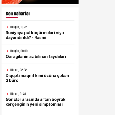
Son xəbərlər
Bu gün, 10:22
Rusiyaya pul köçürmələri niyə
dayandırıldı? - Rəsmi
Bu gün, 09:00
Qaragilənin az bilinən faydaları
Dünən, 22:22
Diqqəti maqnit kimi özünə çəkən
3 bürc
Dünən, 21:34
Gənclər arasında artan böyrək
xərçənginin yeni simptomları