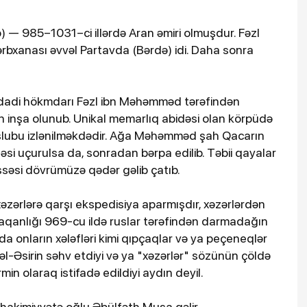
) — 985–1031–ci illərdə Aran əmiri olmuşdur. Fəzl
 Zərbxanası əvvəl Partavda (Bərdə) idi. Daha sonra
ddadi hökmdarı Fəzl ibn Məhəmməd tərəfindən
 inşa olunub. Unikal memarlıq abidəsi olan körpüdə
lubu izlənilməkdədir. Ağa Məhəmməd şah Qacarın
si uçurulsa da, sonradan bərpa edilib. Təbii qayalar
ssəsi dövrümüzə qədər gəlib çatıb.
 xəzərlərə qarşı ekspedisiya aparmışdır, xəzərlərdən
xaqanlığı 969-cu ildə ruslar tərəfindən darmadağın
da onların xələfləri kimi qıpçaqlar və ya peçeneqlər
n əl-Əsirin səhv etdiyi və ya "xəzərlər" sözünün çöldə
in olaraq istifadə edildiyi aydın deyil.
ə hakimiyyətə oğlu Əbülfəth Musa gəlir.