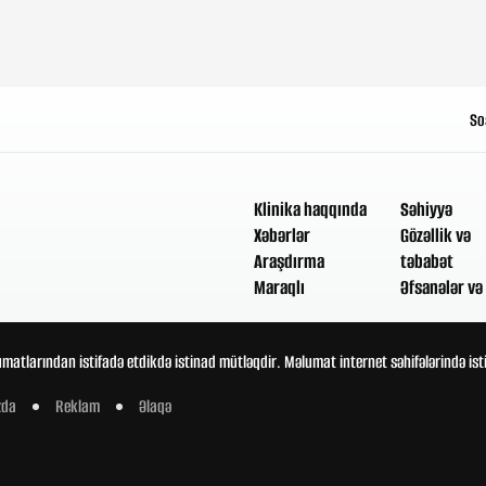
So
Klinika haqqında
Səhiyyə
Xəbərlər
Gözəllik və
Araşdırma
təbabət
Maraqlı
Əfsanələr və 
umatlarından istifadə etdikdə istinad mütləqdir. Məlumat internet səhifələrində is
zda
Reklam
Əlaqə