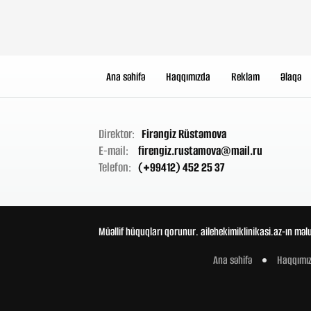
Ana səhifə
Haqqımızda
Reklam
Əlaqə
Direktor:
Firəngiz Rüstəmova
E-mail:
firengiz.rustamova@mail.ru
Telefon:
(+99412) 452 25 37
Müəllif hüquqları qorunur. ailehekimiklinikasi.az-ın məl
Ana səhifə
Haqqımı