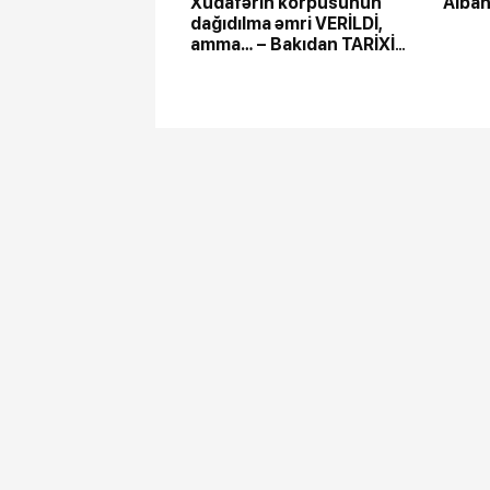
Xudafərin körpüsünün
Alban
dağıdılma əmri VERİLDİ,
amma… – Bakıdan TARİXİ
ADDIM