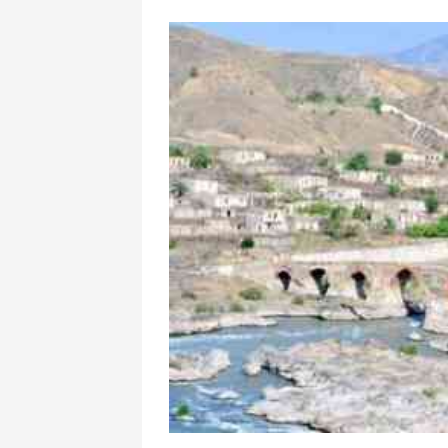
İspanlar Məra
Miqrantlarla
göstərir