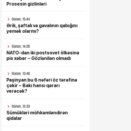
Prosesin gizlinləri
Dünən, 15:44
Ərik, şaftalı və gavalının qabığını
yemək olarmı?
Dünən, 14:26
NATO-dan iki postsovet ölkəsinə
pis xəbər – Gözlənilən olmadı
Dünən, 13:48
Paşinyan bu 6 nəfəri öz tərəfinə
çəkir – Bakı hansı qərarı
verəcək?
Dünən, 12:33
Sümükləri möhkəmləndirən
qidalar