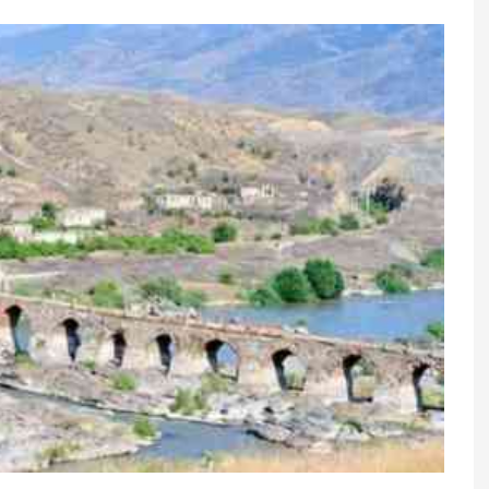
keşi ittiham edir:
Rusiyaya pul köçürmələri niyə
 hökumətə təzyiq
dayandırıldı? - Rəsmi