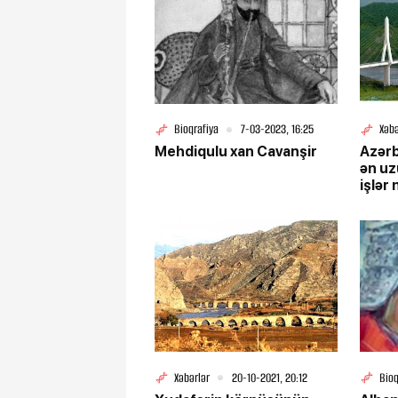
Bioqrafiya
7-03-2023, 16:25
Xəbə
Mehdiqulu xan Cavanşir
Azərb
ən u
işlər
AÇIQ
Xəbərlər
20-10-2021, 20:12
Bioq