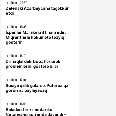
Dünən, 20:57
Zelenski Azərbaycana təşəkkür
etdi
Dünən, 19:35
İspanlar Mərakeşi ittiham edir:
Miqrantlarla hökumətə təzyiq
göstərir
Dünən, 18:17
Dırnaqlardakı bu xətlər ürək
problemlərini göstərə bilər
Dünən, 17:10
Rusiya qalib gələrsə, Putin xalqa
görün nə paylayacaq
Dünən, 16:03
Bakıdan tarixi müdaxilə:
Netanyahu son anda dayandı –