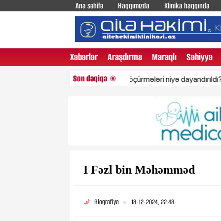
Ana səhifə
Haqqımızda
Klinika haqqında
Xəbərlər
Araşdırma
Maraqlı
Səhiyyə
Son dəqiqə
Rusiyaya pul köçürmələri niyə dayandırıldı? - Rəsmi
I Fəzl bin Məhəmməd
Bioqrafiya
18-12-2024, 22:48