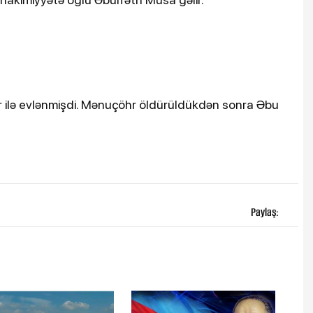
hr ilə evlənmişdi. Mənuçöhr öldürüldükdən sonra Əbu
Paylaş: