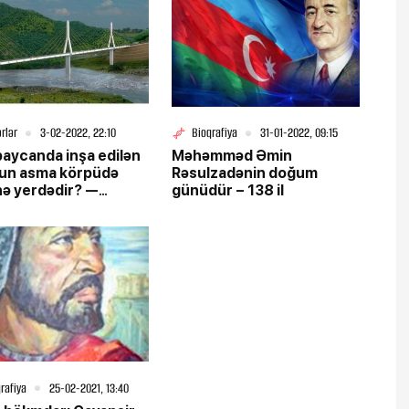
rlər
3-02-2022, 22:10
Bioqrafiya
31-01-2022, 09:15
aycanda inşa edilən
Məhəmməd Əmin
zun asma körpüdə
Rəsulzadənin doğum
 nə yerdədir? —
günüdür – 138 il
LAMA
rafiya
25-02-2021, 13:40