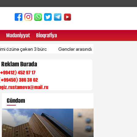
Mədənİyyət
Bİoqrafİya
 çəkən 3 bürc
Gənclər arasında artan böyrək xərçənginin yeni 
n Reklam Burada
 (+99412) 452 97 17
(+99450) 386 38 02
engiz.rustamova@mail.ru
Gündəm