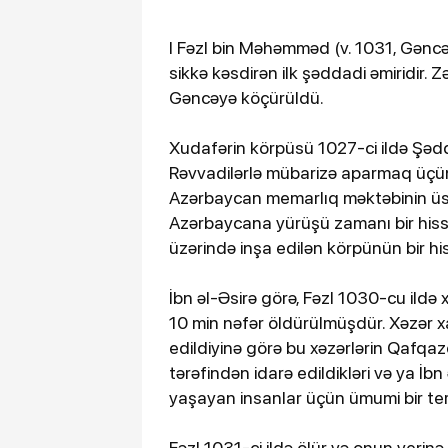
I Fəzl bin Məhəmməd (v. 1031, Gəncə
sikkə kəsdirən ilk şəddadi əmiridir.
Gəncəyə köçürüldü.
Xudafərin körpüsü 1027-ci ildə Şə
Rəvvadilərlə mübarizə aparmaq üçün
Azərbaycan memarlıq məktəbinin üs
Azərbaycana yürüşü zamanı bir hissə
üzərində inşa edilən körpünün bir hi
İbn əl-Əsirə görə, Fəzl 1030-cu ildə
10 min nəfər öldürülmüşdür. Xəzər 
edildiyinə görə bu xəzərlərin Qafqaz
tərəfindən idarə edildikləri və ya İb
yaşayan insanlar üçün ümumi bir term
Fəzl 1031-ci ildə ölür və onun yerin