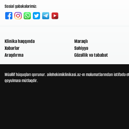
Sosial şəbəkələrimiz:
Klinika haqqında
Maraqlı
Xəbərlər
Səhiyyə
Araşdırma
Gözəllik və təbabət
Müəllif hüquqları qorunur. ailehekimiklinikasi.az-ın məlumatlarından istifadə e
qoyulması mütləqdir.