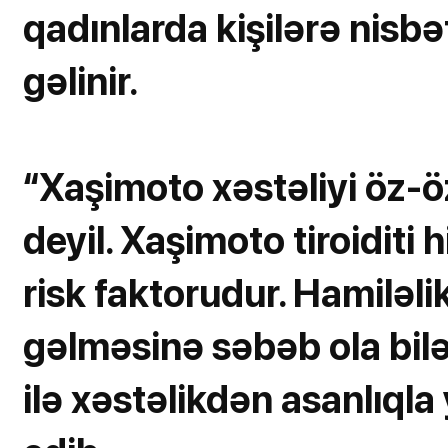
qadınlarda kişilərə nisb
gəlinir.
“Xaşimoto xəstəliyi öz-
deyil. Xaşimoto tiroiditi 
risk faktorudur. Hamiləli
gəlməsinə səbəb ola bilə
ilə xəstəlikdən asanlıqla