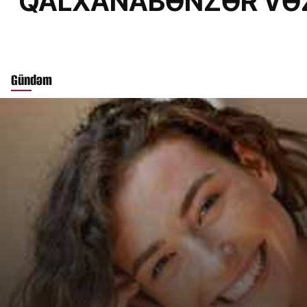
QALXA
Gündəm