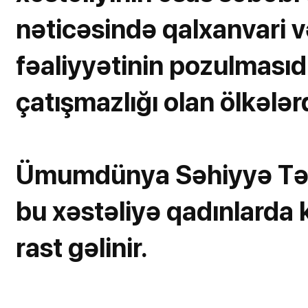
nəticəsində qalxanvari 
fəaliyyətinin pozulmasıdı
çatışmazlığı olan ölkələr
Ümumdünya Səhiyyə Təşk
bu xəstəliyə qadınlarda 
rast gəlinir.