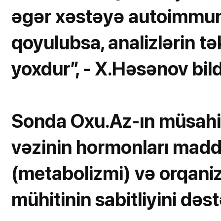
əgər xəstəyə autoimmun 
qoyulubsa, analizlərin t
yoxdur”, - X.Həsənov bild
Sonda Oxu.Az-ın müsahibi
vəzinin hormonları madd
(metabolizmi) və orqani
mühitinin sabitliyini dəst