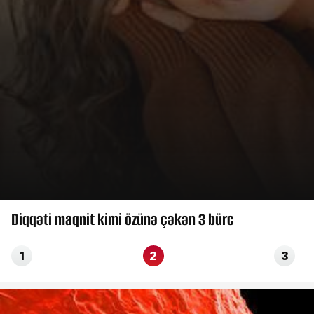
Diqqəti maqnit kimi özünə çəkən 3 bürc
1
2
3