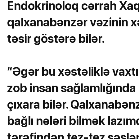
Endokrinoloq cərrah Xaq
qalxanabənzər vəzinin xə
təsir göstərə bilər.
“Əgər bu xəstəliklə vaxt
zob insan sağlamlığında 
çıxara bilər. Qalxanabənzə
bağlı nələri bilmək lazım
tərəfindən tez-tez səslən