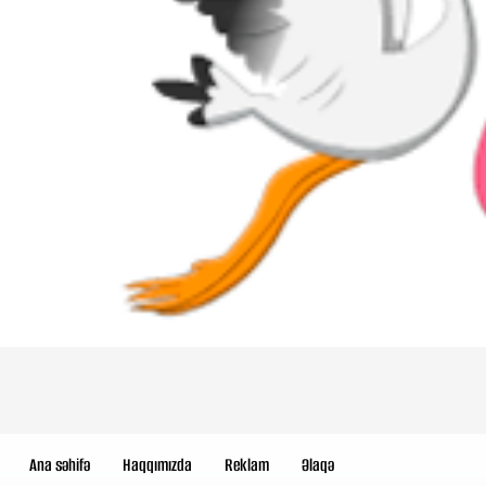
Ana səhifə
Haqqımızda
Reklam
Əlaqə