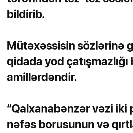
bildirib.
Mütəxəssisin sözlərinə gö
qidada yod çatışmazlığı 
amillərdəndir.
“Qalxanabənzər vəzi iki
nəfəs borusunun və qırtl