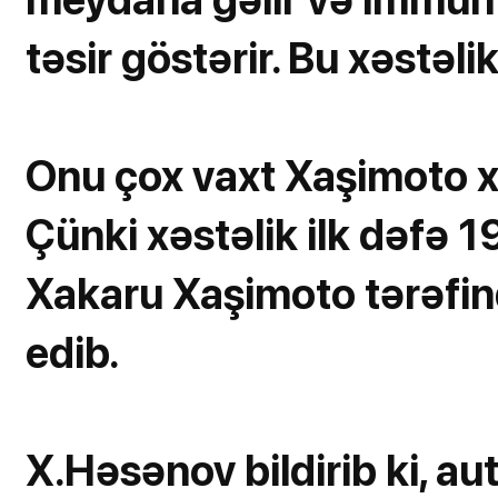
təsir göstərir. Bu xəstəli
Onu çox vaxt Xaşimoto xəs
Çünki xəstəlik ilk dəfə 1
Xakaru Xaşimoto tərəfind
edib.
X.Həsənov bildirib ki, au