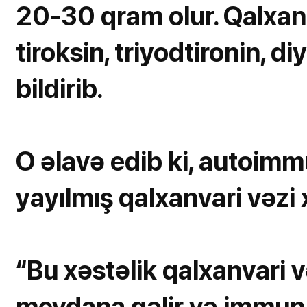
20-30 qram olur. Qalxan
tiroksin, triyodtironin, d
bildirib.
O əlavə edib ki, autoimmu
yayılmış qalxanvari vəzi x
“Bu xəstəlik qalxanvari v
meydana gəlir və immun 