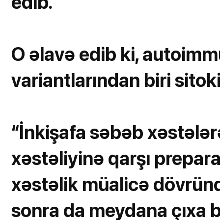
edib.
O əlavə edib ki, autoimmu
variantlarından biri sitoki
“İnkişafa səbəb xəstələr
xəstəliyinə qarşı preparat
xəstəlik müalicə dövründ
sonra da meydana çıxa bi