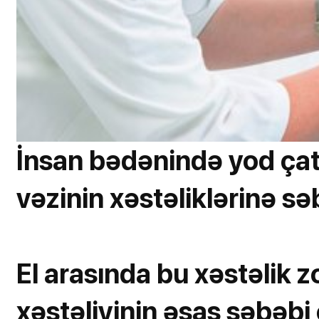
İnsan bədənində yod çat
vəzinin xəstəliklərinə sə
El arasında bu xəstəlik zo
xəstəliyinin əsas səbəbi