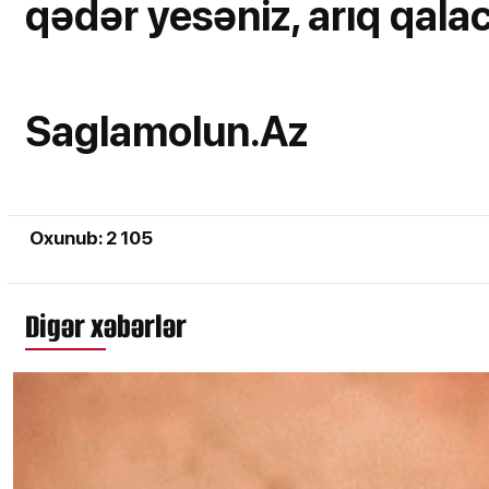
qədər yesəniz, arıq qalaca
Saglamolun.Az
Oxunub: 2 105
Digər xəbərlər