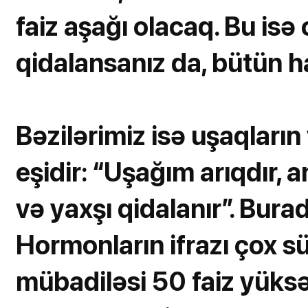
faiz aşağı olacaq. Bu isə 
qidalansanız da, bütün h
Bəzilərimiz isə uşaqların 
eşidir: “Uşağım arıqdır,
və yaxşı qidalanır”. Bura
Hormonların ifrazı çox s
mübadiləsi 50 faiz yüks