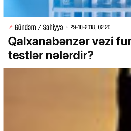
Gündəm / Səhiyyə
29-10-2018, 02:20
Qalxanabənzər vəzi fun
testlər nələrdir?