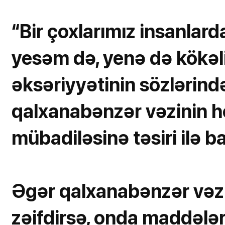
“Bir çoxlarımız insanlarda
yesəm də, yenə də kökəli
əksəriyyətinin sözlərində
qalxanabənzər vəzinin 
mübadiləsinə təsiri ilə ba
Əgər qalxanabənzər vəzin
zəifdirsə, onda maddələ