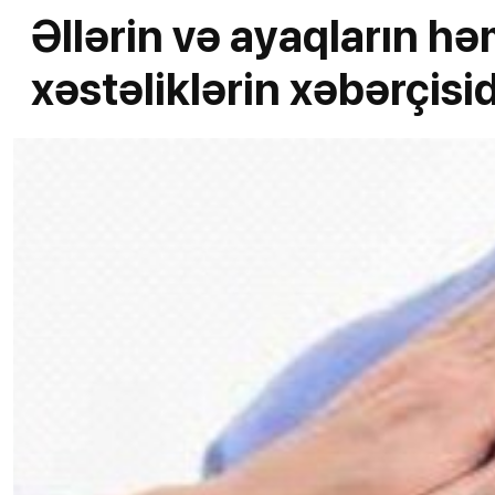
Əllərin və ayaqların h
xəstəliklərin xəbərçisid