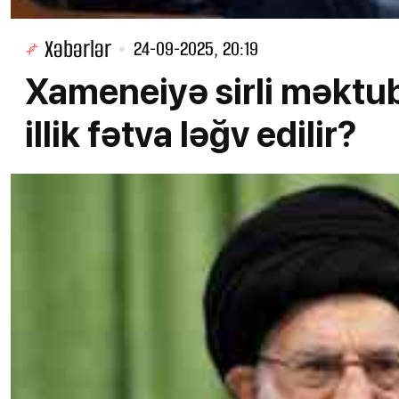
Xəbərlər
24-09-2025, 20:19
Xameneiyə sirli məktub:
illik fətva ləğv edilir?