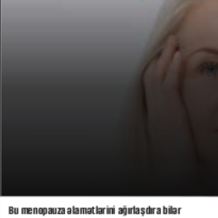
Bu menopauza əlamətlərini ağırlaşdıra bilər