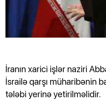
İranın xarici işlər naziri Ab
İsrailə qarşı müharibənin 
tələbi yerinə yetirilməlidir.