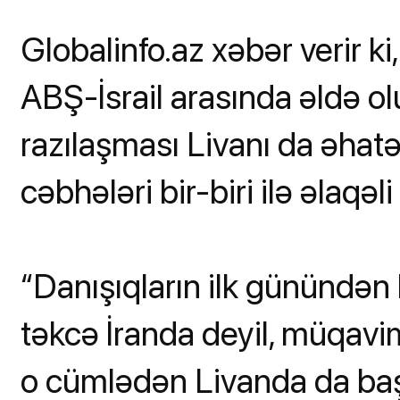
Globalinfo.az xəbər verir ki
ABŞ-İsrail arasında əldə o
razılaşması Livanı da əhatə
cəbhələri bir-biri ilə əlaqəl
“Danışıqların ilk günündən
təkcə İranda deyil, müqav
o cümlədən Livanda da başa 