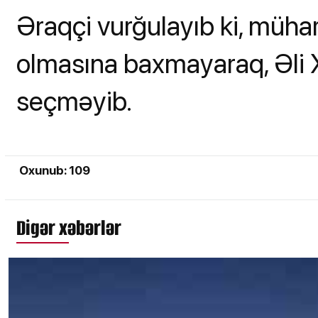
Əraqçi vurğulayıb ki, müha
olmasına baxmayaraq, Əli 
seçməyib.
Oxunub: 109
Digər xəbərlər