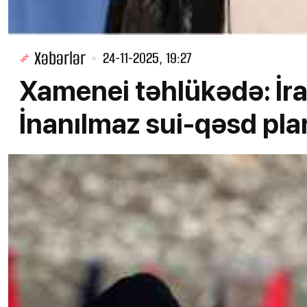
Xəbərlər
24-11-2025, 19:27
Xamenei təhlükədə: İra
İnanılmaz sui-qəsd pla