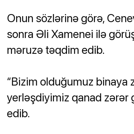
Onun sözlərinə görə, Cene
sonra Əli Xamenei ilə görü
məruzə təqdim edib.
“Bizim olduğumuz binaya zə
yerləşdiyimiz qanad zərər 
edib.