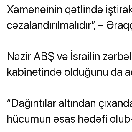
Xameneinin qətlində iştira
cəzalandırılmalıdır”, – Əraqçi
Nazir ABŞ və İsrailin zərb
kabinetində olduğunu da aç
“Dağıntılar altından çıxan
hücumun əsas hədəfi olub-