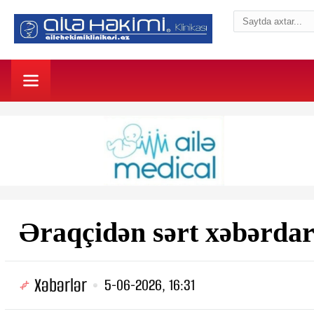
Əraqçidən sərt xəbərda
Xəbərlər
5-06-2026, 16:31