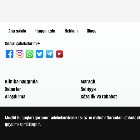
Ana səhifə
Haqqımızda
Reklam
Əlaqə
Sosial şəbəkələrimiz:
Klinika haqqında
Maraqlı
Xəbərlər
Səhiyyə
Araşdırma
Gözəllik və təbabət
Müəllif hüquqları qorunur. ailehekimiklinikasi.az-ın məlumatlarından istifadə e
qoyulması mütləqdir.