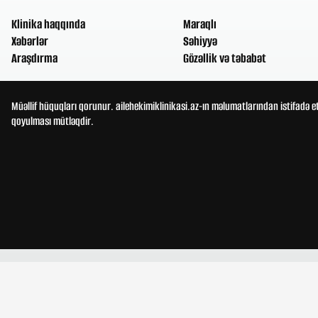
Klinika haqqında
Maraqlı
Xəbərlər
Səhiyyə
Araşdırma
Gözəllik və təbabət
Müəllif hüquqları qorunur. ailehekimiklinikasi.az-ın məlumatlarından istifadə e
qoyulması mütləqdir.