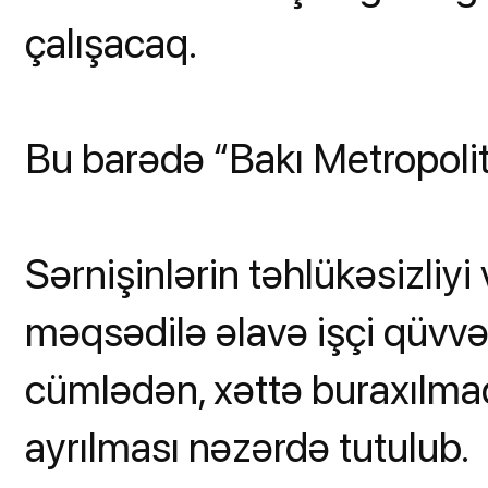
çalışacaq.
Bu barədə “Bakı Metropoli
Sərnişinlərin təhlükəsizliyi
məqsədilə əlavə işçi qüvvəsi
cümlədən, xəttə buraxılmaq
ayrılması nəzərdə tutulub.