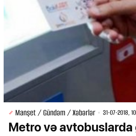
Manşet / Gündəm / Xəbərlər
31-07-2018, 1
Metro və avtobuslarda g