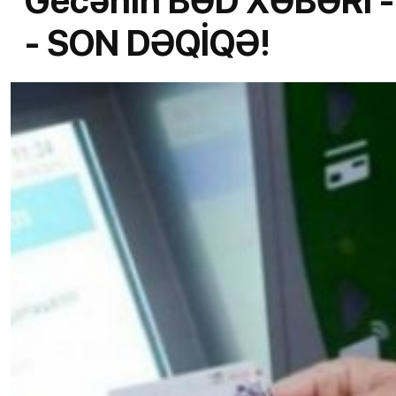
Gecənin BƏD XƏBƏRİ - Gözləmirdik, ancaq bu old
- SON DƏQİQƏ!