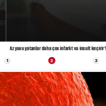
Az yuxu yatanlar daha çox infarkt və insult keçirir?
1
2
3