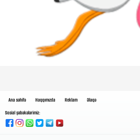
Ana səhifə
Haqqımızda
Reklam
Əlaqə
Sosial şəbəkələrimiz: