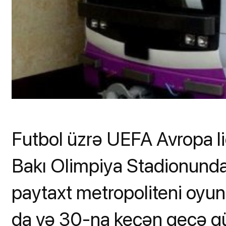
Futbol üzrə UEFA Avropa li
Bakı Olimpiya Stadionunda 
paytaxt metropoliteni oyun
da və 30-na keçən gecə güc