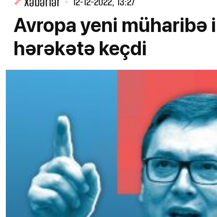
Xəbərlər
12-12-2022, 13:27
Avropa yeni müharibə il
hərəkətə keçdi