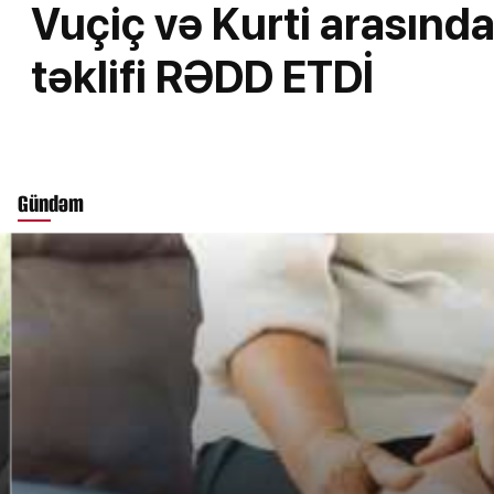
Vuçiç və Kurti arasınd
təklifi RƏDD ETDİ
Gündəm