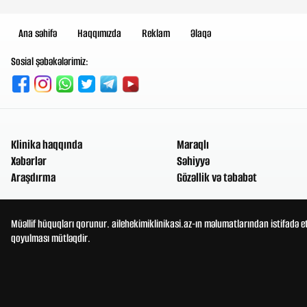
Ana səhifə
Haqqımızda
Reklam
Əlaqə
Sosial şəbəkələrimiz:
Klinika haqqında
Maraqlı
Xəbərlər
Səhiyyə
Araşdırma
Gözəllik və təbabət
Müəllif hüquqları qorunur. ailehekimiklinikasi.az-ın məlumatlarından istifadə e
qoyulması mütləqdir.