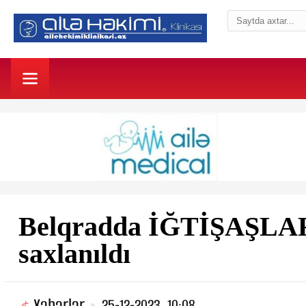
Belqradda İĞTİŞAŞLAR: 
saxlanıldı
Xəbərlər
25-12-2023, 10:08