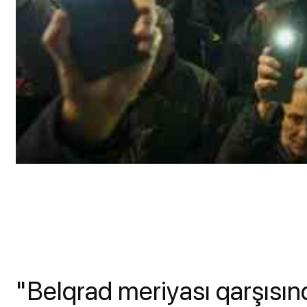
"Belqrad meriyası qarşısın