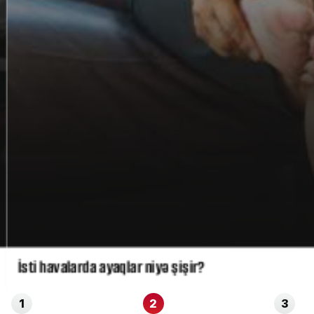
İsti havalarda ayaqlar niyə şişir?
1
2
3