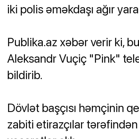
iki polis əməkdaşı ağır yara
Publika.az xəbər verir ki, 
Aleksandr Vuçiç "Pink" te
bildirib.
Dövlət başçısı həmçinin qey
zabiti etirazçılar tərəfində