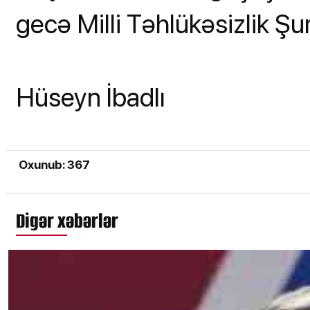
gecə Milli Təhlükəsizlik Şura
Hüseyn İbadlı
Oxunub: 367
Digər xəbərlər