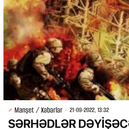
Manşet / Xəbərlər
21-09-2022, 13:32
SƏRHƏDLƏR DƏYİŞƏCƏK