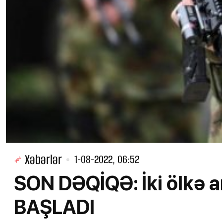
Xəbərlər
1-08-2022, 06:52
SON DƏQİQƏ: İki ölkə 
BAŞLADI