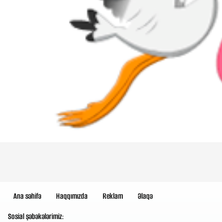
Ana səhifə
Haqqımızda
Reklam
Əlaqə
Sosial şəbəkələrimiz: