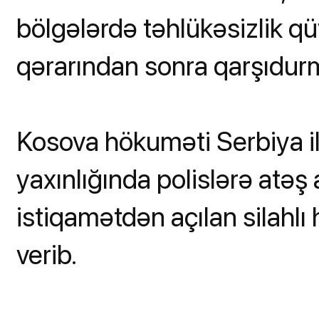
bölgələrdə təhlükəsizlik qü
qərarından sonra qarşıdur
Kosova hökuməti Serbiya i
yaxınlığında polislərə atəş a
istiqamətdən açılan silahlı
verib.