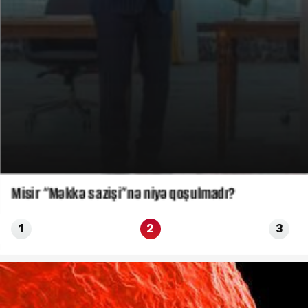
Misir “Məkkə sazişi”nə niyə qoşulmadı?
1
2
3