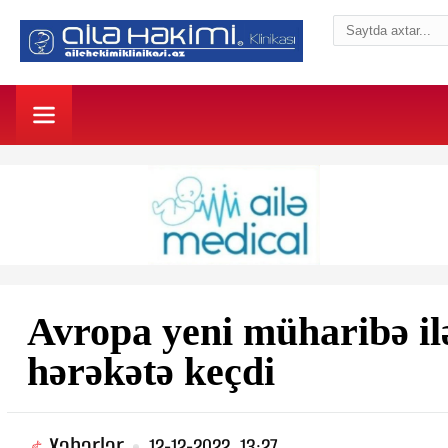
Avropa yeni müharibə ilə
hərəkətə keçdi
Xəbərlər
12-12-2022, 13:27