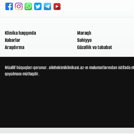
Klinika haqqında
Maraqlı
Xəbərlər
Səhiyyə
Araşdırma
Gözəllik və təbabət
Müəllif hüquqları qorunur. ailehekimiklinikasi.az-ın məlumatlarından istifadə e
qoyulması mütləqdir.