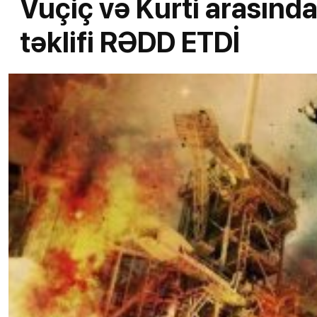
Vuçiç və Kurti arasınd
təklifi RƏDD ETDİ