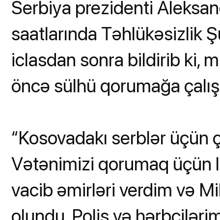
Serbiya prezidenti Aleksa
saatlarında Təhlükəsizlik Şu
iclasdan sonra bildirib ki
öncə sülhü qorumağa çalış
“Kosovadakı serblər üçün çət
Vətənimizi qorumaq üçün la
vacib əmirləri verdim və Mi
olundu. Polis və hərbçiləri