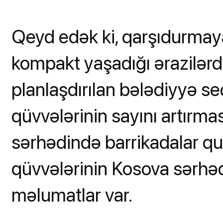
Qeyd edək ki, qarşıdurmay
kompakt yaşadığı ərazilərd
planlaşdırılan bələdiyyə se
qüvvələrinin sayını artırma
sərhədində barrikadalar qur
qüvvələrinin Kosova sərhə
məlumatlar var.