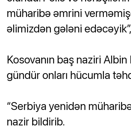
müharibə əmrini verməmi
əlimizdən gələni edəcəyik”,
Kosovanın baş naziri Albin 
gündür onları hücumla təhdi
“Serbiya yenidən müharibə 
nazir bildirib.