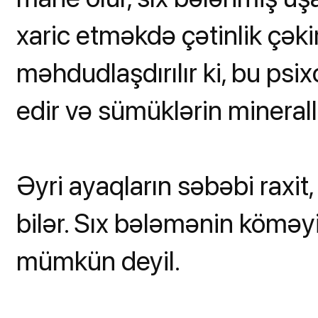
xaric etməkdə çətinlik çəkir
məhdudlaşdırılır ki, bu psi
edir və sümüklərin minerall
Əyri ayaqların səbəbi raxit, i
bilər. Sıx bələmənin köməyi
mümkün deyil.