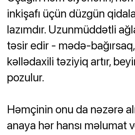
inkişafı üçün düzgün qidala
lazımdır. Uzunmüddətli ağ
təsir edir - mədə-bağırsaq,
kəllədaxili təziyiq artır, b
pozulur.
Həmçinin onu da nəzərə alm
anaya hər hansı məlumat v