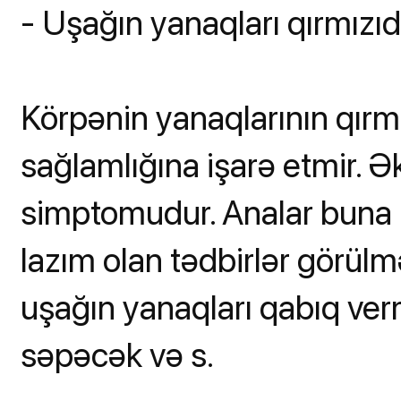
- Uşağın yanaqları qırmızıd
Körpənin yanaqlarının qırm
sağlamlığına işarə etmir. Ə
simptomudur. Analar buna "
lazım olan tədbirlər görül
uşağın yanaqları qabıq ve
səpəcək və s.