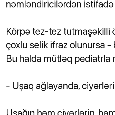
nəmləndiricilərdən istifadə
Körpə tez-tez tutmaşəkill
çoxlu selik ifraz olunursa - 
Bu halda mütləq pediatrla 
- Uşaq ağlayanda, ciyərləri 
Uşağın həm ciyərlərin, həm