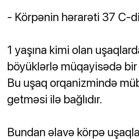
- Körpənin hərarəti 37 C-di
1 yaşına kimi olan uşaqlar
böyüklərlə müqayisədə bir 
Bu uşaq orqanizmində mübad
getməsi ilə bağlıdır.
Bundan əlavə körpə uşaqlar