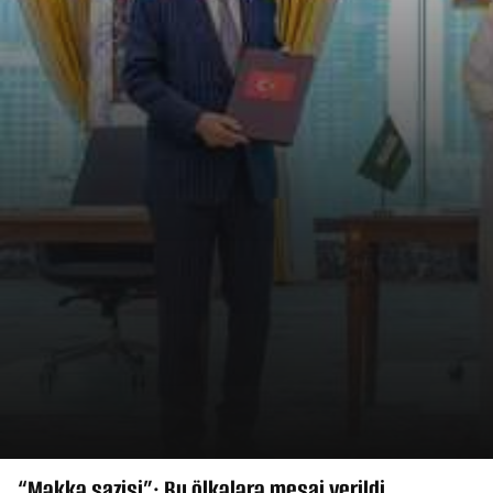
“Məkkə sazişi”: Bu ölkələrə mesaj verildi