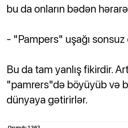
bu da onların bədən hərarə
- "Pampers" uşağı sonsuz e
Bu da tam yanlış fikirdir. A
"pamrers"də böyüyüb və bu 
dünyaya gətirirlər.
Oxunub: 1 362