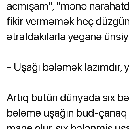
acmışam", "mənə narahatdır
fikir verməmək heç düzgün 
ətrafdakılarla yeganə ünsiy
- Uşağı bələmək lazımdır, y
Artıq bütün dünyada sıx bə
bələmə uşağın bud-çanaq o
mane olur, sıx bələnmiş uşa