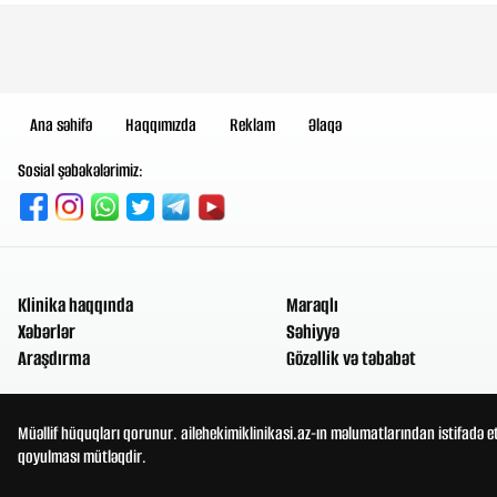
Ana səhifə
Haqqımızda
Reklam
Əlaqə
Sosial şəbəkələrimiz:
Klinika haqqında
Maraqlı
Xəbərlər
Səhiyyə
Araşdırma
Gözəllik və təbabət
Müəllif hüquqları qorunur. ailehekimiklinikasi.az-ın məlumatlarından istifadə e
qoyulması mütləqdir.