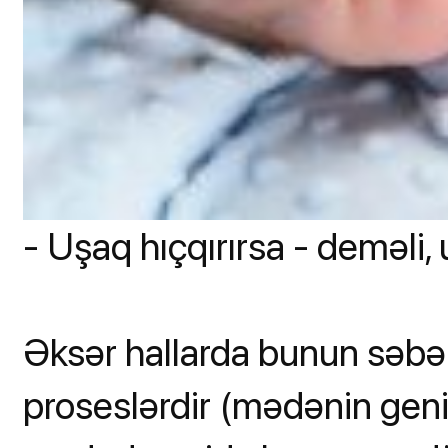
- Uşaq hıçqırırsa - deməli
Əksər hallarda bunun səb
proseslərdir (mədənin geni