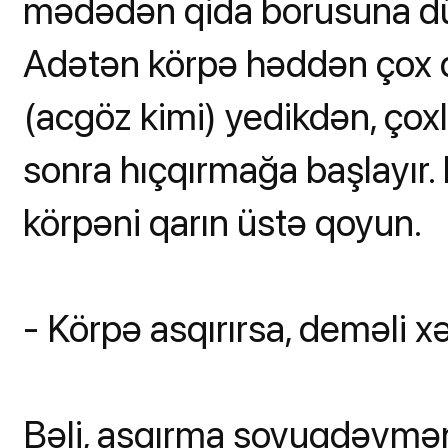
mədədən qida borusuna düş
Adətən körpə həddən çox q
(acgöz kimi) yedikdən, ço
sonra hıçqırmağa başlayır
körpəni qarın üstə qoyun.
- Körpə asqırırsa, deməli x
Bəli, asqırma soyuqdəyməni