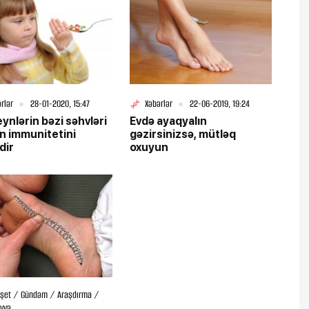
rlər
28-01-2020, 15:47
Xəbərlər
22-06-2019, 19:24
eynlərin bəzi səhvləri
Evdə ayaqyalın
n immunitetini
gəzirsinizsə, mütləq
dir
oxuyun
şet / Gündəm / Araşdırma /
iyyə