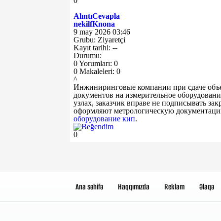
0
Alıntı
Cevapla
nekilfKnona
9 may 2026 03:46
Grubu: Ziyaretçi
Kayıt tarihi: --
Durumu:
0 Yorumları: 0
0 Makaleleri: 0
^
Инжиниринговые компании при сдаче объе
документов на измерительное оборудовани
узлах, заказчик вправе не подписывать за
оформляют метрологическую документацию
оборудование кип
.
0
Ana səhifə
Haqqımızda
Reklam
Əlaqə