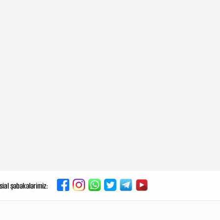
İspanlar Mərakeşi ittiham edir:
Miqrantlarla hökumətə təzyiq
göstərir
6-08-2026, 18:17
Dırnaqlardakı bu xətlər ürək
problemlərini göstərə bilər
6-08-2026, 17:10
Rusiya qalib gələrsə, Putin xalqa
görün nə paylayacaq
6-08-2026, 16:03
Bakıdan tarixi müdaxilə:
Netanyahu son anda dayandı –
Prosesin gizlinləri
sial şəbəkələrimiz:
6-08-2026, 15:44
Ərik, şaftalı və gavalının qabığını
yemək olarmı?