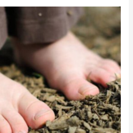
 bağlı birgə
Az yuxu yatanlar daha çox infark
və insult keçirir?