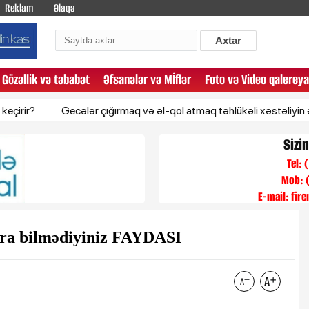
Reklam
Əlaqə
Axtar
Gözəllik və təbabət
Əfsanələr və Mİflər
Foto və Video qalereya
Gecələr çığırmaq və əl-qol atmaq təhlükəli xəstəliyin əlaməti ola 
Sizi
Tel:
Mob: 
E-mail:
fir
ara bilmədiyiniz FAYDASI