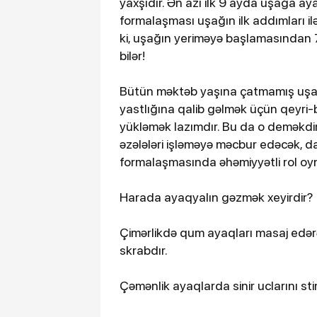
yaxşıdır. Ən azı ilk 9 ayda uşağa a
formalaşması uşağın ilk addımları ilə 
ki, uşağın yeriməyə başlamasından 7
bilər!
Bütün məktəb yaşına çatmamış uşaql
yastlığına qalib gəlmək üçün qeyri
yükləmək lazımdır. Bu da o deməkdir 
əzələləri işləməyə məcbur edəcək,
formalaşmasında əhəmiyyətli rol o
Harada ayaqyalın gəzmək xeyirdir?
Çimərlikdə qum ayaqları masaj edərək 
skrabdır.
Çəmənlik ayaqlarda sinir uclarını sti