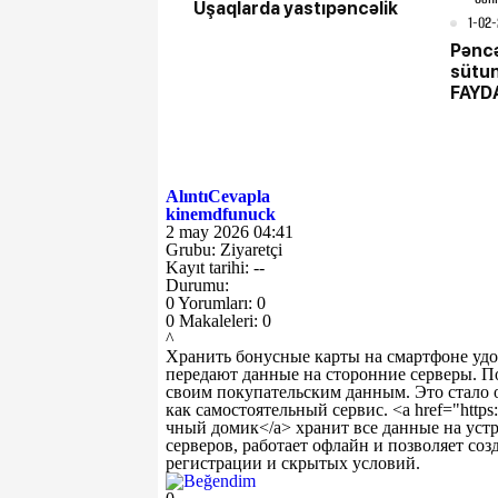
Uşaqlarda yastıpəncəlik
1-02-
Pəncə
sütu
FAYD
Alıntı
Cevapla
kinemdfunuck
2 may 2026 04:41
Grubu: Ziyaretçi
Kayıt tarihi: --
Durumu:
0 Yorumları: 0
0 Makaleleri: 0
^
Хранить бонусные карты на смартфоне уд
передают данные на сторонние серверы. П
своим покупательским данным. Это стало о
как самостоятельный сервис. <a href="https:
чный домик</a> хранит все данные на устр
серверов, работает офлайн и позволяет соз
регистрации и скрытых условий.