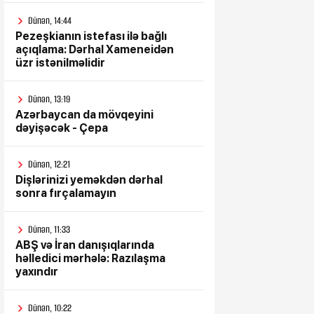
Dünən, 14:44
Pezeşkianın istefası ilə bağlı
açıqlama: Dərhal Xameneidən
üzr istənilməlidir
Dünən, 13:19
Azərbaycan da mövqeyini
dəyişəcək - Çepa
Dünən, 12:21
Dişlərinizi yeməkdən dərhal
sonra fırçalamayın
Dünən, 11:33
ABŞ və İran danışıqlarında
həlledici mərhələ: Razılaşma
yaxındır
Dünən, 10:22