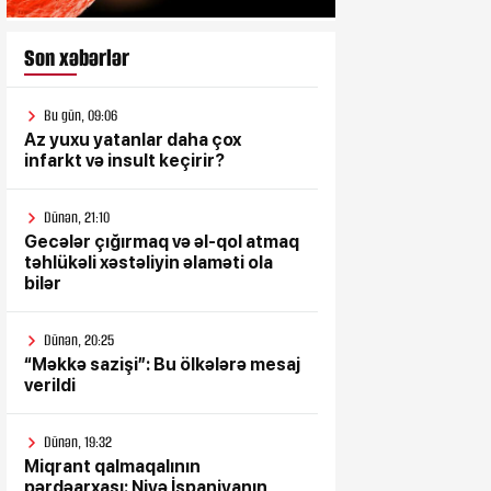
Son xəbərlər
Bu gün, 09:06
Az yuxu yatanlar daha çox
infarkt və insult keçirir?
Dünən, 21:10
Gecələr çığırmaq və əl-qol atmaq
təhlükəli xəstəliyin əlaməti ola
bilər
Dünən, 20:25
“Məkkə sazişi”: Bu ölkələrə mesaj
verildi
Dünən, 19:32
Miqrant qalmaqalının
pərdəarxası: Niyə İspaniyanın