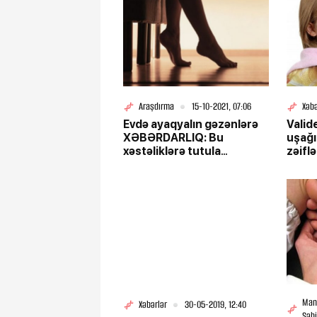
Araşdırma
15-10-2021, 07:06
Xəbə
Evdə ayaqyalın gəzənlərə
Valid
XƏBƏRDARLIQ: Bu
uşağı
xəstəliklərə tutula
zəiflə
bilərsiniz
Man
Xəbərlər
30-05-2019, 12:40
Səh