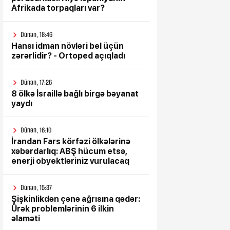
Afrikada torpaqları var?
Dünən, 18:46
Hansı idman növləri bel üçün
zərərlidir? - Ortoped açıqladı
Dünən, 17:26
8 ölkə İsraillə bağlı birgə bəyanat
yaydı
Dünən, 16:10
İrandan Fars körfəzi ölkələrinə
xəbərdarlıq: ABŞ hücum etsə,
enerji obyektləriniz vurulacaq
Dünən, 15:37
Şişkinlikdən çənə ağrısına qədər:
Ürək problemlərinin 6 ilkin
əlaməti