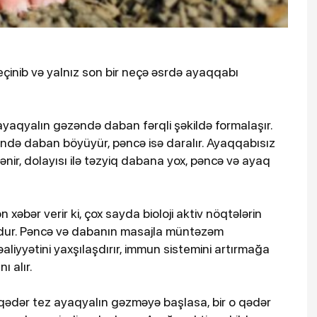
keçinib və yalnız son bir neçə əsrdə ayaqqabı
 ayaqyalın gəzəndə daban fərqli şəkildə formalaşır.
ində daban böyüyür, pəncə isə daralır. Ayaqqabısız
ənir, dolayısı ilə təzyiq dabana yox, pəncə və ayaq
xəbər verir ki, çox sayda bioloji aktiv nöqtələrin
dur. Pəncə və dabanın masajla müntəzəm
əaliyyətini yaxşılaşdırır, immun sistemini artırmağa
ı alır.
ə qədər tez ayaqyalın gəzməyə başlasa, bir o qədər