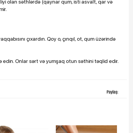
iyi olan səthlərdə (qaynar qum, isti asvalt, qar və
ir.
qqabısını çıxardın. Qoy o, çınqıl, ot, qum üzərində
 edin. Onlar sərt və yumşaq otun səthini təqlid edir.
Paylaş: