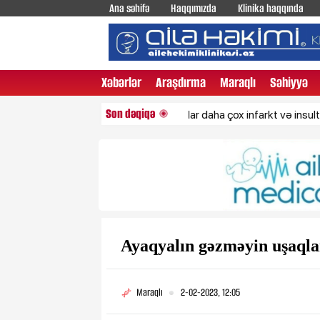
Ana səhifə
Haqqımızda
Klinika haqqında
Xəbərlər
Araşdırma
Maraqlı
Səhiyyə
Son dəqiqə
Az yuxu yatanlar daha çox infarkt və insult keçirir?
Ayaqyalın gəzməyin uşaql
Maraqlı
2-02-2023, 12:05