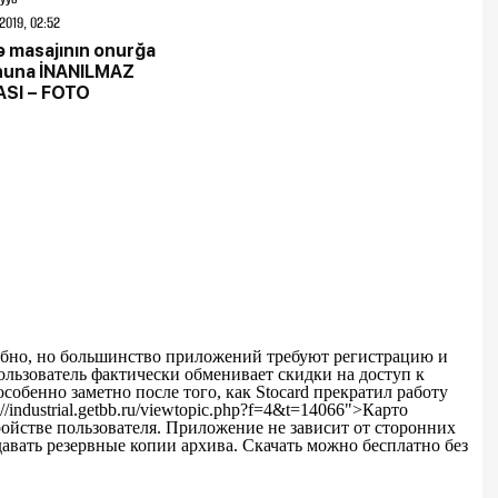
2019, 02:52
 masajının onurğa
nuna İNANILMAZ
ASI – FOTO
обно, но большинство приложений требуют регистрацию и
ользователь фактически обменивает скидки на доступ к
собенно заметно после того, как Stocard прекратил работу
//industrial.getbb.ru/viewtopic.php?f=4&t=14066">Карто
ойстве пользователя. Приложение не зависит от сторонних
давать резервные копии архива. Скачать можно бесплатно без