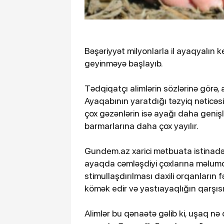
Bəşəriyyət milyonlarla il ayaqyalın 
geyinməyə başlayıb.
Tədqiqatçı alimlərin sözlərinə görə,
Ayaqabının yaratdığı təzyiq nəticəs
çox gəzənlərin isə ayağı daha genişl
barmarlarına daha çox yayılır.
Gundem.az xarici mətbuata istinadən 
ayaqda cəmləşdiyi çoxlarına məlum
stimullaşdırılması daxili orqanların f
kömək edir və yastıayaqlığın qarşısın
Alimlər bu qənaətə gəlib ki, uşaq n