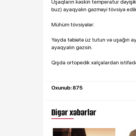
Uşaqların kəskin temperatur dəyişikl
buz) ayaqyalın gəzməyi tövsiyə edilm
Mühüm tövsiyələr:
Yayda təbiətə üz tutun və uşağın aya
ayaqyalın gəzsin.
Qışda ortopedik xalçalardan istifadə
Oxunub: 875
Digər xəbərlər