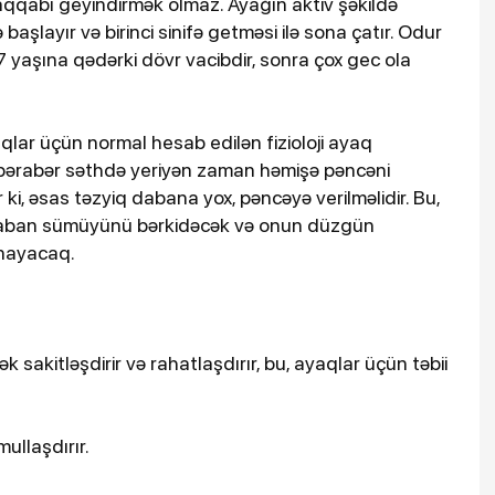
yaqqabı geyindirmək olmaz. Ayağın aktiv şəkildə
başlayır və birinci sinifə getməsi ilə sona çatır. Odur
 yaşına qədərki dövr vacibdir, sonra çox gec ola
ar üçün normal hesab edilən fizioloji ayaq
-bərabər səthdə yeriyən zaman həmişə pəncəni
ki, əsas təzyiq dabana yox, pəncəyə verilməlidir. Bu,
 daban sümüyünü bərkidəcək və onun düzgün
ynayacaq.
sakitləşdirir və rahatlaşdırır, bu, ayaqlar üçün təbii
mullaşdırır.