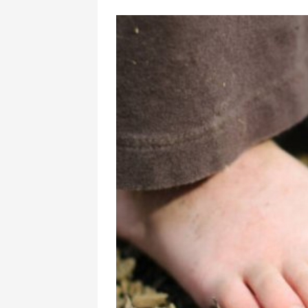
8 ölkə İsraillə
bəyanat yaydı