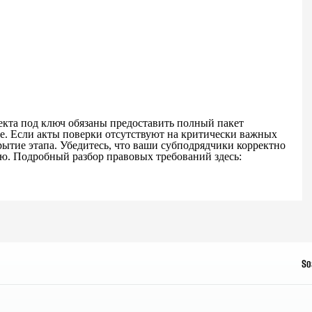
кта под ключ обязаны предоставить полный пакет
е. Если акты поверки отсутствуют на критически важных
крытие этапа. Убедитесь, что ваши субподрядчики корректно
. Подробный разбор правовых требований здесь:
So