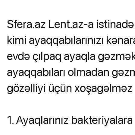
Sfera.az Lent.az-a istinadə
kimi ayaqqabılarınızı kəna
evdə çılpaq ayaqla gəzmək t
ayaqqabıları olmadan gəzmə
gözəlliyi üçün xoşagəlməz 
1. Ayaqlarınız bakteriyalar