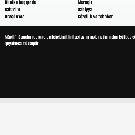
Klinika haqqında
Maraqlı
Xəbərlər
Səhiyyə
Araşdırma
Gözəllik və təbabət
Müəllif hüquqları qorunur. ailehekimiklinikasi.az-ın məlumatlarından istifadə e
qoyulması mütləqdir.