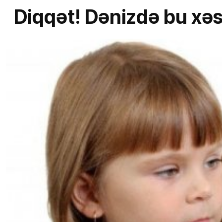
Diqqət! Dənizdə bu xəst