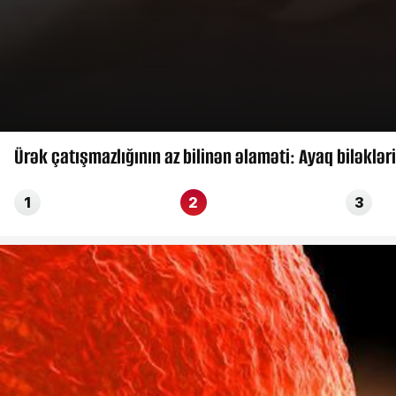
Ürək çatışmazlığının az bilinən əlaməti: Ayaq biləklə
1
2
3