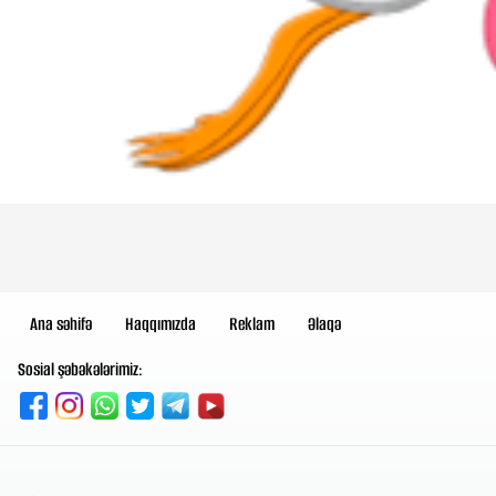
Ana səhifə
Haqqımızda
Reklam
Əlaqə
Sosial şəbəkələrimiz: