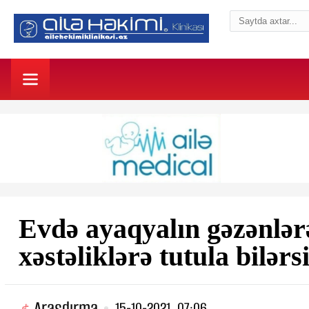
Evdə ayaqyalın gəzən
xəstəliklərə tutula bilərs
Araşdırma
15-10-2021, 07:06