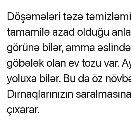
Döşəmələri təzə təmizləmis
tamamilə azad olduğu anla
görünə bilər, amma əslində 
göbələk olan ev tozu var. A
yoluxa bilər. Bu da öz növb
Dırnaqlarınızın saralmasın
çıxarar.