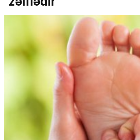
zəiflədir