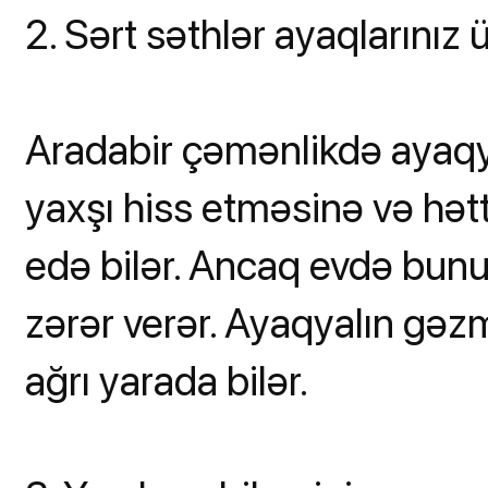
2. Sərt səthlər ayaqlarınız 
Aradabir çəmənlikdə ayaq
yaxşı hiss etməsinə və hə
edə bilər. Ancaq evdə bunu
zərər verər. Ayaqyalın gə
ağrı yarada bilər.