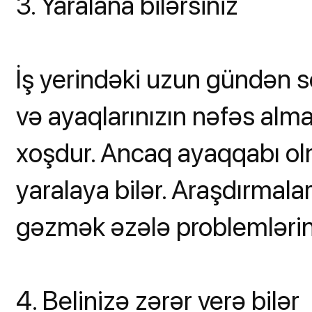
3. Yaralana bilərsiniz
İş yerindəki uzun gündən s
və ayaqlarınızın nəfəs alma
xoşdur. Ancaq ayaqqabı o
yaralaya bilər. Araşdırmalar
gəzmək əzələ problemlərin
4. Belinizə zərər verə bilər