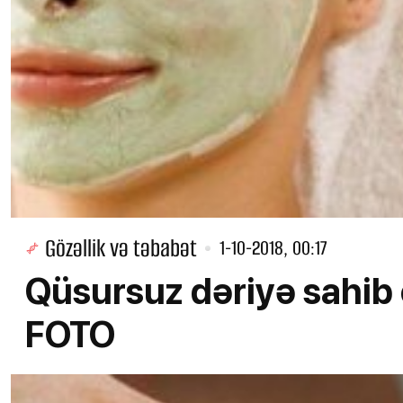
Gözəllik və təbabət
1-10-2018, 00:17
Qüsursuz dəriyə sahib
FOTO