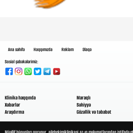
Ana səhifə
Haqqımızda
Reklam
Əlaqə
Sosial şəbəkələrimiz:
Klinika haqqında
Maraqlı
Xəbərlər
Səhiyyə
Araşdırma
Gözəllik və təbabət
Müəllif hüquqları qorunur. ailehekimiklinikasi.az-ın məlumatlarından istifadə e