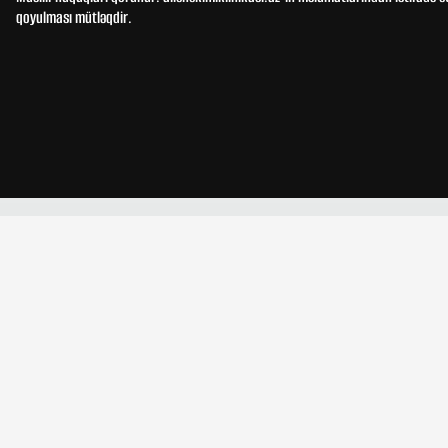
qoyulması mütləqdir.