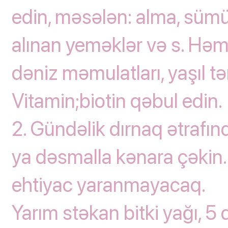
edin, məsələn: alma, sümü
alınan yeməklər və s. Həmç
dəniz məmulatları, yaşıl t
Vitamin;biotin qəbul edin.
2. Gündəlik dırnaq ətrafın
ya dəsmalla kənara çəkin.
ehtiyac yaranmayacaq.
Yarım stəkan bitki yağı, 5