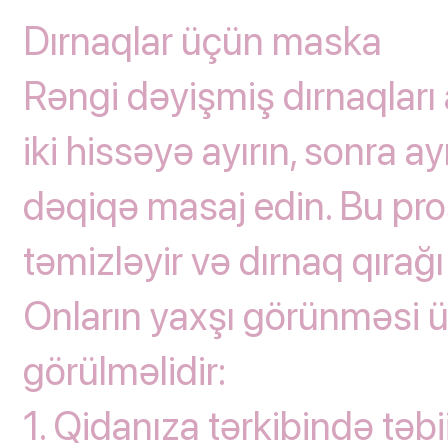
Dırnaqlar üçün maska
Rəngi dəyişmiş dırnaqlar
iki hissəyə ayırın, sonra ay
dəqiqə masaj edin. Bu pro
təmizləyir və dırnaq qırağı
Onların yaxşı görünməsi üç
görülməlidir:
1. Qidanıza tərkibində təbi