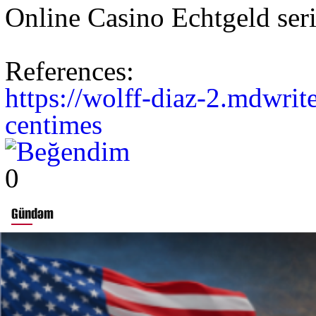
Online Casino Echtgeld ser
References:
https://wolff-diaz-2.mdwrit
centimes
0
Gündəm