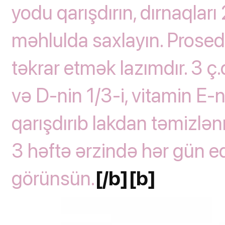
yodu qarışdırın, dırnaqlar
məhlulda saxlayın. Prosed
təkrar etmək lazımdır. 3 ç.
və D-nin 1/3-i, vitamin E-n
qarışdırıb lakdan təmizlən
3 həftə ərzində hər gün edi
görünsün.
[/b][b]