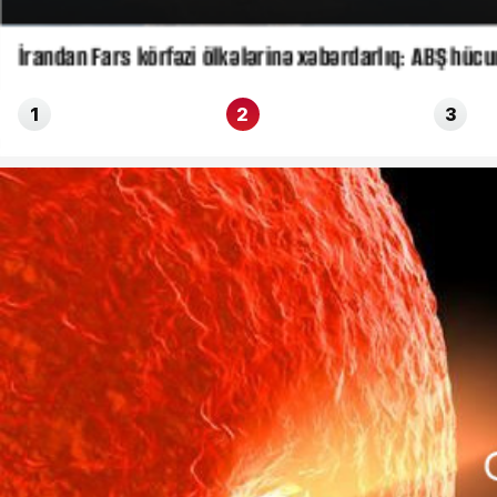
İrandan Fars körfəzi ölkələrinə xəbərdarlıq: ABŞ hücu
1
2
3