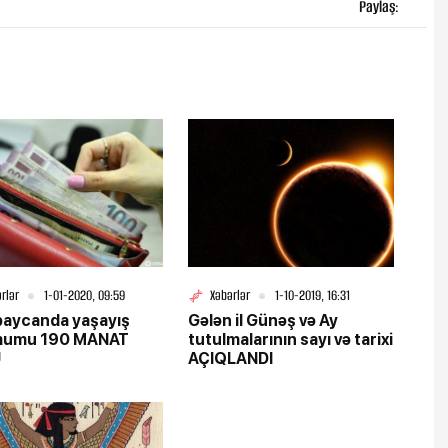
Paylaş:
rlər
1-01-2020, 09:59
Xəbərlər
1-10-2019, 16:31
baycanda yaşayış
Gələn il Günəş və Ay
mumu 190 MANAT
tutulmalarının sayı və tarixi
U
AÇIQLANDI