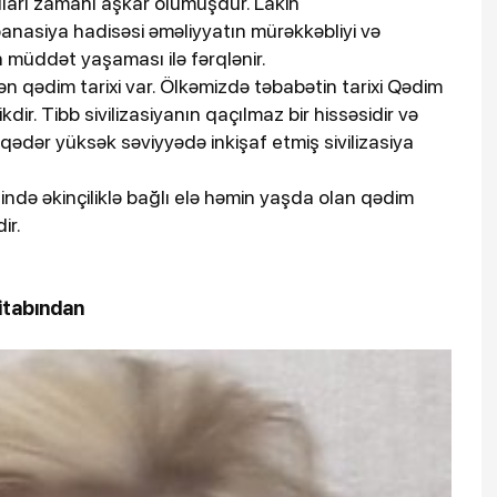
ları zamanı aşkar olumuşdur. Lakin
anasiya hadisəsi əməliyyatın mürəkkəbliyi və
 müddət yaşaması ilə fərqlənir.
ən qədim tarixi var. Ölkəmizdə təbabətin tarixi Qədim
dir. Tibb sivilizasiyanın qaçılmaz bir hissəsidir və
 qədər yüksək səviyyədə inkişaf etmiş sivilizasiya
ində əkinçiliklə bağlı elə həmin yaşda olan qədim
ir.
tabından