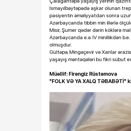
Çalağantəpə yaşayış yerinin qazıntı
İsmayılbəytəpədə aşkar olunan trep
pasiyentin əməliyyatdan sonra uzun
Azərbaycanda tibbin min illərlə ölçül
Misir, Şumer qədər dərin köklərə malik
Azərbaycanda e.ə. IV minillikdən b.e.
olmuşdur.
Gültəpə, Mingəçevir və Xanlar ərazis
yaşayış məntəqələri bu fikri sübut ed
Müəllif: Firəngiz Rüstəmova
"FOLK VƏ YA XALQ TƏBABƏTİ" ki