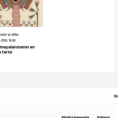
nələr və miflər
-2018, 16:08
 mayalanmanın ən
 tarixi
So
Klinika haqqında
Səhiyyə