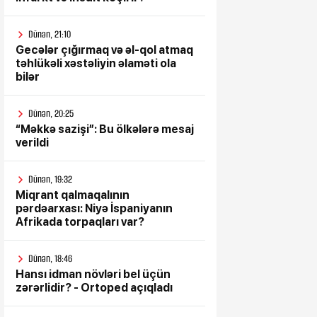
Dünən, 21:10
Gecələr çığırmaq və əl-qol atmaq
təhlükəli xəstəliyin əlaməti ola
bilər
Dünən, 20:25
“Məkkə sazişi”: Bu ölkələrə mesaj
verildi
Dünən, 19:32
Miqrant qalmaqalının
pərdəarxası: Niyə İspaniyanın
Afrikada torpaqları var?
Dünən, 18:46
Hansı idman növləri bel üçün
zərərlidir? - Ortoped açıqladı