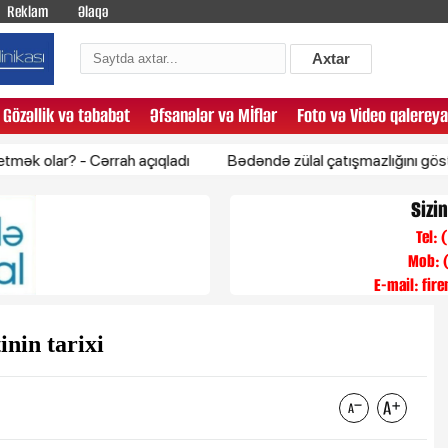
Reklam
Əlaqə
Axtar
Gözəllik və təbabət
Əfsanələr və Mİflər
Foto və Video qalereya
ərrah açıqladı
Bədəndə zülal çatışmazlığını göstərən 5 əlamə
Sizi
Tel:
Mob: 
E-mail:
fir
nin tarixi