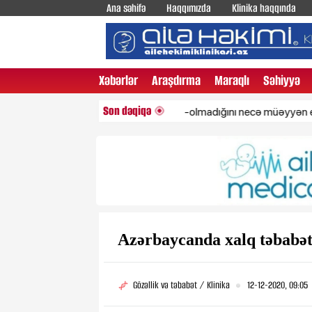
Ana səhifə
Haqqımızda
Klinika haqqında
Xəbərlər
Araşdırma
Maraqlı
Səhiyyə
Son dəqiqə
Ürəyin zəif olub-olmadığını necə müəyyən etmək olar? - C
Azərbaycanda xalq təbabəti
Gözəllik və təbabət / Klinika
12-12-2020, 09:05