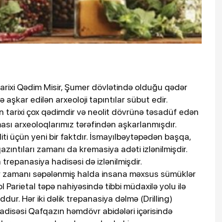
arixi Qədim Misir, Şumer dövlətində olduğu qədər
ə aşkar edilən arxeoloji tapıntılar sübut edir.
 tarixi çox qədimdir və neolit dövrünə təsadüf edən
ması arxeoloqlarımız tərəfindən aşkarlanmışdır.
iti üçün yeni bir faktdır. İsmayılbəytəpədən başqa,
azıntıları zamanı da kremasiya adəti izlənilmişdir.
repanasiya hadisəsi də izlənilmişdir.
ar zamanı səpələnmiş halda insana məxsus sümüklər
 Parietal təpə nahiyəsində tibbi müdaxilə yolu ilə
ddur. Hər iki dəlik trepanasiya dəlmə (Drilling)
adisəsi Qafqazın həmdövr abidələri içərisində