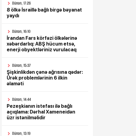
Dünən, 17:26
8 ölkə İsraillə bağlı birgə bəyanat
yaydı
Dünən, 16:10
İrandan Fars körfəzi ölkələrinə
xəbərdarlıq: ABŞ hücum etsə,
enerji obyektləriniz vurulacaq
Dünən, 15:37
Şişkinlikdən çənə ağrısına qədər:
Ürək problemlərinin 6 ilkin
əlaməti
Dünən, 14:44
Pezeşkianın istefası ilə bağlı
açıqlama: Dərhal Xameneidən
üzr istənilməlidir
Dünən, 13:19