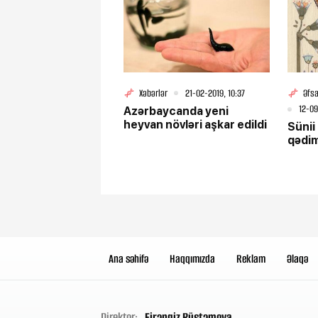
Xəbərlər
21-02-2019, 10:37
Əfsa
12-09
Azərbaycanda yeni
heyvan növləri aşkar edildi
Sünii
qədim
Ana səhifə
Haqqımızda
Reklam
Əlaqə
Direktor:
Firəngiz Rüstəmova