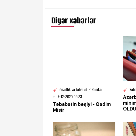
Digər xəbərlər
Gözəllik və təbabət / Klinika
Xəbə
7-12-2020, 19:23
Azər
mini
Təbabətin beşiyi - Qədim
OLD
Misir