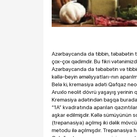
Azərbaycanda da tibbin, təbabətin t
çox-çox qədimdir. Bu fikri vətənimizd
Azərbaycanda da təbabətin və tibbin
kəllə-beyin əməliyyatları-nın aparıl
Belə ki, kremasiya adəti Qafqaz neol
Aruxlo neolit dövrü yaşayış yerinin q
Kremasiya adətindən başqa burada t
“1A” kvadratında aparılan qazıntıl
aşkar edilmişdir. Kəllə sümüyünün sol
(trepanasiya) açılmış iki dəlik mövcü
metodu ilə açılmışdır. Trepanasiya h