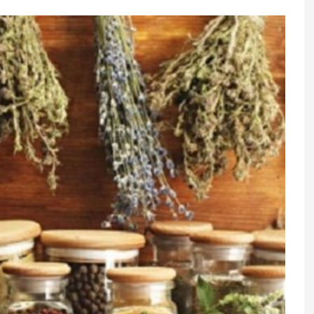
 Bu ölkələrə
Ürəyin zəif olub-olmadığını necə
müəyyən etmək olar? - Cərrah
açıqladı