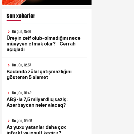
Son xəbərlər
Bu gün, 15:01
Ürəyin zəif olub-olmadığını necə
müəyyən etmək olar? - Cərrah
açıqladı
Bu gün, 12:57
Bədəndə zülal çatışmazlığını
göstərən 5 əlamət
Bu gün, 10:42
ABŞ-la 7,5 milyardlıq saziş:
Azərbaycan nələr alacaq?
Bu gün, 09:06
Az yuxu yatanlar daha çox
infarkt və insult keçirir?