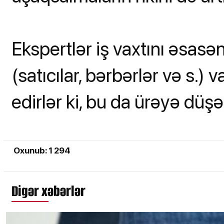
Ekspertlər iş vaxtını əsasə
(satıcılar, bərbərlər və s.) 
edirlər ki, bu da ürəyə düşən
Oxunub: 1 294
Digər xəbərlər