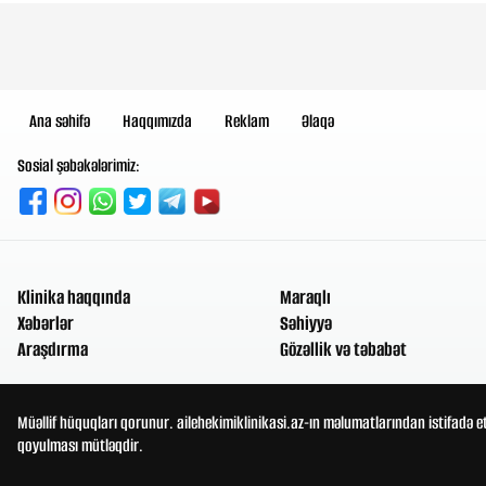
Ana səhifə
Haqqımızda
Reklam
Əlaqə
Sosial şəbəkələrimiz:
Klinika haqqında
Maraqlı
Xəbərlər
Səhiyyə
Araşdırma
Gözəllik və təbabət
Müəllif hüquqları qorunur. ailehekimiklinikasi.az-ın məlumatlarından istifadə e
qoyulması mütləqdir.