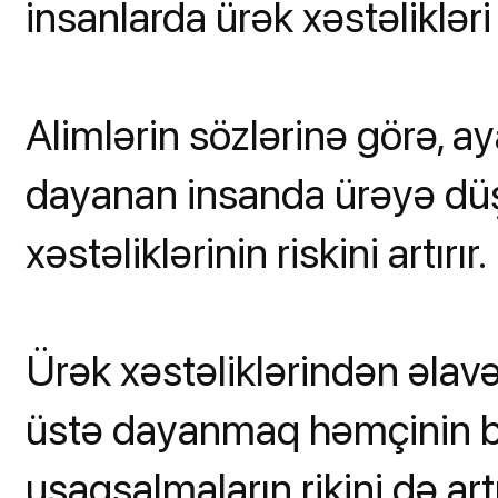
insanlarda ürək xəstəlikləri
Alimlərin sözlərinə görə, 
dayanan insanda ürəyə düşən
xəstəliklərinin riskini artırır.
Ürək xəstəliklərindən əla
üstə dayanmaq həmçinin be
uşaqsalmaların rikini də artı