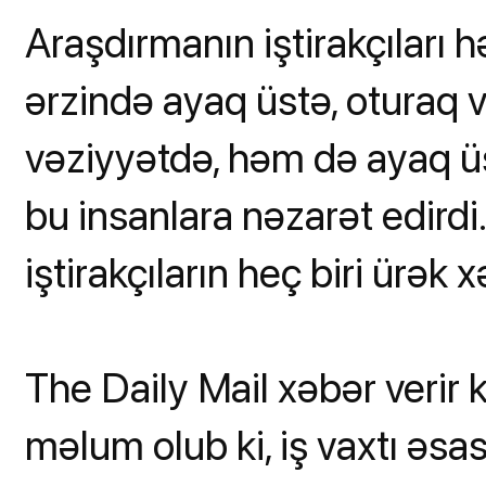
Araşdırmanın iştirakçıları h
ərzində ayaq üstə, oturaq 
vəziyyətdə, həm də ayaq üstə
bu insanlara nəzarət edird
iştirakçıların heç biri ürək
The Daily Mail xəbər verir 
məlum olub ki, iş vaxtı əs