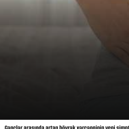
Gənclər arasında artan böyrək xərçənginin yeni simp