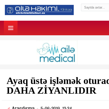
Ayaq üstə işləmək otura
DAHA ZİYANLIDIR
Araşdırma
5-06-2019, 12:34