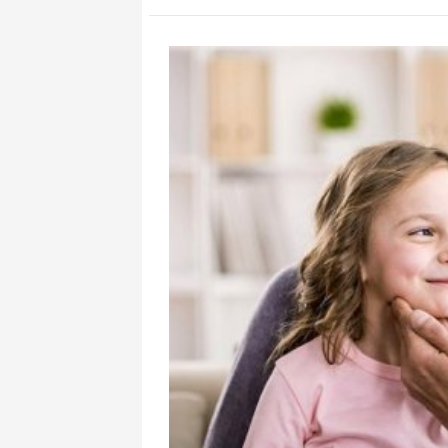
Misir “Məkkə 
qoşulmadı?