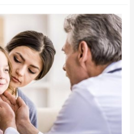
sazişi”nə niyə
İsti havalarda ayaqlar niyə şişir