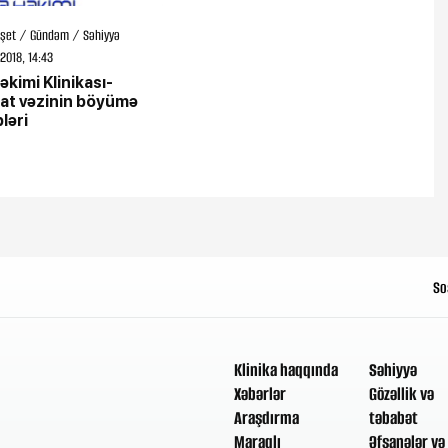
şet / Gündəm / Səhiyyə
2018, 14:43
əkimi Klinikası-
at vəzinin böyümə
ləri
So
Klinika haqqında
Səhiyyə
Xəbərlər
Gözəllik və
Araşdırma
təbabət
Maraqlı
Əfsanələr və 