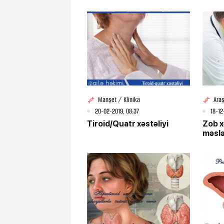
Manşet / Klinika
Ara
20-02-2019, 08:37
18-12
Tiroid/Quatr xəstəliyi
Zob x
məsl