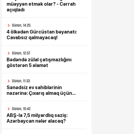
müəyyən etmək olar? - Cərrah
açıqladı
Dünən, 14:25
4 ölkədən Gürcüstan bəyanatı:
Cavabsız qalmayacaq!
Dünən, 12:57
Bədəndə zülal çatışmazlığını
göstərən 5 əlamət
Dünən, 11:33
Sənədsiz ev sahiblərinin
nəzərinə: Çıxarış almaq üçün...
Dünən, 10:42
ABŞ-la 7,5 milyardlıq saziş:
Azərbaycan nələr alacaq?