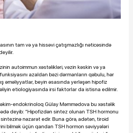
asının tam və ya hissəvi çatışmazlığı nəticəsində
eyilir.
inin autoimmun xəstəlikləri, vəzin kəskin və ya
n funksiyasını azaldan bəzi dərmanların qəbulu, hər
ş əməliyyatlar, beyin əsasında yerləşən hipofiz
təliyin etiologiyasında irsi faktorlar da istisna edilmir.
ki, Həkim-endokrinoloq Gülay Məmmədova bu xəstəlik
ədə deyib: “Hipofizdən sintez olunan TSH hormonu
sintezinə nəzarət edir. Buna görə, adətən, tiroid
diyini bilmək üçün qandan TSH hormon səviyyələri