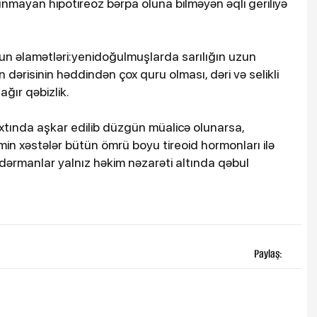
unmayan hipotireoz bərpa oluna bilməyən əqli geriliyə
n əlamətləri:yenidoğulmuşlarda sarılığın uzun
ərisinin həddindən çox quru olması, dəri və selikli
ğır qəbizlik.
axtında aşkar edilib düzgün müalicə olunarsa,
min xəstələr bütün ömrü boyu tireoid hormonları ilə
 dərmanlar yalnız həkim nəzarəti altında qəbul
Paylaş: