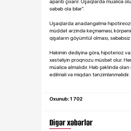
aparıb çıxarır. Uşaqlarda müalicə ol
səbəb ola bilər”.
Uşaqlarda anadangəlmə hipotireozu
müddət ərzində keçməməsi, körpənin d
qişaların göyümtül olması, səbəbsiz a
Həkimin dediyinə görə, hipoterioz v
xəstəliyin proqnozu müsbət olur. Hə
müalicə almalıdır. Həb şəklində olan
edilməli və miqdarı tənzimlənməlidir.
Oxunub: 1 702
Digər xəbərlər