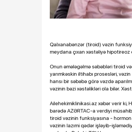
Qalxanabənzər (tiroid) vəzin funksiy
meydana çıxan xəstəliyə hipotireoz d
Onun əmələgəlmə səbəbləri tiroid vəz
yarımkəskin iltihabı prosesləri, vəzi
hansı bir səbəbə görə vəzdə aparılmı
vəzinin bəzi xəstəlikləri ola bilər. Xəs
Ailehekimiklinikasi.az xəbər verir 
barədə AZƏRTAC-a verdiyi müsahib
tiroid vəzinin funksiyasına - hormon 
vəzinin lazımi qədər işləyib-işləmə