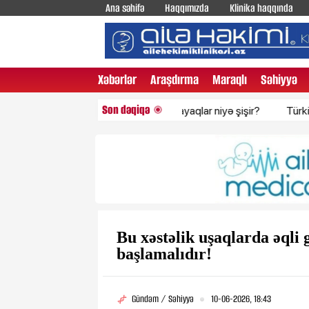
Ana səhifə
Haqqımızda
Klinika haqqında
Xəbərlər
Araşdırma
Maraqlı
Səhiyyə
Son dəqiqə
İsti havalarda ayaqlar niyə şişir?
Türkiyədən Qara
Bu xəstəlik uşaqlarda əqli 
başlamalıdır!
Gündəm / Səhiyyə
10-06-2026, 18:43