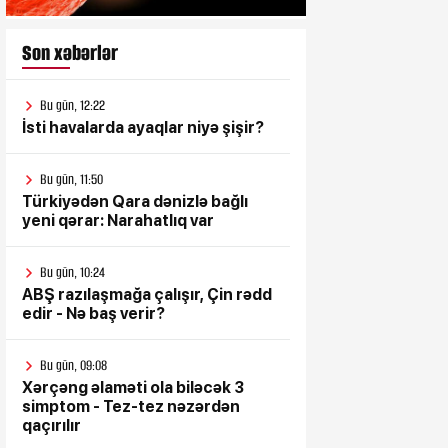
Son xəbərlər
Bu gün, 12:22
İsti havalarda ayaqlar niyə şişir?
Bu gün, 11:50
Türkiyədən Qara dənizlə bağlı
yeni qərar: Narahatlıq var
Bu gün, 10:24
ABŞ razılaşmağa çalışır, Çin rədd
edir - Nə baş verir?
Bu gün, 09:08
Xərçəng əlaməti ola biləcək 3
simptom - Tez-tez nəzərdən
qaçırılır