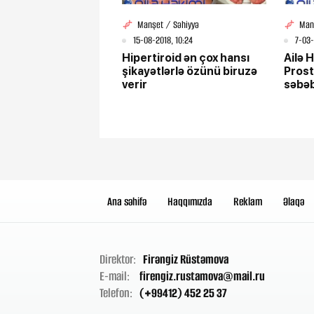
Manşet / Səhiyyə
Man
15-08-2018, 10:24
7-03-
Hipertiroid ən çox hansı
Ailə H
şikayətlərlə özünü biruzə
Prost
verir
səbəb
Ana səhifə
Haqqımızda
Reklam
Əlaqə
Direktor:
Firəngiz Rüstəmova
E-mail:
firengiz.rustamova@mail.ru
Telefon:
(+99412) 452 25 37