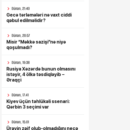
Dünən, 21:40
Gecə tərləmələri nə vaxt ciddi
qəbul edilməlidir?
Dünən, 20:57
Misir “Məkkə sazişi”nə niyə
qoşulmadı?
Dünən, 19:38
Rusiya Xəzərdə bunun olmasını
istəyir, 4 ölkə təsdiqləyib –
Əraqçi
Dünən, 17:41
Kiyev üçün təhlükəli ssenari:
Qərbin 3 seçimi var
Dünən, 15:01
Ürəyin zəif olub-olmadığını necə