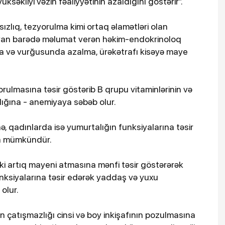
ksəkliyi vəzin fəaliyyətinin azaldığını göstərir”.
alsızlıq, tezyorulma kimi ortaq əlamətləri olan
yan barədə məlumat verən həkim-endokrinoloq
da və vurğusunda azalma, ürəkətrafı kisəyə maye
rulmasına təsir göstərib B qrupu vitaminlərinin və
ığına - anemiyaya səbəb olur.
nə, qadınlarda isə yumurtalığın funksiyalarına təsir
a mümkündür.
 artıq mayeni atmasına mənfi təsir göstərərək
nksiyalarına təsir edərək yaddaş və yuxu
olur.
n çatışmazlığı cinsi və boy inkişafının pozulmasına