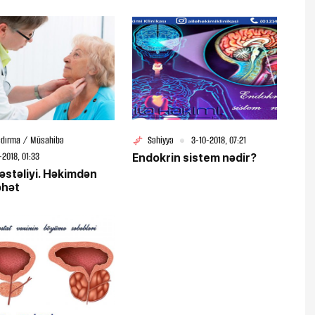
şdırma / Müsahibə
Səhiyyə
3-10-2018, 07:21
-2018, 01:33
Endokrin sistem nədir?
əstəliyi. Həkimdən
əhət