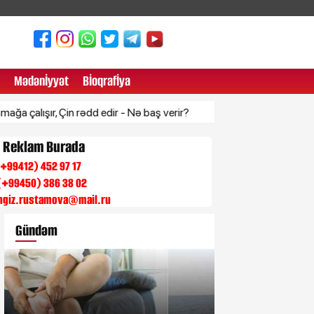
Mədənİyyət
Bİoqrafİya
r, Çin rədd edir - Nə baş verir?
Xərçəng əlaməti ola biləcək 3 
n Reklam Burada
 (+99412) 452 97 17
(+99450) 386 38 02
engiz.rustamova@mail.ru
Gündəm