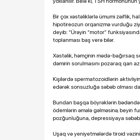
yoxlanılır. Belə ki, TSH hormonunun yü
Bir çox xəstəliklərlə ümumi zəiflik, h
hipotireozun orqanizmə vurduğu zi
deyib: “Ürəyin “motor” funksiyasın
toplanması baş verə bilər.
Xəstəlik, həmçinin mədə-bağırsaq so
dəmirin sorulmasını pozaraq qan azl
Kişilərdə spermatozoidlərin aktivliyi
edərək sonsuzluğa səbəb olması d
Bundan başqa böyrəklərin bədəndəki
ödemlərin əmələ gəlməsinə, beyin fu
pozğunluğuna, depressiyaya səbəb 
Uşaq və yeniyetmələrdə tiroid vəzini