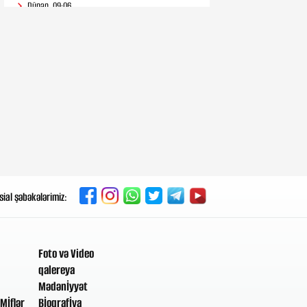
Dünən, 09:06
Az yuxu yatanlar daha çox
infarkt və insult keçirir?
7-08-2026, 21:10
Gecələr çığırmaq və əl-qol atmaq
təhlükəli xəstəliyin əlaməti ola
bilər
7-08-2026, 20:25
“Məkkə sazişi”: Bu ölkələrə mesaj
verildi
sial şəbəkələrimiz:
7-08-2026, 19:32
Miqrant qalmaqalının
pərdəarxası: Niyə İspaniyanın
Afrikada torpaqları var?
Foto və Video
qalereya
Mədənİyyət
7-08-2026, 18:46
Mİflər
Bİoqrafİya
Hansı idman növləri bel üçün