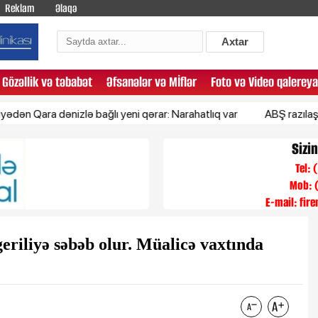
Reklam
Əlaqə
Axtar
Gözəllik və təbabət
Əfsanələr və Mİflər
Foto və Video qalereya
 dənizlə bağlı yeni qərar: Narahatlıq var
ABŞ razılaşmağa çalışı
Sizi
Tel:
Mob: 
E-mail:
fir
geriliyə səbəb olur. Müalicə vaxtında