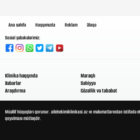
Ana səhifə
Haqqımızda
Reklam
Əlaqə
Sosial şəbəkələrimiz:
Klinika haqqında
Maraqlı
Xəbərlər
Səhiyyə
Araşdırma
Gözəllik və təbabət
Müəllif hüquqları qorunur. ailehekimiklinikasi.az-ın məlumatlarından istifadə e
qoyulması mütləqdir.