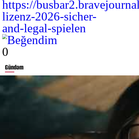
https://busbar2.bravejourna
lizenz-2026-sicher-
and-legal-spielen
0
Gündəm