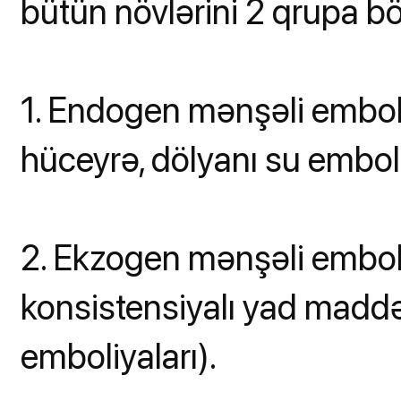
bütün növlərini 2 qrupa bö
1. Endogen mənşəli emboll
hüceyrə, dölyanı su emboli
2. Ekzogen mənşəli emboll
konsistensiyalı yad maddəl
emboliyaları).