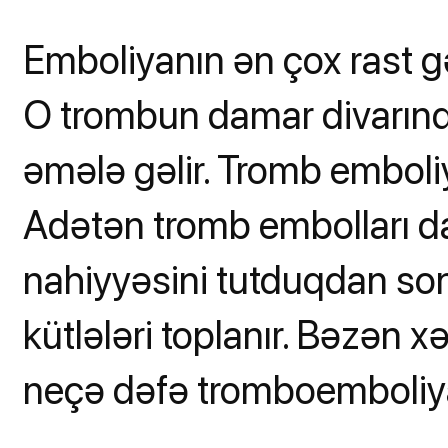
Emboliyanın ən çox rast g
O trombun damar divarın
əmələ gəlir. Tromb emboliya
Adətən tromb embolları 
nahiyyəsini tutduqdan son
kütlələri toplanır. Bəzən xə
neçə dəfə tromboemboliya