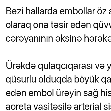
Bəzi hallarda embollar öz 
olaraq ona təsir edən qüv
cərəyanının əksinə hərəkət
Ürəkdə qulaqcıqarası və y
qüsurlu olduqda böyük qan
edən embol ürəyin sağ hi
aoreta vasitəsilə arterial s