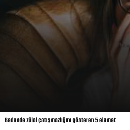
Bədəndə zülal çatışmazlığını göstərən 5 əlamət