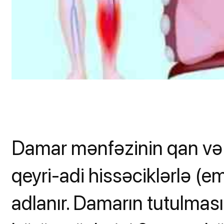
Damar mənfəzinin qan və ya
qeyri-adi hissəciklərlə (e
adlanır. Damarın tutulmas