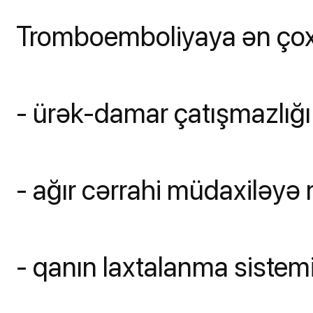
Tromboemboliyaya ən çox 
- ürək-damar çatışmazlığı
- ağır cərrahi müdaxiləyə
- qanın laxtalanma sistem