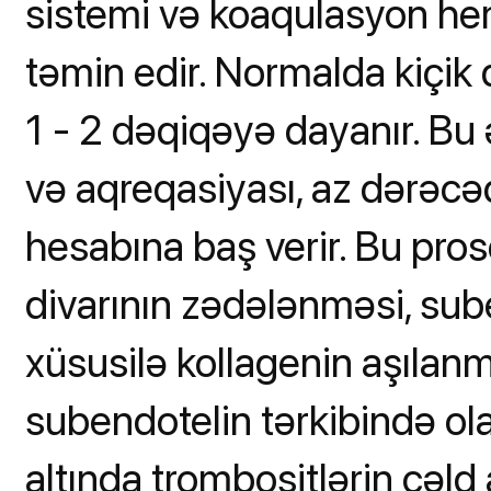
sistemi və koaqulasyon hem
təmin edir. Normalda kiçi
1 - 2 dəqiqəyə dayanır. Bu
və aqreqasiyası, az dərəcə
hesabına baş verir. Bu pro
divarının zədələnməsi, sub
xüsusilə kollagenin aşılanm
subendotelin tərkibində ola
altında trombositlərin cəld