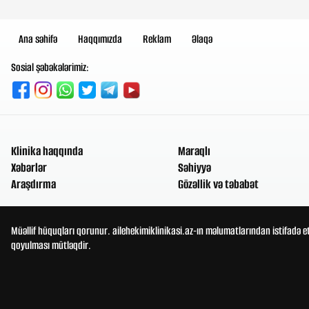
Ana səhifə
Haqqımızda
Reklam
Əlaqə
Sosial şəbəkələrimiz:
Klinika haqqında
Maraqlı
Xəbərlər
Səhiyyə
Araşdırma
Gözəllik və təbabət
Müəllif hüquqları qorunur. ailehekimiklinikasi.az-ın məlumatlarından istifadə e
qoyulması mütləqdir.