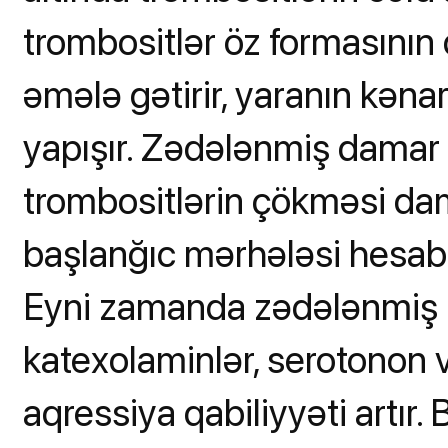
trombositlər öz formasının də
əmələ gətirir, yaranın kənar
yapışır. Zədələnmiş damar 
trombositlərin çökməsi d
başlanğıc mərhələsi hesab 
Eyni zamanda zədələnmiş h
katexolaminlər, serotonon 
aqressiya qabiliyyəti artır