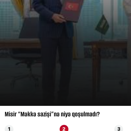
Misir “Məkkə sazişi”nə niyə qoşulmadı?
1
2
3