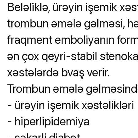
Beləliklə, ürəyin işemik xə
trombun əmələ gəlməsi, 
fraqment emboliyanın form
ən çox qeyri-stabil stenoka
xəstələrdə bvaş verir.
Trombun əmələ gəlməsində r
- ürəyin işemik xəstəlikləri
- hiperlipidemiya
- şəkərli diabet