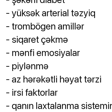
- yüksək arterial təzyiq
- trombögen amillər
- siqaret çəkmə
- mənfi emosiyalar
- piylənmə
- az hərəkətli həyat tərzi
- irsi faktorlar
- qanın laxtalanma sistemi