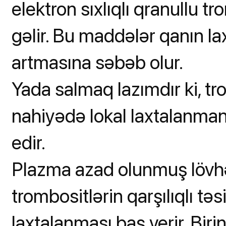
elektron sıxlıqlı qranullu 
gəlir. Bu maddələr qanın la
artmasına səbəb olur.
Yada salmaq lazımdır ki, t
nahiyədə lokal laxtalanmanı
edir.
Plazma azad olunmuş lövhə
trombositlərin qarşılıqlı tə
laxtalanması baş verir. Bir