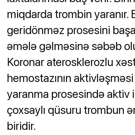
miqdarda trombin yaranır. B
geridönməz prosesini başa ç
əmələ gəlməsinə səbəb olu
Koronar aterosklerozlu xə
hemostazının aktivləşməsi 
yaranma prosesində aktiv iş
çoxsaylı qüsuru trombun ə
biridir.