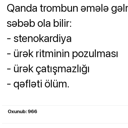
Qanda trombun əmələ gəlmə
səbəb ola bilir:
- stenokardiya
- ürək ritminin pozulması
- ürək çatışmazlığı
- qəfləti ölüm.
Oxunub: 966