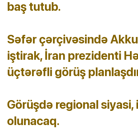
baş tutub.
Səfər çərçivəsində Akku
iştirak, İran prezidenti H
üçtərəfli görüş planlaşdırı
Görüşdə regional siyasi,
olunacaq.