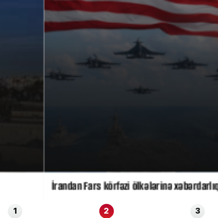
İrandan Fars körfəzi ölkələrinə xəbərdarlıq: ABŞ hücu
1
2
3