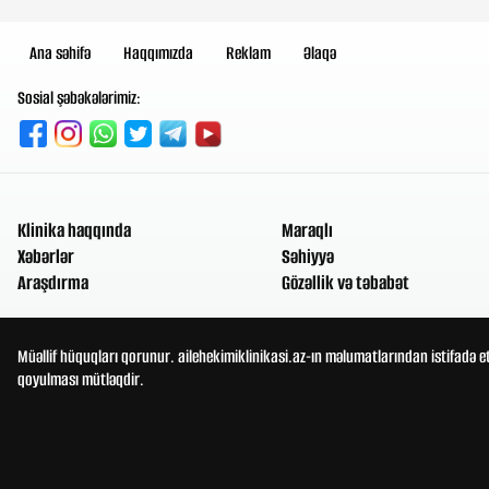
Ana səhifə
Haqqımızda
Reklam
Əlaqə
Sosial şəbəkələrimiz:
Klinika haqqında
Maraqlı
Xəbərlər
Səhiyyə
Araşdırma
Gözəllik və təbabət
Müəllif hüquqları qorunur. ailehekimiklinikasi.az-ın məlumatlarından istifadə e
qoyulması mütləqdir.