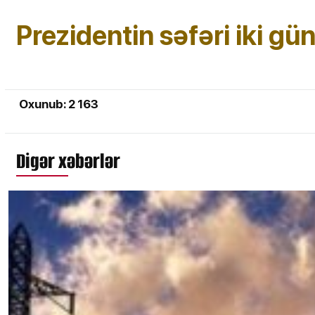
Prezidentin səfəri iki g
Oxunub: 2 163
Digər xəbərlər