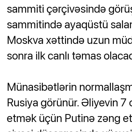
sammiti çərçivəsində görü
sammitində ayaqüstü sala
Moskva xəttində uzun müd
sonra ilk canlı təmas olaca
Münasibətlərin normallaşm
Rusiya görünür. Əliyevin 7
etmək üçün Putinə zəng et