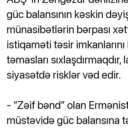
güc balansının kəskin də
münasibətlərin bərpası xətt
istiqaməti təsir imkanlarını
təmasları sıxlaşdırmaqdır, l
siyasətdə risklər vəd edir.
- “Zəif bənd” olan Erməni
müstəvidə güc balansına təs