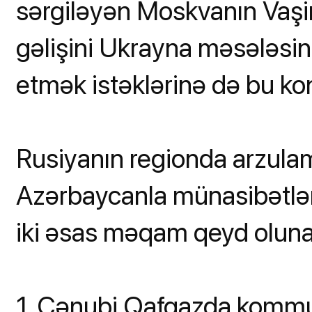
sərgiləyən Moskvanın Vaş
gəlişini Ukrayna məsələsi
etmək istəklərinə də bu k
Rusiyanın regionda arzulam
Azərbaycanla münasibətlər
iki əsas məqam qeyd oluna 
1. Cənubi Qafqazda kommu