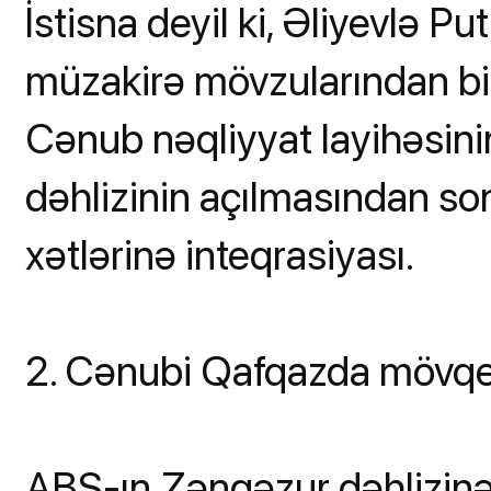
İstisna deyil ki, Əliyevlə 
müzakirə mövzularından bi
Cənub nəqliyyat layihəsinin
dəhlizinin açılmasından s
xətlərinə inteqrasiyası.
2. Cənubi Qafqazda mövqe
ABŞ-ın Zəngəzur dəhlizinə