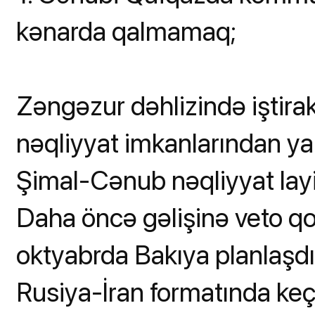
kənarda qalmamaq;
Zəngəzur dəhlizində iştira
nəqliyyat imkanlarından yar
Şimal-Cənub nəqliyyat lay
Daha öncə gəlişinə veto q
oktyabrda Bakıya planlaşdı
Rusiya-İran formatında keç