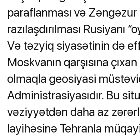
paraflanması və Zəngəzur 
razılaşdırılması Rusiyanı “
Və təzyiq siyasətinin də eff
Moskvanın qarşısına çıxan
olmaqla geosiyasi müstəvi
Administrasiyasıdır. Bu si
vəziyyətdən daha az zərər
layihəsinə Tehranla müqay