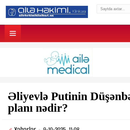
Əliyevlə Putinin Düşənb
planı nədir?
Xəbərlər
9-10-2025, 11:08