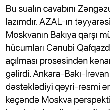
Bu sualın cavabını Zəngəzu
lazımdır. AZAL-ın təyyarəs
Moskvanın Bakıya qarşı müx
hücumları Cənubi Qafqazd
açılması prosesindən kənard
gəlirdi. Ankara-Bakı-İrəva
dəstəklədiyi qeyri-rəsmi 
keçəndə Moskva perspekti