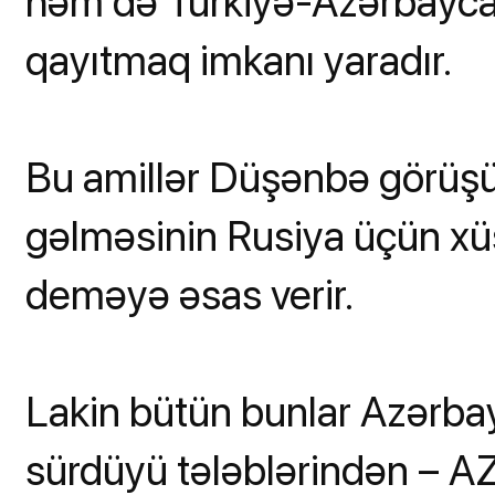
həm də Türkiyə-Azərbayca
qayıtmaq imkanı yaradır.
Bu amillər Düşənbə görüşün
gəlməsinin Rusiya üçün xü
deməyə əsas verir.
Lakin bütün bunlar Azərbay
sürdüyü tələblərindən – AZ