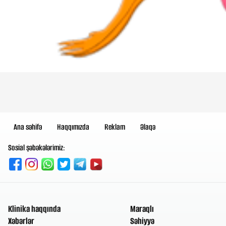
Ana səhifə
Haqqımızda
Reklam
Əlaqə
Sosial şəbəkələrimiz:
Klinika haqqında
Maraqlı
Xəbərlər
Səhiyyə