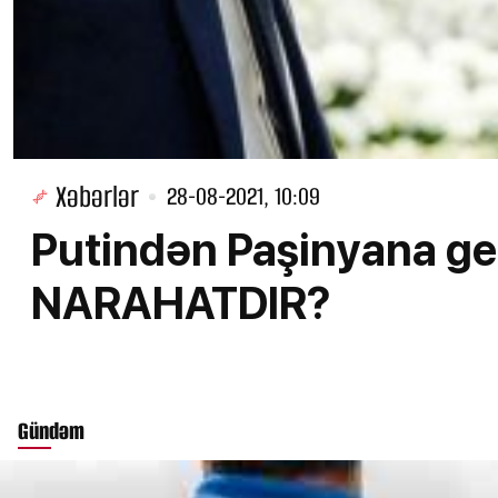
Xəbərlər
28-08-2021, 10:09
Putindən Paşinyana gec
NARAHATDIR?
Gündəm