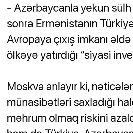
- Azərbaycanla yekun sülh
sonra Ermənistanın Türkiyə 
Avropaya çıxış imkanı əldə
ölkəyə yatırdığı “siyasi inve
Moskva anlayır ki, nəticələ
münasibətləri saxladığı h
məhrum olmaq riskini azalda