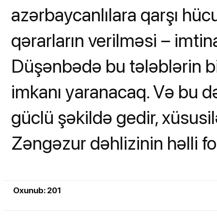
azərbaycanlılara qarşı hücu
qərarların verilməsi – imtin
Düşənbədə bu tələblərin b
imkanı yaranacaq. Və bu də
güclü şəkildə gedir, xüsusi
Zəngəzur dəhlizinin həlli f
Oxunub: 201