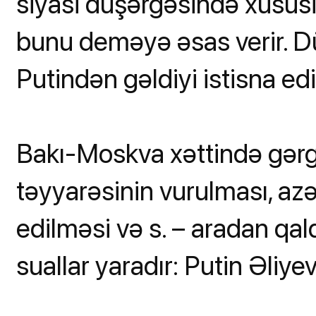
siyasi düşərgəsində xüsus
bunu deməyə əsas verir. D
Putindən gəldiyi istisna ed
Bakı-Moskva xəttində gərgi
təyyarəsinin vurulması, az
edilməsi və s. – aradan qal
suallar yaradır: Putin Əliye