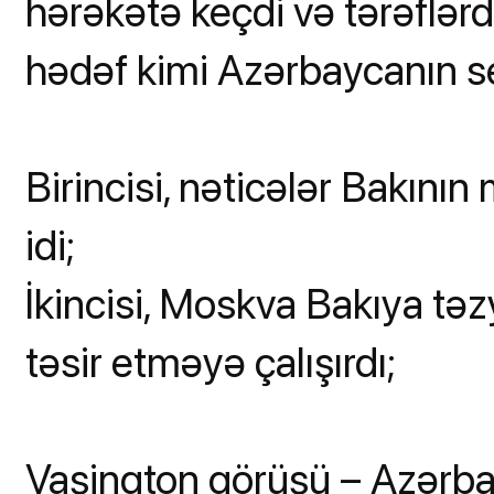
hərəkətə keçdi və tərəflərd
hədəf kimi Azərbaycanın se
Birincisi, nəticələr Bakını
idi;
İkincisi, Moskva Bakıya tə
təsir etməyə çalışırdı;
Vaşinqton görüşü – Azərba