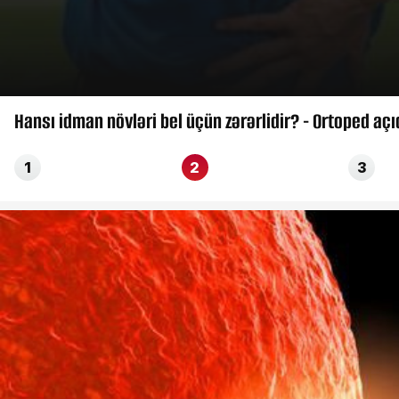
Hansı idman növləri bel üçün zərərlidir? - Ortoped açı
1
2
3