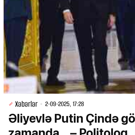
Xəbərlər
2-09-2025, 17:28
Əliyevlə Putin Çində g
zamanda… – Politoloq