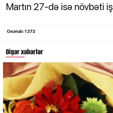
Martın 27-də isə növbəti i
Oxunub: 1 272
Digər xəbərlər