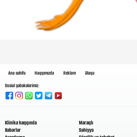
Ana səhifə
Haqqımızda
Reklam
Əlaqə
Sosial şəbəkələrimiz:
Klinika haqqında
Maraqlı
Xəbərlər
Səhiyyə