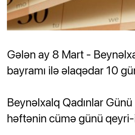
Gələn ay 8 Mart - Beynəlx
bayramı ilə əlaqədar 10 gü
Beynəlxalq Qadınlar Günü m
həftənin cümə günü qeyri-