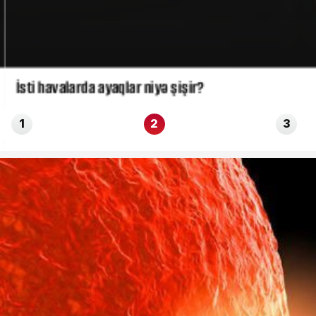
İsti havalarda ayaqlar niyə şişir?
1
2
3