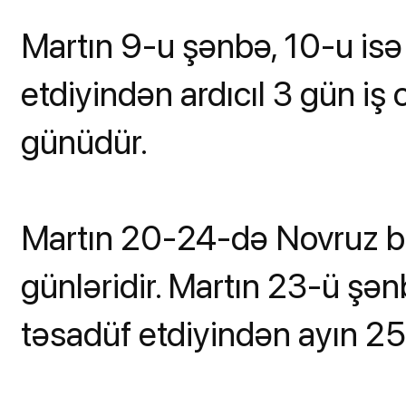
Martın 9-u şənbə, 10-u is
etdiyindən ardıcıl 3 gün iş 
günüdür.
Martın 20-24-də Novruz ba
günləridir. Martın 23-ü şə
təsadüf etdiyindən ayın 25