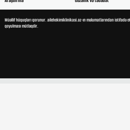
Araşdırma
Gözəllik və təbabət
Müəllif hüquqları qorunur. ailehekimiklinikasi.az-ın məlumatlarından istifadə e
qoyulması mütləqdir.