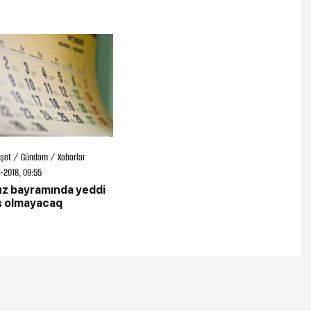
şet / Gündəm / Xəbərlər
-2018, 09:55
z bayramında yeddi
ş olmayacaq