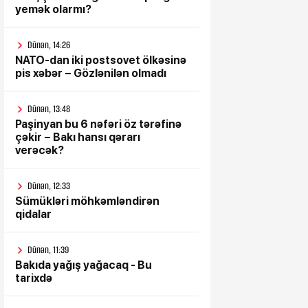
yemək olarmı?
Dünən, 14:26
NATO-dan iki postsovet ölkəsinə
pis xəbər – Gözlənilən olmadı
Dünən, 13:48
Paşinyan bu 6 nəfəri öz tərəfinə
çəkir – Bakı hansı qərarı
verəcək?
Dünən, 12:33
Sümükləri möhkəmləndirən
qidalar
Dünən, 11:39
Bakıda yağış yağacaq - Bu
tarixdə