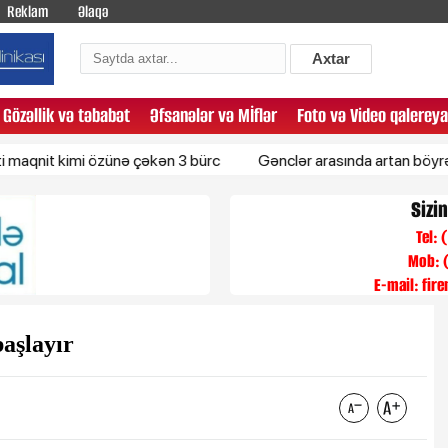
Reklam
Əlaqə
Axtar
Gözəllik və təbabət
Əfsanələr və Mİflər
Foto və Video qalereya
kimi özünə çəkən 3 bürc
Gənclər arasında artan böyrək xərçən
Sizi
Tel:
Mob: 
E-mail:
fir
başlayır