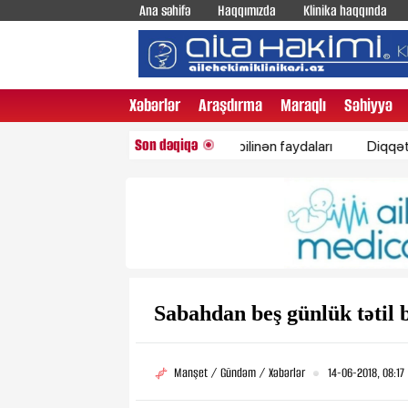
Ana səhifə
Haqqımızda
Klinika haqqında
Xəbərlər
Araşdırma
Maraqlı
Səhiyyə
Son dəqiqə
Qaragilənin az bilinən faydaları
Diqqəti maqnit 
Sabahdan beş günlük tətil 
Manşet / Gündəm / Xəbərlər
14-06-2018, 08:17