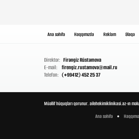
Ana səhifə
Haqqımızda
Reklam
Əlaqə
Direktor:
Firəngiz Rüstəmova
E-mail:
firengiz.rustamova@mail.ru
Telefon:
(+99412) 452 25 37
Müəllif hüquqları qorunur. ailehekimiklinikasi.az-ın məl
Ana səhifə
Haqqımı