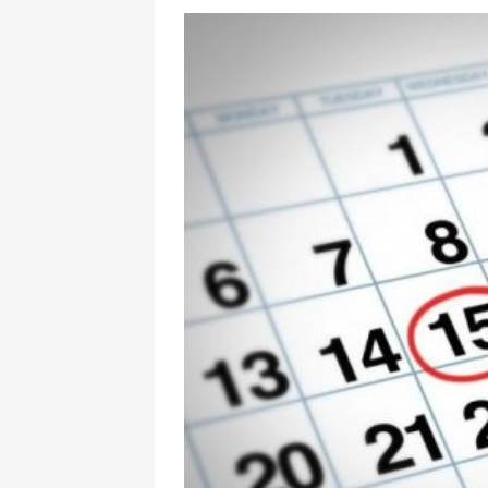
Dırnaqlardakı
problemlərini