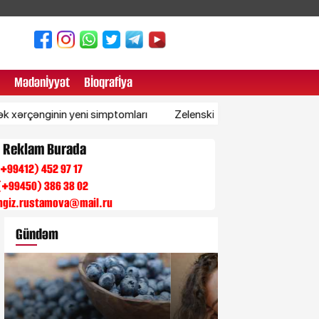
Mədənİyyət
Bİoqrafİya
ginin yeni simptomları
Zelenski Azərbaycana təşəkkür etdi
n Reklam Burada
 (+99412) 452 97 17
(+99450) 386 38 02
engiz.rustamova@mail.ru
Gündəm