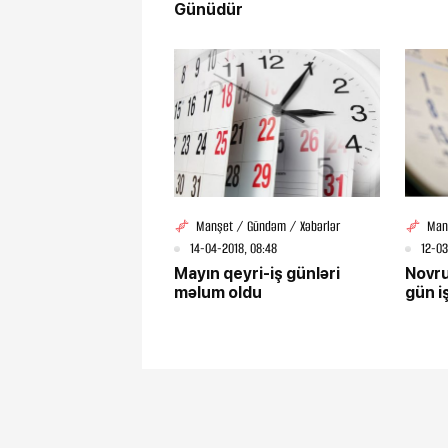
Günüdür
Manşet / Gündəm / Xəbərlər
Man
14-04-2018, 08:48
12-03
Mayın qeyri-iş günləri
Novru
məlum oldu
gün i