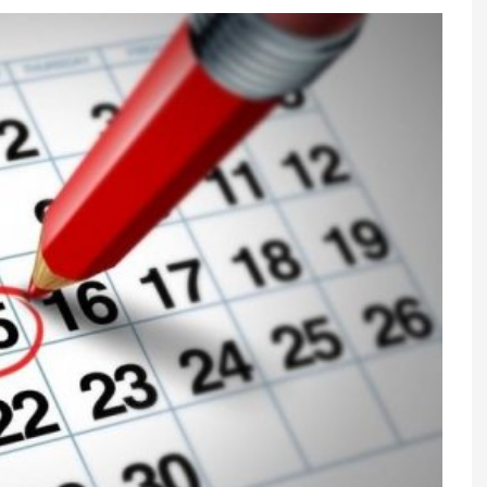
 bu xətlər ürək
Qaragilənin az bilinən faydaları
 göstərə bilər