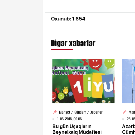
Oxunub: 1 654
Digər xəbərlər
Manşet / Gündəm / Xəbərlər
Man
1-06-2018, 09:06
28-05
Bu gün Uşaqların
Azər
Beynəlxalq Müdafiəsi
Cümhu