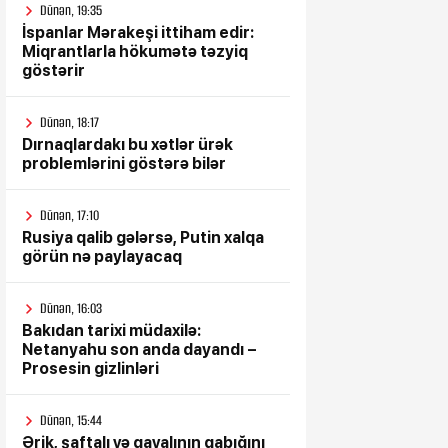
Dünən, 19:35
İspanlar Mərakeşi ittiham edir:
Miqrantlarla hökumətə təzyiq
göstərir
Dünən, 18:17
Dırnaqlardakı bu xətlər ürək
problemlərini göstərə bilər
Dünən, 17:10
Rusiya qalib gələrsə, Putin xalqa
görün nə paylayacaq
Dünən, 16:03
Bakıdan tarixi müdaxilə:
Netanyahu son anda dayandı –
Prosesin gizlinləri
Dünən, 15:44
Ərik, şaftalı və gavalının qabığını