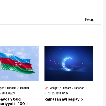
Paylaş:
şet / Gündəm / Xəbərlər
Manşet / Gündəm / Xəbərlər
-2018, 09:03
17-05-2018, 07:37
baycan Xalq
Ramazan ayı başlayıb
riyyəti - 100 il