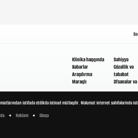
So
Klinika haqqında
Səhiyyə
Xəbərlər
Gözəllik və
Araşdırma
təbabət
Maraqlı
Əfsanələr və 
umatlarından istifadə etdikdə istinad mütləqdir. Məlumat internet səhifələrində is
zda
Reklam
Əlaqə