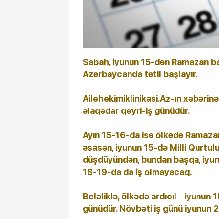
Sabah, iyunun 15-dən Ramazan bay
Azərbaycanda tətil başlayır.
Ailehekimiklinikasi.Az-ın xəbərinə
əlaqədar qeyri-iş günüdür.
Ayın 15-16-da isə ölkədə Ramaza
əsasən, iyunun 15-də Milli Qurtu
düşdüyündən, bundan başqa, iyun
18-19-da da iş olmayacaq.
Beləliklə, ölkədə ardıcıl - iyunun 1
günüdür. Növbəti iş günü iyunun 