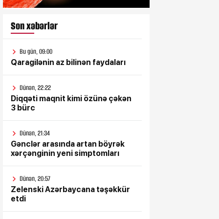
Son xəbərlər
Bu gün, 09:00
Qaragilənin az bilinən faydaları
Dünən, 22:22
Diqqəti maqnit kimi özünə çəkən
3 bürc
Dünən, 21:34
Gənclər arasında artan böyrək
xərçənginin yeni simptomları
Dünən, 20:57
Zelenski Azərbaycana təşəkkür
etdi