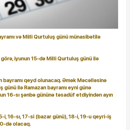
ramı və Milli Qurtuluş günü münasibətilə
 görə, iyunun 15-də Milli Qurtuluş günü ilə
n bayramı qeyd olunacaq. Əmək Məcəlləsinə
luş günü ilə Ramazan bayramı eyni günə
un 16-sı şənbə gününə təsadüf etdiyindən ayın
5-i, 16-sı, 17-si (bazar günü), 18-i, 19-u qeyri-iş
20-də olacaq.