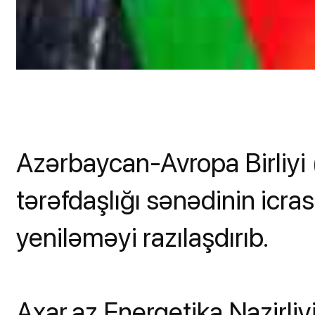
Azərbaycan-Avropa Birliyi (
tərəfdaşlığı sənədinin icrası
yeniləməyi razılaşdırıb.
Axar.az Energetika Nazirliy