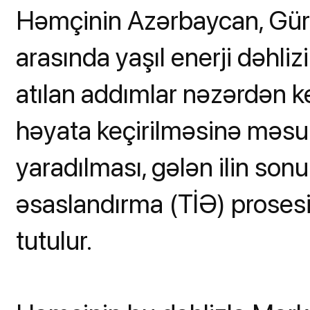
Həmçinin Azərbaycan, Gür
arasında yaşıl enerji dəhliz
atılan addımlar nəzərdən keçir
həyata keçirilməsinə məsul
yaradılması, gələn ilin sonu
əsaslandırma (TİƏ) prosesi
tutulur.