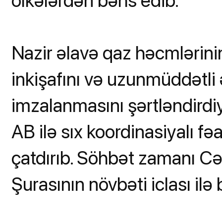
ölkələrdən bəhs edib.
Nazir əlavə qaz həcmlərinin
inkişafını və uzunmüddətli
imzalanmasını şərtləndirdi
AB ilə sıx koordinasiyalı fə
çatdırıb. Söhbət zamanı C
Şurasının növbəti iclası ilə 