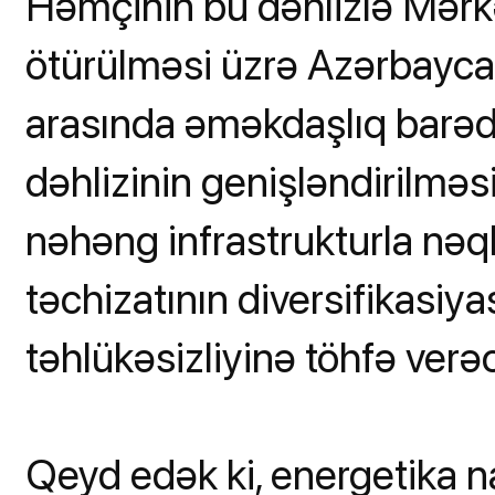
Həmçinin bu dəhlizlə Mərkə
ötürülməsi üzrə Azərbayca
arasında əməkdaşlıq barədə
dəhlizinin genişləndirilməs
nəhəng infrastrukturla nəql
təchizatının diversifikasiya
təhlükəsizliyinə töhfə verə
Qeyd edək ki, energetika n