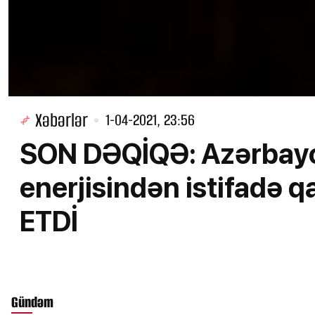
Xəbərlər
1-04-2021, 23:56
SON DƏQİQƏ: Azərbayc
enerjisindən istifadə 
ETDİ
Gündəm