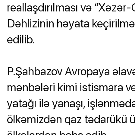
reallaşdırılması və “Xəzər-
Dəhlizinin həyata keçirilm
edilib.
P.Şahbazov Avropaya əla
mənbələri kimi istismara v
yatağı ilə yanaşı, işlənməd
ölkəmizdən qaz tədarükü 