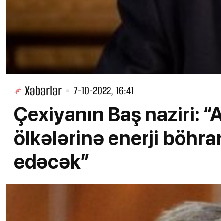
Xəbərlər
7-10-2022, 16:41
Çexiyanın Baş naziri: 
ölkələrinə enerji böh
edəcək”