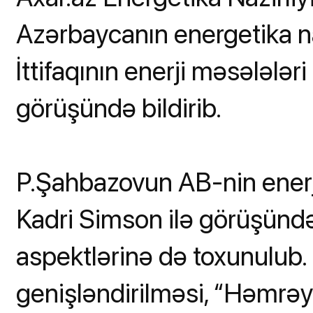
Azərbaycanın energetika n
İttifaqının enerji məsələlər
görüşündə bildirib.
P.Şahbazovun AB-nin enerji
Kadri Simson ilə görüşündə
aspektlərinə də toxunulub
genişləndirilməsi, “Həmrə