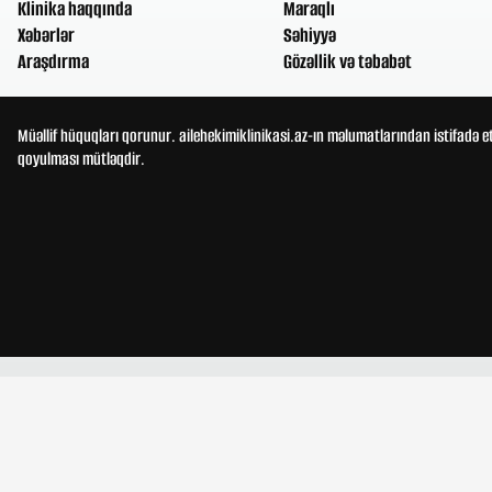
Klinika haqqında
Maraqlı
Xəbərlər
Səhiyyə
Araşdırma
Gözəllik və təbabət
Müəllif hüquqları qorunur. ailehekimiklinikasi.az-ın məlumatlarından istifadə e
qoyulması mütləqdir.