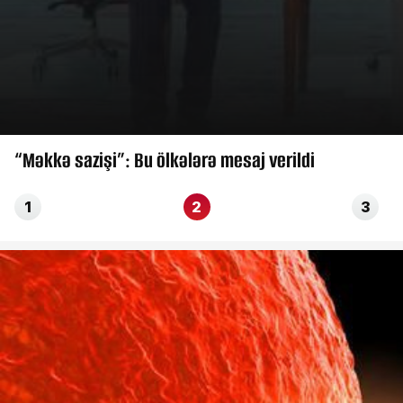
“Məkkə sazişi”: Bu ölkələrə mesaj verildi
1
2
3