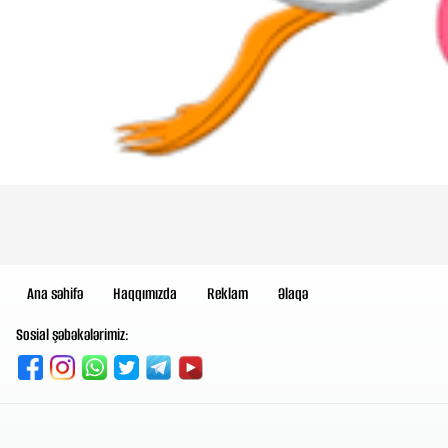
Ana səhifə
Haqqımızda
Reklam
Əlaqə
Sosial şəbəkələrimiz: