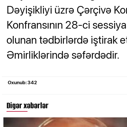
Dəyişikliyi üzrə Çərçivə Ko
Konfransının 28-ci sessiya
olunan tədbirlərdə iştirak
Əmirliklərində səfərdədir.
Oxunub: 342
Digər xəbərlər