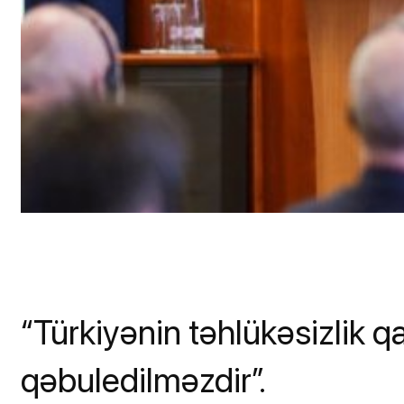
“Türkiyənin təhlükəsizlik q
qəbuledilməzdir”.