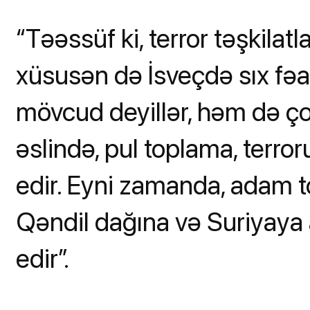
“Təəssüf ki, terror təşkilat
xüsusən də İsveçdə sıx fəal
mövcud deyillər, həm də çox
əslində, pul toplama, terro
edir. Eyni zamanda, adam to
Qəndil dağına və Suriyaya 
edir”.