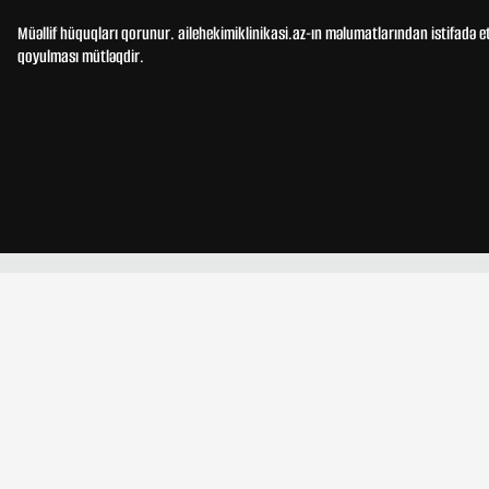
Müəllif hüquqları qorunur. ailehekimiklinikasi.az-ın məlumatlarından istifadə e
qoyulması mütləqdir.