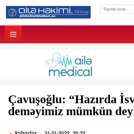
Çavuşoğlu: “Hazırda İs
deməyimiz mümkün deyi
Xəbərlər
31-01-2023, 20:23