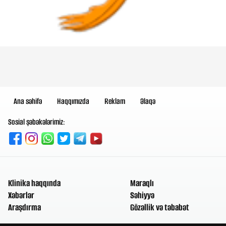
Ana səhifə
Haqqımızda
Reklam
Əlaqə
Sosial şəbəkələrimiz:
Klinika haqqında
Maraqlı
Xəbərlər
Səhiyyə
Araşdırma
Gözəllik və təbabət