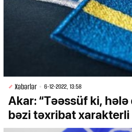
Xəbərlər
6-12-2022, 13:58
Akar: “Təəssüf ki, hələ
bəzi təxribat xarakterl