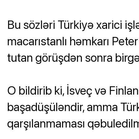
Bu sözləri Türkiyə xarici i
macarıstanlı həmkarı Peter
tutan görüşdən sonra birg
O bildirib ki, İsveç və Finla
başadüşüləndir, amma Türki
qarşılanmaması qəbuledilm