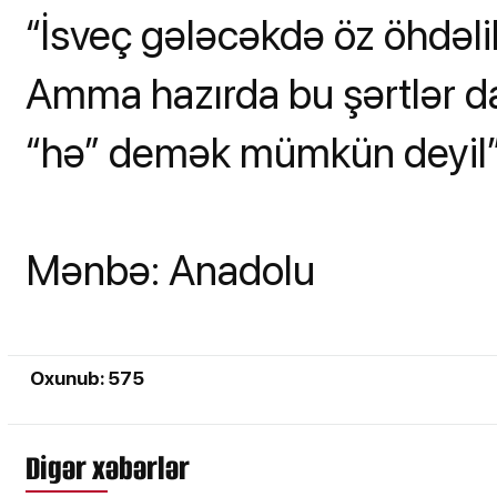
“İsveç gələcəkdə öz öhdəlikl
Amma hazırda bu şərtlər d
“hə” demək mümkün deyil”
Mənbə: Anadolu
Oxunub: 575
Digər xəbərlər