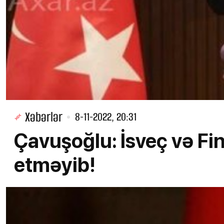
Xəbərlər
8-11-2022, 20:31
Çavuşoğlu: İsveç və Fin
etməyib!