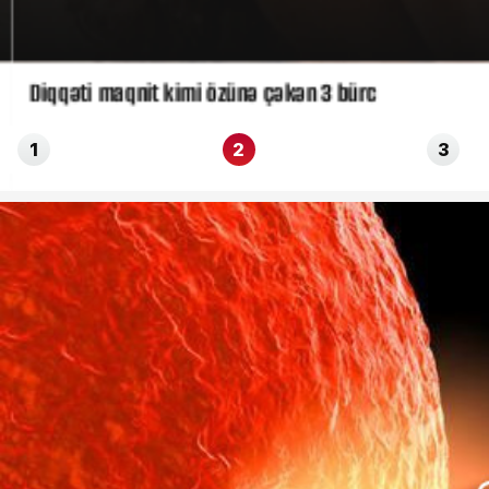
Diqqəti maqnit kimi özünə çəkən 3 bürc
1
2
3