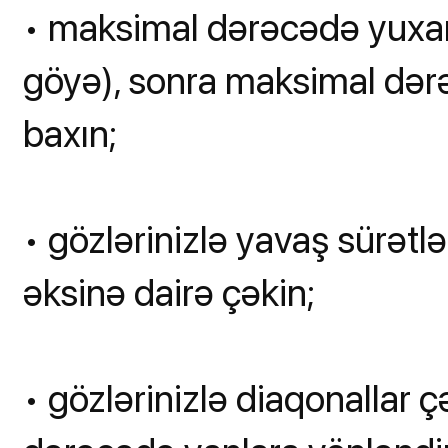
• maksimal dərəcədə yuxar
göyə), sonra maksimal dərə
baxın;
• gözlərinizlə yavaş sürətl
əksinə dairə çəkin;
• gözlərinizlə diaqonallar ç