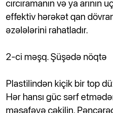
cırcıramanın və ya arının 
effektiv hərəkət qan dövran
əzələlərini rahatladır.
2-ci məşq. Şüşədə nöqtə
Plastilindən kiçik bir top d
Hər hansı güc sərf etməd
məsafəyə çəkilin. Pəncərə