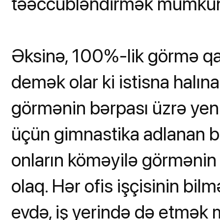
təəccübləndirmək mümkün 
Əksinə, 100%-lik görmə qab
demək olar ki istisna halın
görmənin bərpası üzrə yeni 
üçün gimnastika adlanan bə
onların köməyilə görmənin 
olaq. Hər ofis işçisinin bil
evdə, iş yerində də etmək