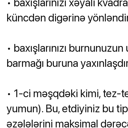
• baxışlarınızı xəyali kvadr
küncdən digərinə yönləndir
• baxışlarınızı burnunuzun
barmağı buruna yaxınlaşdırd
• 1-ci məşqdəki kimi, tez-t
yumun). Bu, etdiyiniz bu t
əzələlərini maksimal dərəc