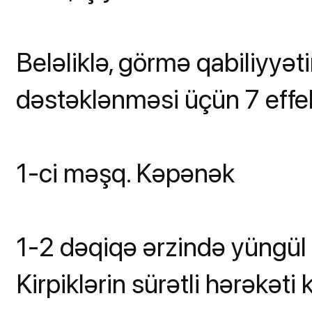
Beləliklə, görmə qabiliyyəti
dəstəklənməsi üçün 7 effe
1-ci məşq. Kəpənək
1-2 dəqiqə ərzində yüngül v
Kirpiklərin sürətli hərəkəti