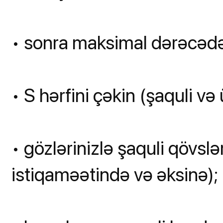
• sonra maksimal dərəcədə
• S hərfini çəkin (şaquli və
• gözlərinizlə şaquli qövslə
istiqaməətində və əksinə);