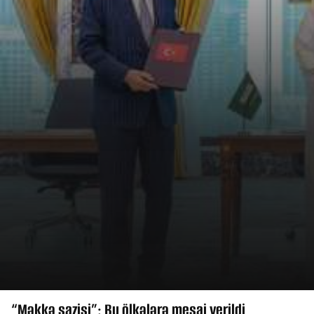
“Məkkə sazişi”: Bu ölkələrə mesaj verildi