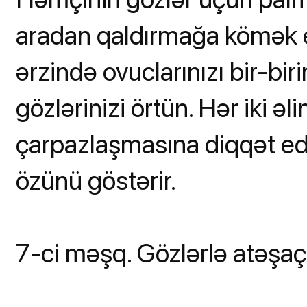
aradan qaldırmağa kömək e
ərzində ovuclarınızı bir-biri
gözlərinizi örtün. Hər iki ə
çarpazlaşmasına diqqət edi
özünü göstərir.
7-ci məşq. Gözlərlə atəşaç