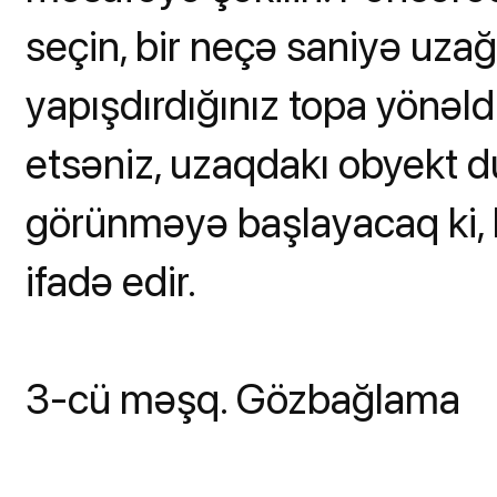
seçin, bir neçə saniyə uzağ
yapışdırdığınız topa yönəl
etsəniz, uzaqdakı obyekt d
görünməyə başlayacaq ki, 
ifadə edir.
3-cü məşq. Gözbağlama