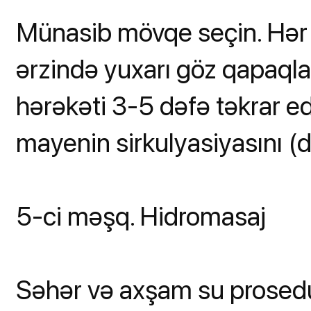
Münasib mövqe seçin. Hər ə
ərzində yuxarı göz qapaqla
hərəkəti 3-5 dəfə təkrar ed
mayenin sirkulyasiyasını (dö
5-ci məşq. Hidromasaj
Səhər və axşam su prosedur