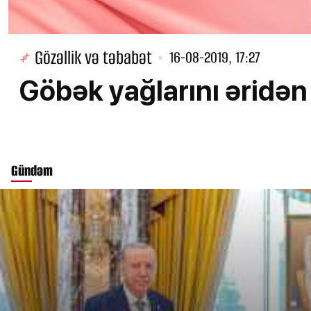
Gözəllik və təbabət
16-08-2019, 17:27
Göbək yağlarını əridə
Gündəm