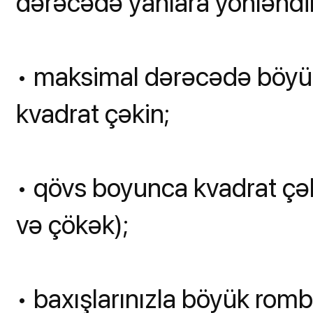
dərəcədə yanlara yönləndi
• maksimal dərəcədə böyük 
kvadrat çəkin;
• qövs boyunca kvadrat çə
və çökək);
• baxışlarınızla böyük romb