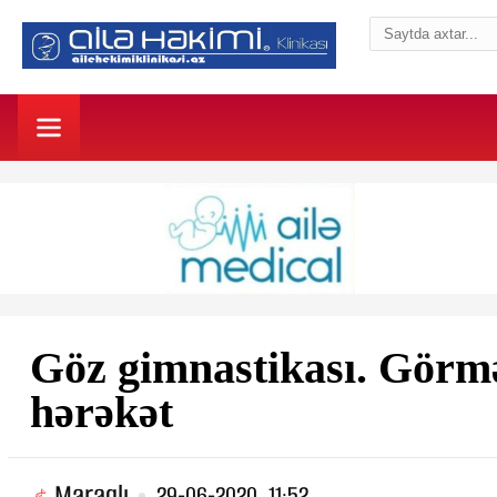
Göz gimnastikası. Görmə
hərəkət
Maraqlı
29-06-2020, 11:52