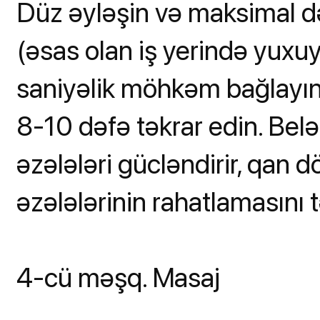
Düz əyləşin və maksimal d
(əsas olan iş yerində yuxu
saniyəlik möhkəm bağlayın,
8-10 dəfə təkrar edin. Bel
əzələləri gücləndirir, qan d
əzələlərinin rahatlamasını 
4-cü məşq. Masaj