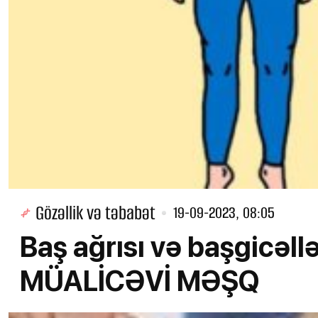
Gözəllik və təbabət
19-09-2023, 08:05
Baş ağrısı və başgicəl
MÜALİCƏVİ MƏŞQ