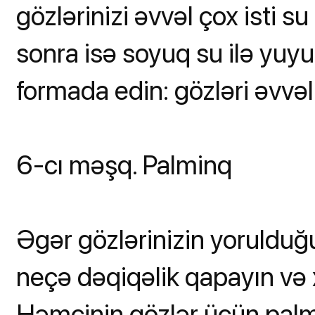
gözlərinizi əvvəl çox isti s
sonra isə soyuq su ilə yuy
formada edin: gözləri əvvəl 
6-cı məşq. Palminq
Əgər gözlərinizin yorulduğun
neçə dəqiqəlik qapayın və 
Həmçinin gözlər üçün palmi