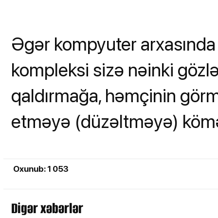
Əgər kompyuter arxasında i
kompleksi sizə nəinki gözl
qaldırmağa, həmçinin görmə
etməyə (düzəltməyə) köm
Oxunub: 1 053
Digər xəbərlər