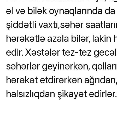
əl və bilək oynaqlarında da 
şiddətli vaxtı,səhər saatla
hərəkətlə azala bilər, laki
edir. Xəstələr tez-tez gec
səhərlər geyinərkən, qollar
hərəkət etdirərkən ağrıdan,
halsızlıqdan şikayət edirlər.