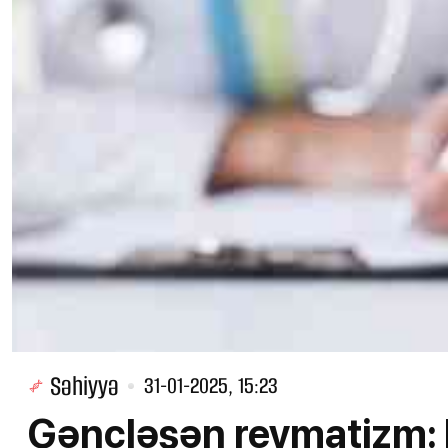
Səhiyyə
31-01-2025, 15:23
Gəncləşən revmatizm: b