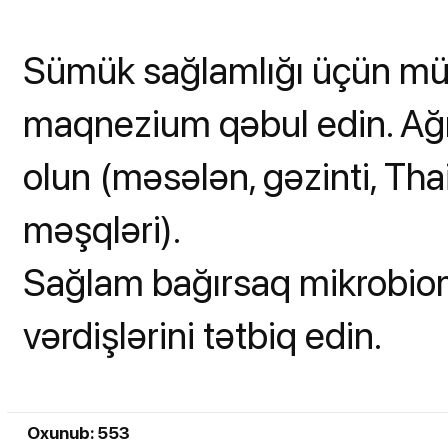
Sümük sağlamlığı üçün müt
maqnezium qəbul edin. Ağı
olun (məsələn, gəzinti, Th
məşqləri).
Sağlam bağırsaq mikrobi
vərdişlərini tətbiq edin.
Oxunub: 553