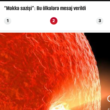
“Məkkə sazişi”: Bu ölkələrə mesaj verildi
1
2
3