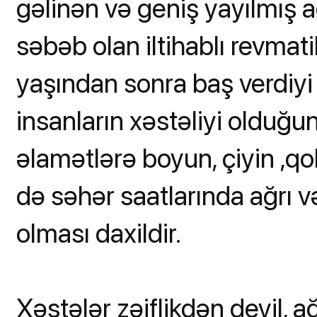
gəlinən və geniş yayılmış
səbəb olan iltihablı revmat
yaşından sonra baş verdiyi
insanların xəstəliyi olduğu
əlamətlərə boyun, çiyin ,q
də səhər saatlarında ağrı
olması daxildir.
Xəstələr zəiflikdən deyil, a