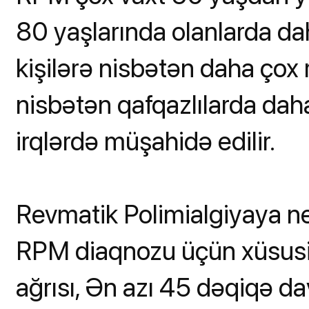
80 yaşlarında olanlarda dah
kişilərə nisbətən daha çox r
nisbətən qafqazlılarda daha
irqlərdə müşahidə edilir.
Revmatik Polimialgiyaya n
RPM diaqnozu üçün xüsusi bi
ağrısı, Ən azı 45 dəqiqə 