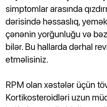
simptomlar arasında qızdırm
dərisində həssaslıq, yemə
çənənin yorğunluğu və bəz
bilər. Bu hallarda dərhal 
etməlisiniz.
RPM olan xəstələr üçün töv
Kortikosteroidləri uzun mü