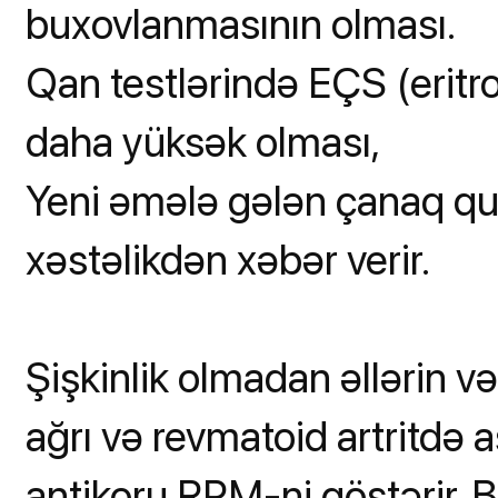
buxovlanmasının olması.
Qan testlərində EÇS (eritro
daha yüksək olması,
Yeni əmələ gələn çanaq qu
xəstəlikdən xəbər verir.
Şişkinlik olmadan əllərin v
ağrı və revmatoid artritdə
antikoru RPM-ni göstərir. 