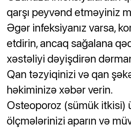
qarşı peyvənd etməyiniz m
Əgər infeksiyanız varsa, k
etdirin, ancaq sağalana q
xəstəliyi dəyişdirən dərman
Qan təzyiqinizi və qan şəkə
həkiminizə xəbər verin.
Osteoporoz (sümük itkisi)
ölçmələrinizi aparın və müv