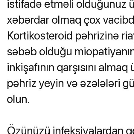
istifadə etməli olduğunuz ü
xəbərdar olmaq çox vacibdi
Kortikosteroid pəhrizinə ria
səbəb olduğu miopatiyanın 
inkişafının qarşısını almaq
pəhriz yeyin və əzələləri 
olun.
Özünüzü infeksiyalardan 