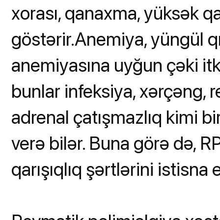
xorası, qanaxma, yüksək qan 
göstərir.Anemiya, yüngül qı
anemiyasına uyğun çəki itki
bunlar infeksiya, xərçəng, r
adrenal çatışmazlıq kimi bi
verə bilər. Buna görə də, 
qarışıqlıq şərtlərini istisna