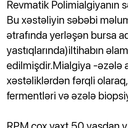
Revmatik Polimialgiyanın s
Bu xəstəliyin səbəbi məlum 
ətrafında yerləşən bursa ad
yastıqlarında)iltihabın əla
edilmişdir.Mialgiya -əzələ 
xəstəliklərdən fərqli olaraq
fermentləri və əzələ biopsi
RPM çox vaxt 50 yaşdan yu