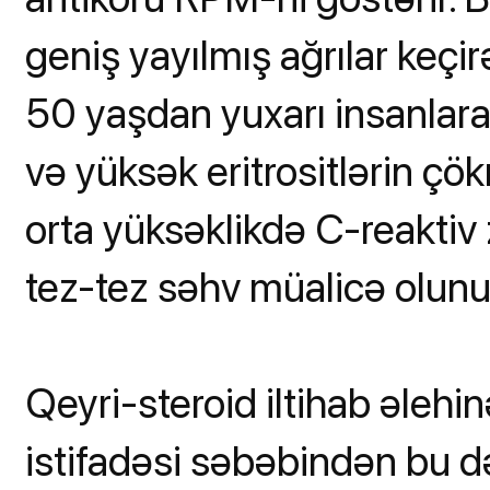
geniş yayılmış ağrılar keç
50 yaşdan yuxarı insanlara
və yüksək eritrositlərin çö
orta yüksəklikdə C-reaktiv
tez-tez səhv müalicə olunur
Qeyri-steroid iltihab əlehi
istifadəsi səbəbindən bu d