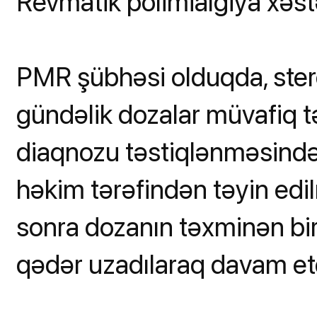
Revmatik polimialgiya xəst
PMR şübhəsi olduqda, stero
gündəlik dozalar müvafiq t
diaqnozu təstiqlənməsində 
həkim tərəfindən təyin edil
sonra dozanın təxminən bir 
qədər uzadılaraq davam etdi