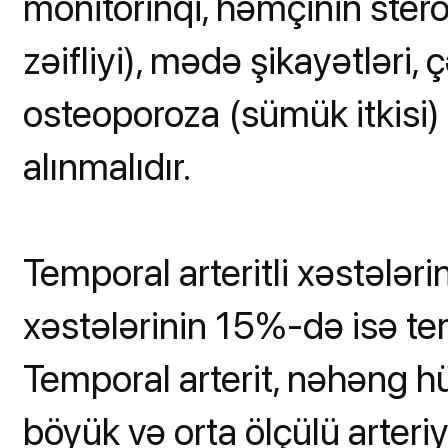
monitorinqi, həmçinin ster
zəifliyi), mədə şikayətləri, 
osteoporoza (sümük itkisi) 
alınmalıdır.
Temporal arteritli xəstələ
xəstələrinin 15%-də isə temp
Temporal arterit, nəhəng hüce
böyük və orta ölçülü arteriy