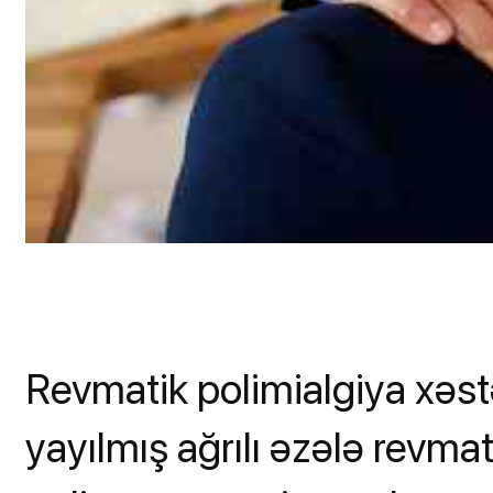
Revmatik polimialgiya xəstə
yayılmış ağrılı əzələ revmat