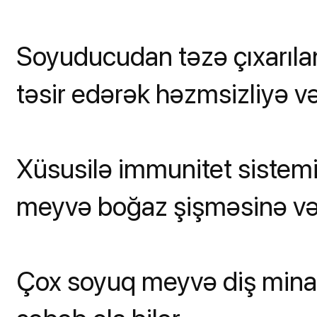
Soyuducudan təzə çıxarıl
təsir edərək həzmsizliyə v
Xüsusilə immunitet sistem
meyvə boğaz şişməsinə və y
Çox soyuq meyvə diş minası