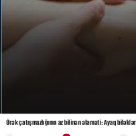
Ürək çatışmazlığının az bilinən əlaməti: Ayaq biləklə