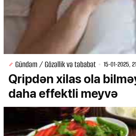
Gündəm / Gözəllik və təbabət
15-01-2025, 2
Qripdən xilas ola bil
daha effektli meyvə