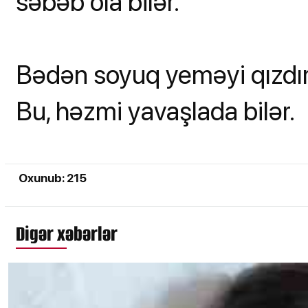
səbəb ola bilər.
Bədən soyuq yeməyi qızdırm
Bu, həzmi yavaşlada bilər.
Oxunub: 215
Digər xəbərlər