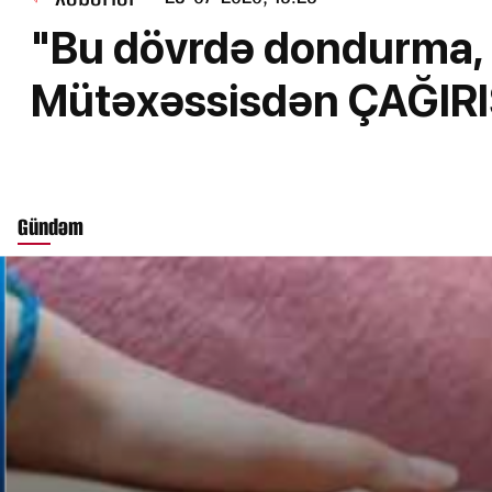
"Bu dövrdə dondurma, 
Mütəxəssisdən ÇAĞIR
Gündəm