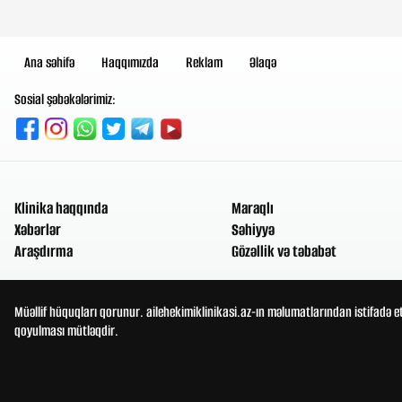
Ana səhifə
Haqqımızda
Reklam
Əlaqə
Sosial şəbəkələrimiz:
Klinika haqqında
Maraqlı
Xəbərlər
Səhiyyə
Araşdırma
Gözəllik və təbabət
Müəllif hüquqları qorunur. ailehekimiklinikasi.az-ın məlumatlarından istifadə e
qoyulması mütləqdir.