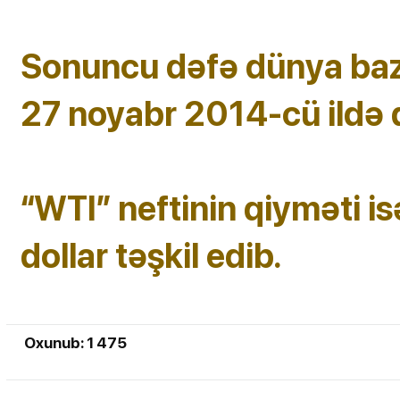
Sonuncu dəfə dünya baz
27 noyabr 2014-cü ildə q
“WTI” neftinin qiyməti i
dollar təşkil edib.
Oxunub: 1 475