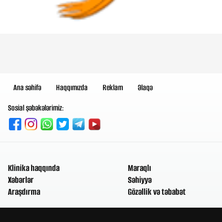
Ana səhifə
Haqqımızda
Reklam
Əlaqə
Sosial şəbəkələrimiz:
Klinika haqqında
Maraqlı
Xəbərlər
Səhiyyə
Araşdırma
Gözəllik və təbabət