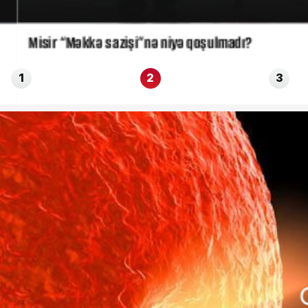
Misir “Məkkə sazişi”nə niyə qoşulmadı?
1
2
3