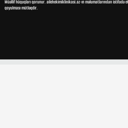
Müəllif hüquqları qorunur. ailehekimiklinikasi.az-ın məlumatlarından istifadə e
qoyulması mütləqdir.